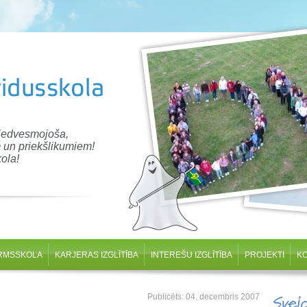
 iedvesmojoša,
 un priekšlikumiem!
ola!
RMSSKOLA
KARJERAS IZGLĪTĪBA
INTEREŠU IZGLĪTĪBA
PROJEKTI
K
Publicēts: 04. decembris 2007
Svei