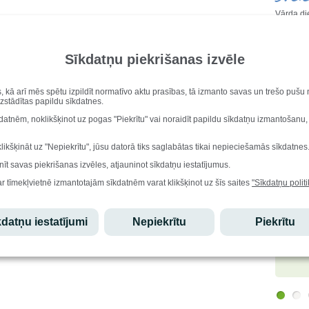
Vārda di
Aisma, 
Dzimšana
Marija 
Sīkdatņu piekrišanas izvēle
Iesk
s, kā arī mēs spētu izpildīt normatīvo aktu prasības, tā izmanto savas un trešo puš
uzstādītas papildu sīkdatnes.
Stu
kdatnēm, noklikšķinot uz pogas "Piekrītu" vai noraidīt papildu sīkdatņu izmantošanu,
Ēdi
klikšķināt uz "Nepiekrītu", jūsu datorā tiks saglabātas tikai nepieciešamās sīkdatnes
nīt savas piekrišanas izvēles, atjauninot sīkdatņu iestatījumus.
Lepo
ar tīmekļvietnē izmantotajām sīkdatnēm varat klikšķinot uz šīs saites
"Sīkdatņu politi
Edgars
datņu iestatījumi
Nepiekrītu
Piekrītu
atzinību
olimpiād
starptau
olimpiād