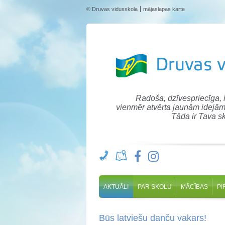
© Druvas vidusskola
mājaslapas karte
Radoša, dzīvespriecīga,
vienmēr atvērta jaunām idejām
Tāda ir Tava sk
AKTUĀLI
PAR SKOLU
MĀCĪBAS
PI
Būs latviešu danču vakars!