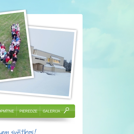
OPMĪTNE
PIEREDZE
GALERIJA
cam svētkos!