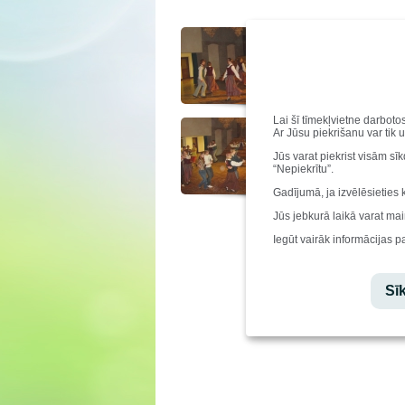
Lai šī tīmekļvietne darboto
Ar Jūsu piekrišanu var tik 
Jūs varat piekrist visām sī
“Nepiekrītu”.
Gadījumā, ja izvēlēsieties 
Jūs jebkurā laikā varat mai
Iegūt vairāk informācijas p
Sīk