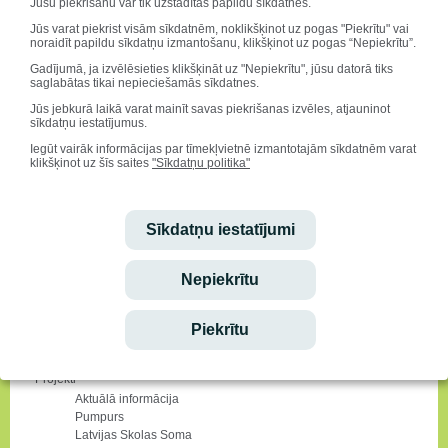
Jūsu piekrišanu var tik uzstādītas papildu sīkdatnes.
Dienas rits
Iespējas
Jūs varat piekrist visām sīkdatnēm, noklikšķinot uz pogas "Piekrītu" vai
noraidīt papildu sīkdatņu izmantošanu, klikšķinot uz pogas “Nepiekrītu”.
Notikumi
Karjeras izglītība
Gadījumā, ja izvēlēsieties klikšķināt uz "Nepiekrītu", jūsu datorā tiks
saglabātas tikai nepieciešamās sīkdatnes.
Karjeras konsultācijas un pasākumu plāns
Aktuālā informācija
Jūs jebkurā laikā varat mainīt savas piekrišanas izvēles, atjauninot
Izglītības un nodarbinātības iespējas
sīkdatņu iestatījumus.
Fondu un pašvaldības stipendijas
Iegūt vairāk informācijas par tīmekļvietnē izmantotajām sīkdatnēm varat
Aktuālie notikumi
klikšķinot uz šīs saites
"Sīkdatņu politika"
Resursi
Absolventi
Interešu izglītība
Sīkdatņu iestatījumi
Ārpusstundu nodarbību piedāvājums
Aktuālie notikumi
Deju kolektīvi
Nepiekrītu
Muzikālie kolektīvi
Skolēnu mācību uzņēmumi (SMU)
Teātra sports
Piekrītu
Tehniskā jaunrade
Norvēģu valoda
Projekti
Aktuālā informācija
Pumpurs
Latvijas Skolas Soma