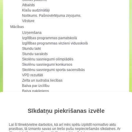
Atbalsts
Klašu audzinātāji
Nolikums. Pašnovērtējuma ziņojums.
Vēsture
Mācības
Uzņemšana
Izglītības programmas pamatskolā
Izglītības programmas virzieni vidusskolā
Stundu laiki
Stundu saraksts
Skolēnu sasniegumi olimpiādēs
Skolēnu sasniegumi konkursos
Skolēnu sasniegumi sporta sacensībās
VPD rezultāti
Zelta un sudraba liecības
Balva par izcilību
Balva pakāpiens
VPD grafiks
Izmantojamie mācību līdzekļi
Skolēnu darbi
Sīkdatņu piekrišanas izvēle
Pirmsskola
Uzņemšana
Kontakti
Lai šī tīmekļvietne darbotos, kā arī mēs spētu izpildīt normatīvo aktu
prasības, tā izmanto savas un trešo pušu nepieciešamās sīkdatnes. Ar
Grupas un darbinieki