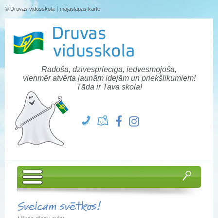
© Druvas vidusskola
mājaslapas karte
Radoša, dzīvespriecīga, iedvesmojoša,
vienmēr atvērta jaunām idejām un priekšlikumiem!
Tāda ir Tava skola!
Sveicam svētkos!