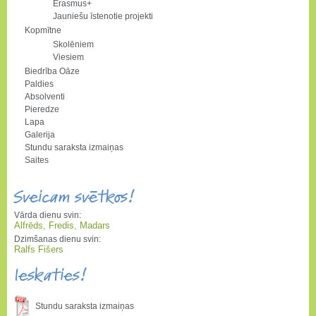
Erasmus+
Jauniešu īstenotie projekti
Kopmītne
Skolēniem
Viesiem
Biedrība Oāze
Paldies
Absolventi
Pieredze
Lapa
Galerija
Stundu saraksta izmaiņas
Saites
Sveicam svētkos!
Vārda dienu svin:
Alfrēds, Fredis, Madars
Dzimšanas dienu svin:
Ralfs Fišers
Ieskaties!
Stundu saraksta izmaiņas