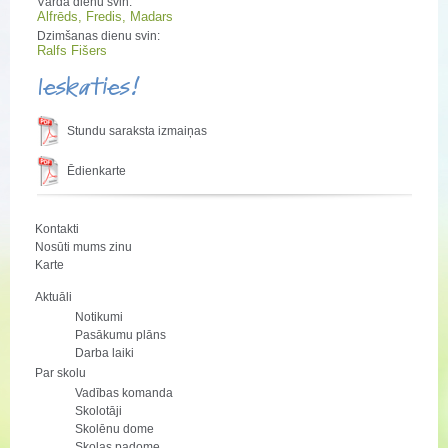
Vārda dienu svin:
Alfrēds, Fredis, Madars
Dzimšanas dienu svin:
Ralfs Fišers
Ieskaties!
Stundu saraksta izmaiņas
Ēdienkarte
Kontakti
Nosūti mums zinu
Karte
Aktuāli
Notikumi
Pasākumu plāns
Darba laiki
Par skolu
Vadības komanda
Skolotāji
Skolēnu dome
Skolas padome