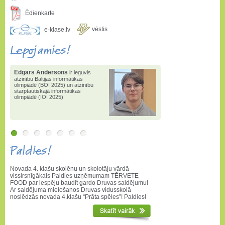
Ēdienkarte
vēstis
e-klase.lv
Lepojamies!
Edgars Andersons
ir ieguvis
atzinību Baltijas informātikas
olimpiādē (BOI 2025) un atzinību
starptautiskajā informātikas
olimpiādē (IOI 2025)
Paldies!
Novada 4. klašu skolēnu un skolotāju vārdā
vissirsnīgākais Paldies uzņēmumam TĒRVETE
FOOD par iespēju baudīt gardo Druvas saldējumu!
Ar saldējuma mielošanos Druvas vidusskolā
noslēdzās novada 4.klašu “Prāta spēles”! Paldies!