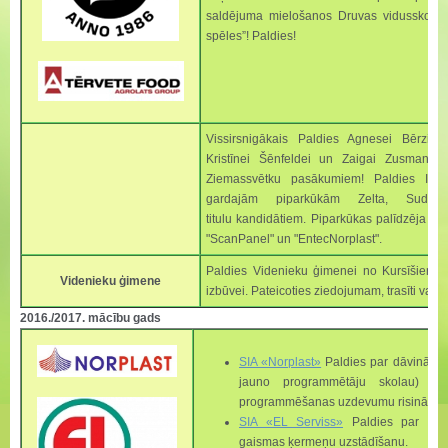
saldējuma mielošanos Druvas vidusskolā 
spēles”! Paldies!
Vissirsnigākais Paldies Agnesei Bērziņai
Kristīnei Šēnfeldei un Zaigai Zusmanei 
Ziemassvētku pasākumiem! Paldies Iva
gardajām piparkūkām Zelta, Sudra
titulu kandidātiem. Piparkūkas palīdzēja g
"ScanPanel" un "EntecNorplast".
Paldies Videnieku ģimenei no Kursīšiem pa
Videnieku ģimene
izbūvei. Pateicoties ziedojumam, trasīti var
2016./2017. mācību gads
SIA «Norplast»
Paldies par
dāvinājum
jauno programmētāju skolau) ar 
programmēšanas uzdevumu risināšanai
SIA «EL Serviss»
Paldies par skola
gaismas ķermeņu uzstādīšanu.