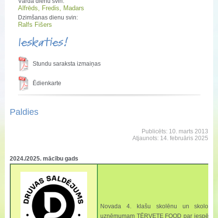
Vārda dienu svin:
Alfrēds, Fredis, Madars
Dzimšanas dienu svin:
Ralfs Fišers
Ieskaties!
Stundu saraksta izmaiņas
Ēdienkarte
Paldies
Publicēts: 10. marts 2013
Atjaunots: 14. februāris 2025
2024./2025. mācību gads
Novada 4. klašu skolēnu un skolotāju 
uzņēmumam TĒRVETE FOOD par iespēju bau