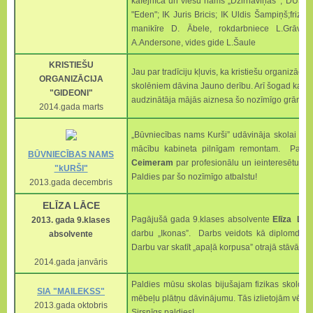
kafejnīca un viesu nams „Dzirnaviņas'”; DUS “
"Eden"; IK Juris Bricis; IK Uldis Šampiņš;frizi
manikīre D. Ābele, rokdarbniece L.Grāve
A.Andersone, vides gide L.Šaule
KRISTIEŠU
Jau par tradīciju kļuvis, ka kristiešu organizācija 
ORGANIZĀCIJA
skolēniem dāvina Jauno derību. Arī šogad katrs 
"GIDEONI"
audzinātāja mājās aiznesa šo nozīmīgo grāmatu
2014.gada marts
„Būvniecības nams Kurši” udāvināja skolai bū
mācību kabineta pilnīgam remontam. Paldi
BŪVNIECĪBAS NAMS
Ceimeram
par profesionālu un ieinteresētu at
"kURŠI"
Paldies par šo nozīmīgo atbalstu!
2013.gada decembris
ELĪZA LĀCE
Pagājušā gada 9.klases absolvente
Elīza Lāc
2013. gada 9.klases
darbu „Ikonas”. Darbs veidots kā diplomdarb
absolvente
Darbu var skatīt „apaļā korpusa” otrajā stāvā. Mī
2014.gada janvāris
Paldies mūsu skolas bijušajam fizikas skolot
SIA "MAILEKSS"
mēbeļu plātņu dāvinājumu. Tās izlietojām vēstu
2013.gada oktobris
Sirsnīgs paldies!