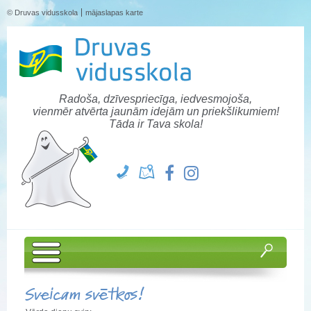
© Druvas vidusskola
mājaslapas karte
Radoša, dzīvespriecīga, iedvesmojoša,
vienmēr atvērta jaunām idejām un priekšlikumiem!
Tāda ir Tava skola!
Sveicam svētkos!