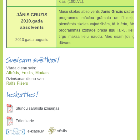
klasi (100LVL).
Mūsu skolas absolvents
Jānis Gruzis
izstrādāj
JĀNIS GRUZIS
programmu mācību grāmatu un līdzekļu uzs
2010.gada
piemērota skolas vajadzībām, tā ir ērta, ātra 
absolvents
programmas izstrāde prasa ilgu laiku, lieli
tirgū maksā lielu naudu. Mēs esam ļoti ganda
2013.gada augusts
dāvanu.
Sveicam svētkos!
Vārda dienu svin:
Alfrēds, Fredis, Madars
Dzimšanas dienu svin:
Ralfs Fišers
Ieskaties!
Stundu saraksta izmaiņas
Ēdienkarte
vēstis
e-klase.lv