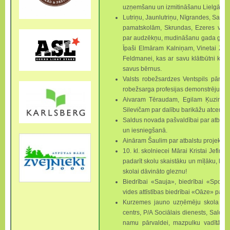
uzņemšanu un izmitināšanu Lielgājien
Lutriņu, Jaunlutriņu, Nī­­­­grandes, Sal
pamatskolām, Skrundas, Ezeres vsk. 
par audzēkņu, mudināšanu gada garumā
Īpaši Elmāram Kalniņam, Vinetai Zom
Feldmanei, kas ar savu klātbūtni katr
savus bērnus.
Valsts robežsardzes Ventspils pārvald
robežsarga profesijas demonstrējumu
Aivaram Tēraudam, Egi­­lam Ķuzim
Silevičam par dalību barikāžu atceres
Saldus novada pašvaldībai par atbal
un iesniegšanā.
Aināram Šaulim par at­­balstu projektu
10. kl. skolniecei Mārai Kristai Jefime
padarīt skolu skaistāku un mīļāku, bet 
skolai dāvināto gleznu!
Biedrībai «Sauja», biedrībai «Sport
vides attīstības biedrībai «Oāze» par 
Kurzemes jauno uzņēmēju skola sak
centrs, P/A Sociālais dienests, Saldus
namu pārvaldei, mazpulku vadītāja