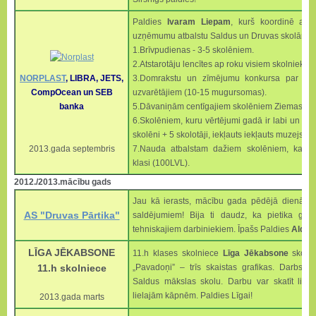
Paldies
Ivaram Liepam
, kurš koordinē apj
uzņēmumu atbalstu Saldus un Druvas skolām. Ar
1.Brīvpudienas - 3-5 skolēniem.
2.Atstarotāju lencītes ap roku visiem skolniekie
NORPLAST
, LIBRA, JETS,
3.Domrakstu un zīmējumu konkursa par atsta
CompOcean un SEB
uzvarētājiem (10-15 mugursomas).
banka
5.Dāvaniņām centīgajiem skolēniem Ziemassvētk
6.Skolēniem, kuru vērtējumi gadā ir labi un ļoti
skolēni + 5 skolotāji, iekļauts iekļauts muzejs, 
2013.gada septembris
7.Nauda atbalstam dažiem skolēniem, kam na
klasi (100LVL).
2012./2013.mācību gads
Jau kā ierasts, mācību gada pēdējā dienā mi
AS "Druvas Pārtika"
saldējumiem! Bija ti daudz, ka pietika gan
tehniskajiem darbiniekiem. Īpašs Paldies
Aldim
LĪGA JĒKABSONE
11.h klases skolniece
Līga Jēkabsone
skolai
11.h skolniece
„Pavadoņi” – trīs skaistas grafikas. Darbs i
Saldus mākslas skolu. Darbu var skatīt lielā
lielajām kāpnēm. Paldies Līgai!
2013.gada marts