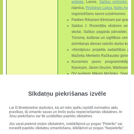
aptieka
, Lanos,
Saldus ceļinieks
,
AI
rūpnīca,
Pindstrup Latvia
,
Baltic Agro
,
organizēšanu savos uzņēmumos.
Paldies Ritvaram Ķēniņam p
ar grants 
Saldus J. Rozentāla vēstures un m
skolai, Saldus pagasta pārvaldei, l
Tūrisma, kultūras un izglītības centr
dzimšanas dienas radošo darbu konku
«Nordplus» projekta sadarbības part
Mažeiķu Merkelio Račkausko ģimnāzij
Kurzemes jauno programmētāju sk
Kļaviņam, Jānim Gruzim, Mārtiņam Fr
DV puišiem Mikam Možeiko, Sandim 
un īpaši Ernestam Tapiņam par s
tehniskā aprīkojuma uzturēšanu teicam
Skolotāji saka mīļu paldies medmāsiņai
Sīkdatņu piekrišanas izvēle
Vissaldākais paldies
a/s “Druva Food
par Druvas saldējumu, ar kuru mie
Lai šī tīmekļvietne darbotos, kā arī mēs spētu izpildīt normatīvo aktu
noslēgumā!
prasības, tā izmanto savas un trešo pušu nepieciešamās sīkdatnes. Ar
Jūsu piekrišanu var tik uzstādītas papildu sīkdatnes.
Jūs varat piekrist visām sīkdatnēm, noklikšķinot uz pogas "Piekrītu" vai
noraidīt papildu sīkdatņu izmantošanu, klikšķinot uz pogas “Nepiekrītu”.