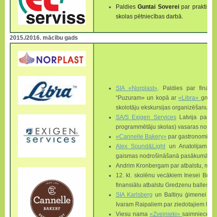
Paldies
Guntai Soverei
par praktisko
skolas pētniecības darbā.
2015./2016. mācību gads
SIA «Norplast»
. Paldies par finansi
“Puzuram» un kopā ar
«Libra»
grupu
skolotāju ekskursijas organizēšanu un
SA/S Exigen Services
Latvija par z
programmētāju skolas) vasaras nomet
«Cannelle Bakery»
par gastronomisko 
Alex Sound&Light
un Anatolijam Do
gaismas nodrošināšanā pasākumā «Sad
Andrim Kronbergam par atbalstu, mācot
12. kl. skolēnu vecākiem Inesei Bro
finansiālu atbalstu Gredzenu balles rī
SIA Karlsberg
un Baltiņu ģimenei par 
Ivaram Raipaliem par ziedotajiem līdz
Viesu nama
«Zvejnieki»
saimniecei L