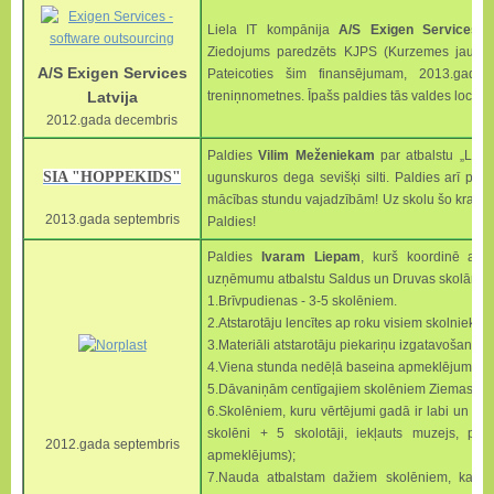
Liela IT kompānija
A/S Exigen Services L
Ziedojums paredzēts KJPS (Kurzemes jauno p
A/S Exigen S
ervices
Pateicoties šim finansējumam, 2013.gadā
Latvija
treniņnometnes.
Īpašs paldies tās valdes locek
2012.gada decembris
Paldies
Vilim Meženiekam
par atbalstu „Liel
SIA "HOPPEKIDS"
ugunskuros dega sevišķi silti. Paldies arī pa
mācības stundu vajadzībām! Uz skolu šo kravu 
2013.gada septembris
Paldies!
Paldies
Ivaram Liepam
, kurš koordinē apj
uzņēmumu atbalstu Saldus un Druvas skolām.
1.Brīvpudienas - 3-5 skolēniem.
2.Atstarotāju lencītes ap roku visiem skolniekie
3.Materiāli atstarotāju piekariņu izgatavošanai.
4.Viena stunda nedēļā baseina apmeklējums 10
5.Dāvaniņām centīgajiem skolēniem Ziemassvē
6.Skolēniem, kuru vērtējumi gadā ir labi un ļoti
skolēni + 5 skolotāji, iekļauts muzejs, pu
2012.gada septembris
apmeklējums);
7.Nauda atbalstam dažiem skolēniem, kam na