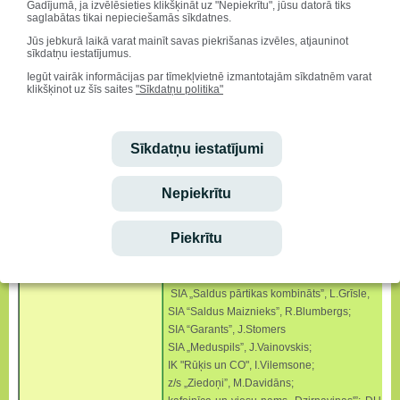
Gadījumā, ja izvēlēsieties klikšķināt uz "Nepiekrītu", jūsu datorā tiks
saglabātas tikai nepieciešamās sīkdatnes.
Jūs jebkurā laikā varat mainīt savas piekrišanas izvēles, atjauninot
sīkdatņu iestatījumus.
2013./2014.mācību gads
Iegūt vairāk informācijas par tīmekļvietnē izmantotajām sīkdatnēm varat
Pateicoties lielajam atbalstītāju pulkam Liela
klikšķinot uz šīs saites
"Sīkdatņu politika"
vairāk nekā 100 vērtīgas dāvanas!
Liels paldies absolventu salidojuma loterijas a
SIA „Studio Moderna” (Dormeo matracis);
Sīkdatņu iestatījumi
A/S "Druva Food”, S.Ošeniece;
SIA“ Saldus Zaļā aptieka” A.Ozoliņa;
veikals “Rieksts”, L.Rubule;
Nepiekrītu
SIA „Stādaudzētava Blīdene”, R.Rullis;
SIA “Certa Serviss”, J. Rubulis;
Piekrītu
kafejnīca “Magdalēna”, N.Zīlīte;
SIA “Saldus Druva”, M.Spundiņa;
kafejnīca "Stikla pērlīšu spēle”, A.Vanadziņš;
SIA „Saldus pārtikas kombināts”, L.Grīsle,
SIA “Saldus Maiznieks”, R.Blumbergs;
SIA “Garants”, J.Stomers
SIA „Meduspils”, J.Vainovskis;
IK "Rūķis un CO", I.Vilemsone;
z/s „Ziedoņi”, M.Davidāns;