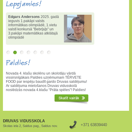
Lepojamies!
Edgars Andersons
2025. gadā
ieguvis 1.pakāpi valsts
informātikas olimpiādē
,
1.vietu
valstī konkursā "Bebr[a]s" un
3.pakāpi matemātikas atklātajā
olimpiādē
Paldies!
Novada 4. klašu skolēnu un skolotāju vārdā
vissirsnīgākais Paldies uzņēmumam TĒRVETE
FOOD par iespēju baudīt gardo Druvas saldējumu!
Ar saldējuma mielošanos Druvas vidusskolā
noslēdzās novada 4.klašu “Prāta spēles”! Paldies!
DRUVAS VIDUSSKOLA
+371 63839440
Skolas iela 2, Saldus pag., Saldus nov.