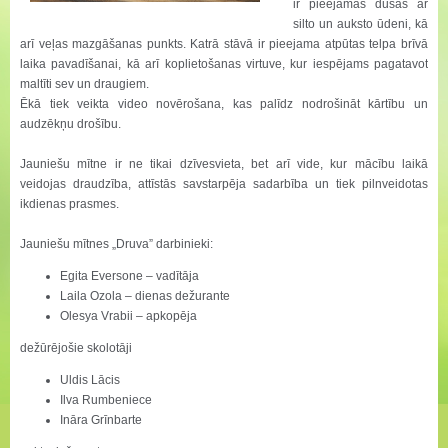
ir pieejamas dušas ar
silto un auksto ūdeni, kā
arī veļas mazgāšanas punkts. Katrā stāvā ir pieejama atpūtas telpa brīvā
laika pavadīšanai, kā arī koplietošanas virtuve, kur iespējams pagatavot
maltīti sev un draugiem.
Ēkā tiek veikta video novērošana, kas palīdz nodrošināt kārtību un
audzēkņu drošību.
Jauniešu mītne ir ne tikai dzīvesvieta, bet arī vide, kur mācību laikā
veidojas draudzība, attīstās savstarpēja sadarbība un tiek pilnveidotas
ikdienas prasmes.
Jauniešu mītnes „Druva” darbinieki:
Egita Eversone – vadītāja
Laila Ozola – dienas dežurante
Olesya Vrabii – apkopēja
dežūrējošie skolotāji
Uldis Lācis
Ilva Rumbeniece
Ināra Grīnbarte