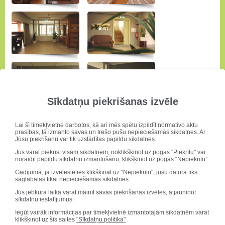
Sīkdatņu piekrišanas izvēle
Lai šī tīmekļvietne darbotos, kā arī mēs spētu izpildīt normatīvo aktu
prasības, tā izmanto savas un trešo pušu nepieciešamās sīkdatnes. Ar
Jūsu piekrišanu var tik uzstādītas papildu sīkdatnes.
Jūs varat piekrist visām sīkdatnēm, noklikšķinot uz pogas "Piekrītu" vai
noraidīt papildu sīkdatņu izmantošanu, klikšķinot uz pogas “Nepiekrītu”.
Gadījumā, ja izvēlēsieties klikšķināt uz "Nepiekrītu", jūsu datorā tiks
saglabātas tikai nepieciešamās sīkdatnes.
Jūs jebkurā laikā varat mainīt savas piekrišanas izvēles, atjauninot
sīkdatņu iestatījumus.
Iegūt vairāk informācijas par tīmekļvietnē izmantotajām sīkdatnēm varat
klikšķinot uz šīs saites
"Sīkdatņu politika"