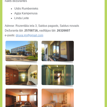
nakts dežurantes
Uldis Rumbenieks
Agija Kampenusa
Linda Leite
Adrese: Rozentāla iela 3, Saldus pagasts, Saldus novads
Dežuranta tālr.
25708716,
vadītājas tālr.
26326607
e-pasts:
druva.jm@gmail.com