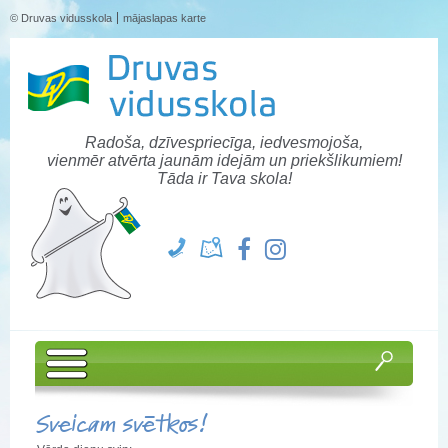
© Druvas vidusskola
mājaslapas karte
Radoša, dzīvespriecīga, iedvesmojoša,
vienmēr atvērta jaunām idejām un priekšlikumiem!
Tāda ir Tava skola!
Sveicam svētkos!