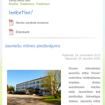
Vārda dienu svin:
Mudīte, Vladislava, Vladislavs
Ieskaties!
Stundu saraksta izmaiņas
Ēdienkarte
Jauniešu mītnes piedāvājums
Publicēts: 29. novembris 2013
Atjaunots: 20. janvāris 2026
Druvas vidusskolas
jauniešu mītne “Druva”
nodrošina izmitināšanas
iespējas skolas
audzēkņiem mācību
laikā. Jauniešiem tiek
piedāvātas četrvietīgas
istabas. Jauniešu mītnē