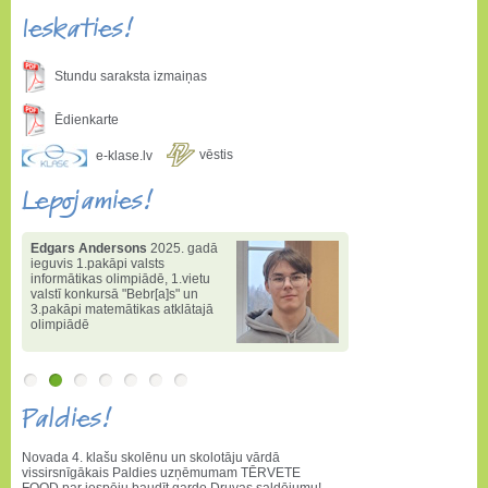
Ieskaties!
Stundu saraksta izmaiņas
Ēdienkarte
vēstis
e-klase.lv
Lepojamies!
Edgars Andersons
2025. gadā
ieguvis 1.pakāpi valsts
informātikas olimpiādē
,
1.vietu
valstī konkursā "Bebr[a]s" un
3.pakāpi matemātikas atklātajā
olimpiādē
Paldies!
Novada 4. klašu skolēnu un skolotāju vārdā
vissirsnīgākais Paldies uzņēmumam TĒRVETE