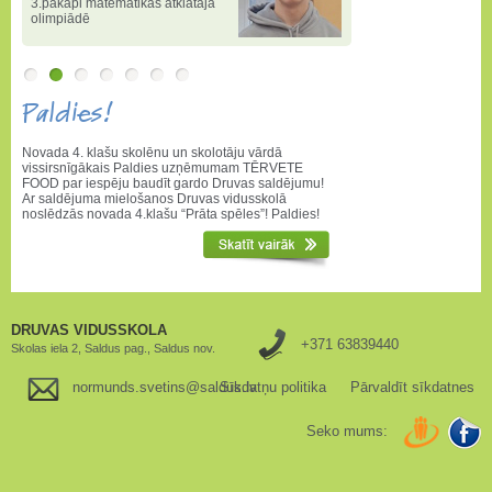
3.pakāpi matemātikas atklātajā
olimpiādē
Paldies!
Novada 4. klašu skolēnu un skolotāju vārdā
vissirsnīgākais Paldies uzņēmumam TĒRVETE
FOOD par iespēju baudīt gardo Druvas saldējumu!
Ar saldējuma mielošanos Druvas vidusskolā
noslēdzās novada 4.klašu “Prāta spēles”! Paldies!
DRUVAS VIDUSSKOLA
+371 63839440
Skolas iela 2, Saldus pag., Saldus nov.
normunds.svetins@saldus.lv
Sīkdatņu politika
Pārvaldīt sīkdatnes
Seko mums: