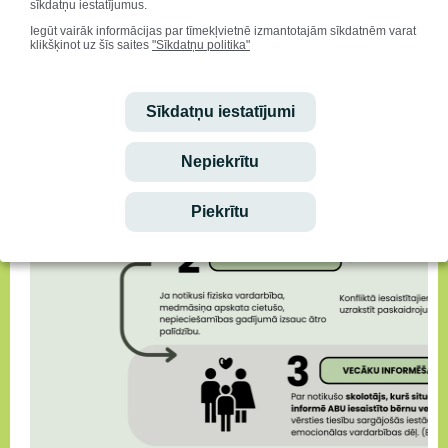
sīkdatņu iestatījumus.
Iegūt vairāk informācijas par tīmekļvietnē izmantotajām sīkdatnēm varat
klikšķinot uz šīs saites
"Sīkdatņu politika"
Sīkdatņu iestatījumi
Nepiekrītu
Piekrītu