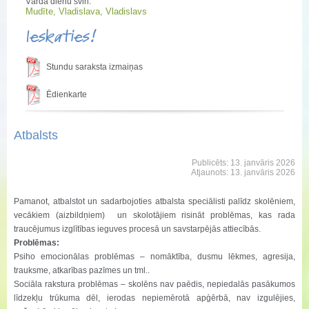
Vārda dienu svin:
Mudīte, Vladislava, Vladislavs
Ieskaties!
Stundu saraksta izmaiņas
Ēdienkarte
Atbalsts
Publicēts: 13. janvāris 2026
Atjaunots: 13. janvāris 2026
Pamanot, atbalstot un sadarbojoties atbalsta speciālisti palīdz skolēniem,
vecākiem (aizbildņiem) un skolotājiem risināt problēmas, kas rada
traucējumus izglītības ieguves procesā un savstarpējās attiecībās.
Problēmas:
Psiho emocionālas problēmas – nomāktība, dusmu lēkmes, agresija,
trauksme, atkarības pazīmes un tml..
Sociāla rakstura problēmas – skolēns nav paēdis, nepiedalās pasākumos
līdzekļu trūkuma dēl, ierodas nepiemērotā apģērbā, nav izgulējies,