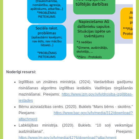
Noderīgi resursi:
Izglītības un zinātnes ministrija. (2024). Vardarbības gadījumu
risināšanas algoritms izglītības iestādēs. Vadlīnijas ņirgāšanās
mazināšanai. Pieejams:
https://www.izm.gov.lv/lv/drosiba-izglitibas-
iestades
Bērnu aizsradzības centrs. (2020). Buklets “Mans bērns - skolēns.”
Pieejams:
https://www.bac.gov.lv/lv/media/312/download?
attachment
Labklājības ministrija. (2020). Buklets. “10 soļi veiksmīgai
audzināšanai”. Pieejams:
https://www.lm.gov.lv/lv/media/4276/download?attachment