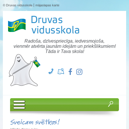
© Druvas vidusskola
mājaslapas karte
Radoša, dzīvespriecīga, iedvesmojoša,
vienmēr atvērta jaunām idejām un priekšlikumiem!
Tāda ir Tava skola!
Sveicam svētkos!