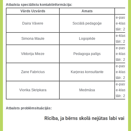
Atbalsta speciālistu kontaktinformācija:
Vārds Uzvārds
Amats
e-pasts:
d
Daira Vāvere
Sociālā pedagoģe
e-klasē
tālr.: 22
e-klasē
Simona Maule
Logopēde
tālr.: 28
e-pasts:
d
Viktorija Mieze
Pedagoga palīgs
e-klasē
tālr.: 20
e-pasts:
z
Zane Fabricius
Karjeras konsultante
e-klasē
tālr.: 26
e-pasts:
v
Viorika Skripkara
Medmāsa
e-klasē
tālr.: 26
Atbalsts problēmsituācijās: