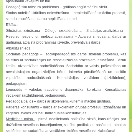
apšaubāmi kavējumi un tml..
Pedagoģiska rakstura problēmas – grūtības apgūt mācību vielu.
Skolas noteiktās kārtības neievērošana – nepiedalīšanās mācību procesā,
stundu traucēšana, darbu nepildīšana un tml..
Rīcība:
Situācijas izzināšana – Cēloņu noskaidrošana – Situācijas analizēšana –
Resursu, iespēju un metožu apzināšana – Atbalsta sniegšana: darbs ar
gadījumu, atbalsta programmas izveide, preventīvais darbs
Atbalstu sniedz:
Sociālais pedagogs
– sociālpedagoģisks darbs skolēnu problēmu, kas
saistītas ar socializācijas un resocializācijas procesiem, risināšanā. Bērnu
tiesību aizsardzības nodrošināšana. Sadarbība ar valsts, pašvaldības un
nevalstiskajam organizācijām bērnu interešu pārstāvēšanā un sociālo
vajadzību nodrošināšanā. Konsultācijas vecākiem (aizbildņiem),
pedagogiem.
Logopēds
– valodas traucējumu diagnostika, korekcija. Konsultācijas
vecākiem (aizbildņiem), pedagogiem.
Pedagoga palīgs
– darbs ar skolēniem, kuriem ir mācību grūtības.
Karjeras konsultants
– darbs ar skolēniem grupās profesiju izzināšanai un
karjeras izvēles virzībai. Individuālas konsultācijas.
Medicīnas māsa
– pirmā neatliekamā palīdzība skolā, konsultācijas par
dažādiem veselības traucējumiem, slimību profilakses pasākumi, atbalsts
skolēniem un sadarbība ar vecākiem skolēnu veselības uzlabošanai.