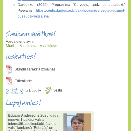
Dardedze. (2025). Programma “Ceļvedis, audzinot pusaudzi.”
Pieejams:
https://centrsdardedze.lv/pakalpojumi/celvedis-audzinot-
pusaudzi-tiessaiste/
Sveicam svētkos!
Vārda dienu svin:
Mudīte, Vladislava, Vladislavs
Ieskaties!
Stundu saraksta izmaiņas
Ēdienkarte
vēstis
e-klase.lv
Lepojamies!
Edgars Andersons
2025. gadā
ieguvis 1.pakāpi valsts
informātikas olimpiādē
,
1.vietu
valstī konkursā "Bebr[a]s" un