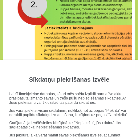
Sīkdatņu piekrišanas izvēle
Lai šī tīmekļvietne darbotos, kā arī mēs spētu izpildīt normatīvo aktu
prasības, tā izmanto savas un trešo pušu nepieciešamās sīkdatnes. Ar
Jūsu piekrišanu var tik uzstādītas papildu sīkdatnes.
Jūs varat piekrist visām sīkdatnēm, noklikšķinot uz pogas "Piekrītu" vai
noraidīt papildu sīkdatņu izmantošanu, klikšķinot uz pogas “Nepiekrītu”.
Gadījumā, ja izvēlēsieties klikšķināt uz "Nepiekrītu", jūsu datorā tiks
saglabātas tikai nepieciešamās sīkdatnes.
Jūs jebkurā laikā varat mainīt savas piekrišanas izvēles, atjauninot