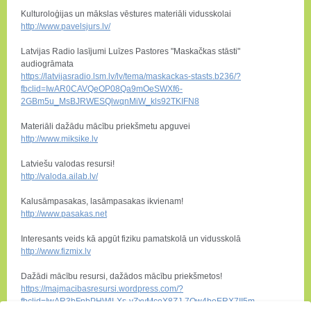
Kulturoloģijas un mākslas vēstures materiāli vidusskolai
http://www.pavelsjurs.lv/
Latvijas Radio lasījumi Luīzes Pastores "Maskačkas stāsti"
audiogrāmata
https://latvijasradio.lsm.lv/lv/tema/maskackas-stasts.b236/?
fbclid=IwAR0CAVQeOP08Qa9mOeSWXf6-
2GBm5u_MsBJRWESQlwqnMiW_kls92TKIFN8
Materiāli dažādu mācību priekšmetu apguvei
http://www.miksike.lv
Latviešu valodas resursi!
http://valoda.ailab.lv/
Kalusāmpasakas, lasāmpasakas ikvienam!
http://www.pasakas.net
Interesants veids kā apgūt fiziku pamatskolā un vidusskolā
http://www.fizmix.lv
Dažādi mācību resursi, dažādos mācību priekšmetos!
https://majmacibasresursi.wordpress.com/?
fbclid=IwAR3bFnbPHWlLXs-vZxyMceX8ZJ-7Ow4beERX7II5m-