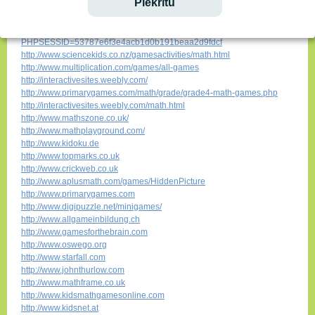
Piekrītu
http://www.learninggamesforkids.com
http://www.learn4good.com/games/mathforkids.htm
http://www.thekidzpage.com/learninggames/index.htm?
PHPSESSID=53787e6f3e4acb1d0b191beaa2d9fdcf
http://www.sciencekids.co.nz/gamesactivities/math.html
http://www.multiplication.com/games/all-games
http://interactivesites.weebly.com/
http://www.primarygames.com/math/grade/grade4-math-games.php
http://interactivesites.weebly.com/math.html
http://www.mathszone.co.uk/
http://www.mathplayground.com/
http://www.kidoku.de
http://www.topmarks.co.uk
http://www.crickweb.co.uk
http://www.aplusmath.com/games/HiddenPicture
http://www.primarygames.com
http://www.digipuzzle.net/minigames/
http://www.allgameinbildung.ch
http://www.gamesforthebrain.com
http://www.oswego.org
http://www.starfall.com
http://www.johnthurlow.com
http://www.mathframe.co.uk
http://www.kidsmathgamesonline.com
http://www.kidsnet.at