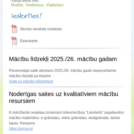
Vārda dienu svin:
Mudīte, Vladislava, Vladislavs
Ieskaties!
Stundu saraksta izmaiņas
Ēdienkarte
Mācību līdzekļi 2025./26. mācību gadam
Pievienotajā saitē atrodami 2025./26. mācību gadā nepieciešamie
mācību līdzekļi pa klasēm.
Saite uz mācību līdzekļiem!
Noderīgas saites uz kvalitatīviem mācību
resursiem
E-mācīšanās iespējas izmanojot izdevniecības "Lielvārds" sagatavotos
mācību materiālus- e-grāmatas, video grāmatas, viedgrāmata, darba
lapas. Pieejams
https://soma.lv/