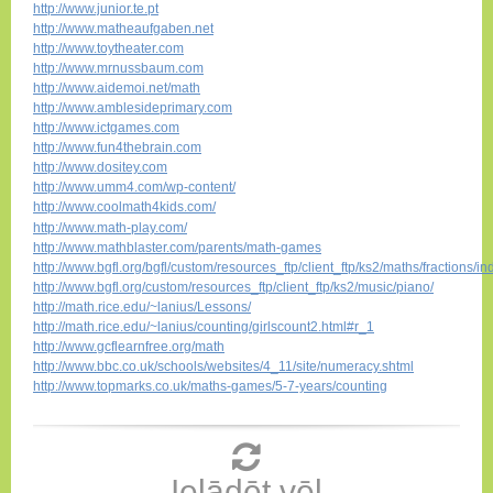
http://www.junior.te.pt
http://www.matheaufgaben.net
http://www.toytheater.com
http://www.mrnussbaum.com
http://www.aidemoi.net/math
http://www.amblesideprimary.com
http://www.ictgames.com
http://www.fun4thebrain.com
http://www.dositey.com
http://www.umm4.com/wp-content/
http://www.coolmath4kids.com/
http://www.math-play.com/
http://www.mathblaster.com/parents/math-games
http://www.bgfl.org/bgfl/custom/resources_ftp/client_ftp/ks2/maths/fractions/i
http://www.bgfl.org/custom/resources_ftp/client_ftp/ks2/music/piano/
http://math.rice.edu/~lanius/Lessons/
http://math.rice.edu/~lanius/counting/girlscount2.html#r_1
http://www.gcflearnfree.org/math
http://www.bbc.co.uk/schools/websites/4_11/site/numeracy.shtml
http://www.topmarks.co.uk/maths-games/5-7-years/counting
Ielādēt vēl