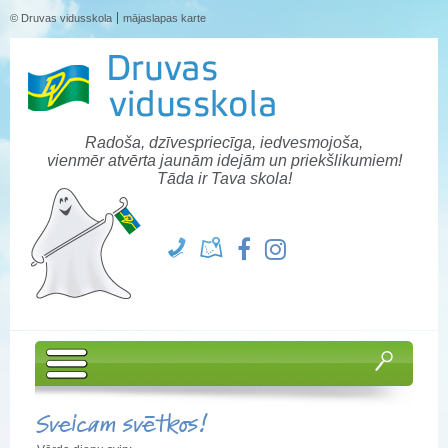
© Druvas vidusskola
mājaslapas karte
Radoša, dzīvespriecīga, iedvesmojoša,
vienmēr atvērta jaunām idejām un priekšlikumiem!
Tāda ir Tava skola!
Sveicam svētkos!