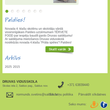
Paldies!
Novada 4. klašu skolēnu un skolotāju vārdā
vissirsnīgākais Paldies uzņēmumam TĒRVETE
FOOD par iespēju baudīt gardo Druvas saldējumu!
Ar saldējuma mielošanos Druvas vidusskolā
noslēdzās novada 4.klašu “Prāta spēles”! Paldies!
Arhīvs
2025
2015
DRUVAS VIDUSSKOLA
+371 63839440
Skolas iela 2, Saldus pag., Saldus nov.
normunds.svetins@saldus.lv
Sīkdatņu politika
Pārvaldīt sīkdatnes
Seko mums: