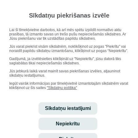
fsaxFPqXOEANr5hLA
Ventspils digitālā centra materiālu apkopojums dažādiem
Sīkdatņu piekrišanas izvēle
vecumposmiem, dažādos mācību priekšmetos
https://macities.digitalaiscentrs.lv/
Lai šī tīmekļvietne darbotos, kā arī mēs spētu izpildīt normatīvo aktu
prasības, tā izmanto savas un trešo pušu nepieciešamās sīkdatnes. Ar
Matemātikas uzdeumi dažādiem vecumposmiem (angļu valodā)
Jūsu piekrišanu var tik uzstādītas papildu sīkdatnes.
http://mathsframe.co.uk/en/resources/category/7/multiplication_and_division
Jūs varat piekrist visām sīkdatnēm, noklikšķinot uz pogas "Piekrītu" vai
noraidīt papildu sīkdatņu izmantošanu, klikšķinot uz pogas “Nepiekrītu”.
Spēles, uzdevumi, darba lapas angļu valodai, matemātikai,
dabaszinātnēm (angļu valodā)
Gadījumā, ja izvēlēsieties klikšķināt uz "Nepiekrītu", jūsu datorā tiks
http://www.kidsmathgamesonline.com/
saglabātas tikai nepieciešamās sīkdatnes.
Jūs jebkurā laikā varat mainīt savas piekrišanas izvēles, atjauninot
Grāmatas angļu valodas apguvei jaunākajās klasēs.
sīkdatņu iestatījumus.
https://www.websiteplanet.com/blog/learn-english-free-books/
Iegūt vairāk informācijas par tīmekļvietnē izmantotajām sīkdatnēm varat
klikšķinot uz šīs saites
"Sīkdatņu politika"
Jautrā matemātika sākusmkolai- spēlītes, uzdevumi. (angļu valodā)
http://www.sheppardsoftware.com/math.htm
Uzdevumi, spēlēs, darba lapas visos mācību priekšmetos no
Sīkdatņu iestatījumi
pirmskolas līdz vidusskolai. (angļu valodā)
http://www.softschools.com
Nepiekrītu
Spēles un darbiņi dažādos mācību priekšmetos.(angļu valodā)