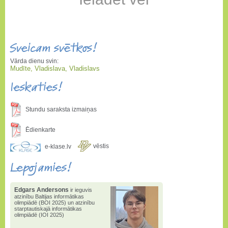
Sveicam svētkos!
Vārda dienu svin:
Mudīte, Vladislava, Vladislavs
Ieskaties!
Stundu saraksta izmaiņas
Ēdienkarte
vēstis
e-klase.lv
Lepojamies!
Edgars Andersons
ir ieguvis
atzinību Baltijas informātikas
olimpiādē (BOI 2025) un atzinību
starptautiskajā informātikas
olimpiādē (IOI 2025)