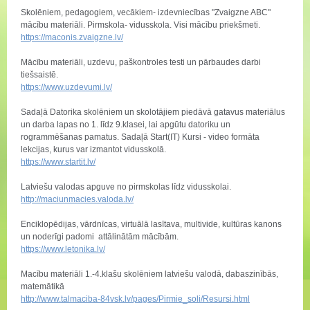
Skolēniem, pedagogiem, vecākiem- izdevniecības "Zvaigzne ABC"
mācību materiāli. Pirmskola- vidusskola. Visi mācību priekšmeti.
https://maconis.zvaigzne.lv/
Mācību materiāli, uzdevu, paškontroles testi un pārbaudes darbi
tiešsaistē.
https://www.uzdevumi.lv/
Sadaļā Datorika skolēniem un skolotājiem piedāvā gatavus materiālus
un darba lapas no 1. līdz 9.klasei, lai apgūtu datoriku un
rogrammēšanas pamatus. Sadaļā Start(IT) Kursi - video formāta
lekcijas, kurus var izmantot vidusskolā.
https://www.startit.lv/
Latviešu valodas apguve no pirmskolas līdz vidusskolai.
http://maciunmacies.valoda.lv/
Enciklopēdijas, vārdnīcas, virtuālā lasītava, multivide, kultūras kanons
un noderīgi padomi attālinātām mācībām.
https://www.letonika.lv/
Macību materiāli 1.-4.klašu skolēniem latviešu valodā, dabaszinībās,
matemātikā
http://www.talmaciba-84vsk.lv/pages/Pirmie_soli/Resursi.html