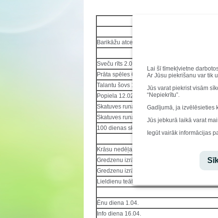
Pasākums
Barikāžu atceres diena 20.01.
Sveču rīts 2.02.
Lai šī tīmekļvietne darboto
Prāta spēles 6.02.
Ar Jūsu piekrišanu var tik 
Talantu šovs 12.02.
Jūs varat piekrist visām sī
“Nepiekrītu”.
Popiela 12.02.
Skatuves runas konkurss 17.02.
Gadījumā, ja izvēlēsieties 
Skatuves runas konkurss 17.02.
Jūs jebkurā laikā varat mai
100 dienas skolā 18.02.
Iegūt vairāk informācijas p
Krāsu nedēļa 16.- 20.03.
Sīk
Gredzenu izrāde 20.03.
Gredzenu izrāde 27.03.
Lieldienu teātra izrāde
Ēnu diena 1.04.
Info diena 16.04.