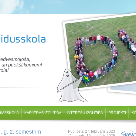
 iedvesmojoša,
 un priekšlikumiem!
ola!
RMSSKOLA
KARJERAS IZGLĪTĪBA
INTEREŠU IZGLĪTĪBA
PROJEKTI
K
 g. 2. semestrim
Publicēts: 27. februāris 2023
Svei
Atjaunots: 16. janvāris 2026