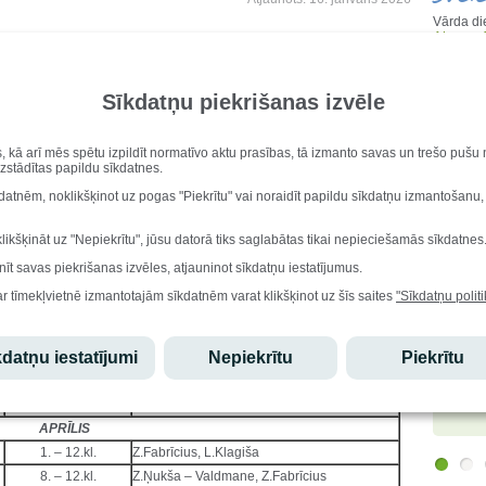
Vārda di
Aisma, 
Vecumposms
Atbildīgais
Dzimšana
JANVĀRIS
Marija 
1. – 12.kl.
Z.Ņukša – Valdmane, I.Lāva
Sīkdatņu piekrišanas izvēle
Iesk
FEBRUĀRIS
4. – 12.kl.
10.kl.audz.
s, kā arī mēs spētu izpildīt normatīvo aktu prasības, tā izmanto savas un trešo puš
Stu
3.kl.
Sākumskolas katedra
uzstādītas papildu sīkdatnes.
1. – 3.kl.
I.Lāva
kdatnēm, noklikšķinot uz pogas "Piekrītu" vai noraidīt papildu sīkdatņu izmantošanu,
Ēdi
4. – 12.kl.
Z.Ņukša-Valdmane
1. – 3.kl.
I.Lāva, sākumskolas katedra
klikšķināt uz "Nepiekrītu", jūsu datorā tiks saglabātas tikai nepieciešamās sīkdatnes
4. – 12.kl.
Z.Ņukša-Valdmane, latv.val.katedra
nīt savas piekrišanas izvēles, atjauninot sīkdatņu iestatījumus.
Lepo
1. – 2.kl.
I.Lāva, sākumskolas katedra
ar tīmekļvietnē izmantotajām sīkdatnēm varat klikšķinot uz šīs saites
"Sīkdatņu politi
MARTS
1.-12.kl.
Z.Ņukša - Valdmane
Edgars
atzinību
datņu iestatījumi
Nepiekrītu
Piekrītu
12.kl.
12.kl.audz.
olimpiād
starptau
12.kl.
12.kl.audz.
olimpiād
1. – 3.kl.
Sākumskolas katedra
APRĪLIS
1. – 12.kl.
Z.Fabrīcius, L.Klagiša
8. – 12.kl.
Z.Ņukša – Valdmane, Z.Fabrīcius