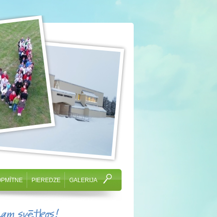
OPMĪTNE
PIEREDZE
GALERIJA
cam svētkos!