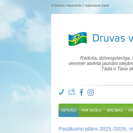
© Druvas vidusskola
mājaslapas karte
Radoša, dzīvespriecīga,
vienmēr atvērta jaunām idejām
Tāda ir Tava sk
AKTUĀLI
PAR SKOLU
MĀCĪBAS
PI
Pasākumu plāns 2025./2026. m.