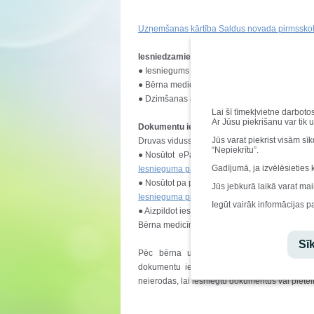
Uzņemšanas kārtība Saldus novada pirmsskolas
Iesniedzamie dokumenti bērna uzņemšanai iz
●
Iesniegums
●
Bērna medicīniskā karte, veidlapa Nr.026/4 
●
Dzimšanas apliecības kopija
Lai šī tīmekļvietne darboto
Ar Jūsu piekrišanu var tik 
Dokumentu iesniegšanas kārtība:
Jūs varat piekrist visām sī
Druvas vidusskolas pirmsskolas izglītības g
“Nepiekrītu”.
●
Nosūtot eParakstītu iesniegumu uz iestāde
Gadījumā, ja izvēlēsieties 
Iesnieguma paraugs iesniegšanai elektroniski
●
Nosūtot pa pastu uz adresi:
Dārza iela 1, S
Jūs jebkurā laikā varat mai
Iesnieguma paraugs iesniegšanai papīra form
Iegūt vairāk informācijas p
●
Aizpildot iesniegumu uz vietas iestādē
Bērna medicīniskā karte, veidlapa Nr.026/4 ie
Sīk
Pēc bērna uzņemšanas Druvas vidusskolas
dokumentu iesniegšanas termiņu uz norādīt
neierodas, lai iesniegtu dokumentus vai pietei