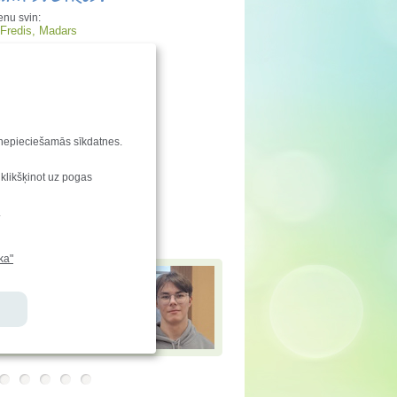
enu svin:
 Fredis, Madars
s dienu svin:
šers
aties!
ndu saraksta izmaiņas
u nepieciešamās sīkdatnes.
enkarte
 klikšķinot uz pogas
vēstis
e-klase.lv
.
jamies!
ka"
 Andersons
ir ieguvis
 Baltijas informātikas
ē (BOI 2025) un atzinību
tiskajā informātikas
ē (IOI 2025)