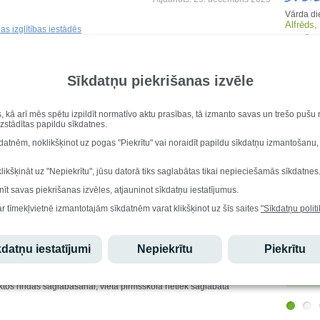
Vārda di
Alfrēds,
 izglītības iestādēs
Dzimšana
Ralfs Fi
glītības iestādē:
Iesk
Sīkdatņu piekrišanas izvēle
(izsniedz ģimenes ārsts)
Stu
s, kā arī mēs spētu izpildīt normatīvo aktu prasības, tā izmanto savas un trešo puš
uzstādītas papildu sīkdatnes.
Ēdi
kdatnēm, noklikšķinot uz pogas "Piekrītu" vai noraidīt papildu sīkdatņu izmantošanu,
rupās iesniegums par bērna uzņemšana iesniedzams:
s e-pastu
druvas.vidusskola@saldus.lv
klikšķināt uz "Nepiekrītu", jūsu datorā tiks saglabātas tikai nepieciešamās sīkdatnes
Lepo
aldus pagasts, Saldus novads, LV-3862
nīt savas piekrišanas izvēles, atjauninot sīkdatņu iestatījumus.
ātā
ar tīmekļvietnē izmantotajām sīkdatnēm varat klikšķinot uz šīs saites
"Sīkdatņu politi
Edgars
sniedzama klātienē.
atzinību
olimpiād
starptau
datņu iestatījumi
Nepiekrītu
Piekrītu
olimpiād
 pirmsskolas izglītības grupās, vecāki saņems informāciju par
o tālruņa numuru vai e-pastu. Ja līdz norādītajam datumam vecāki
ktos rindas saglabāšanai, vieta pirmsskolā netiek saglabāta