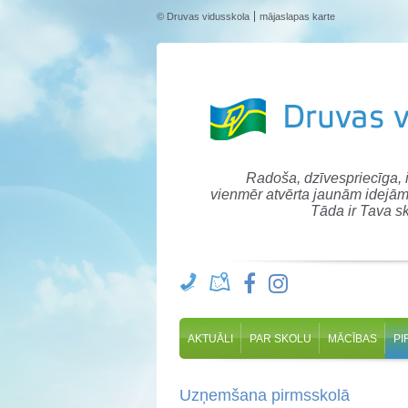
© Druvas vidusskola
mājaslapas karte
Radoša, dzīvespriecīga,
vienmēr atvērta jaunām idejām
Tāda ir Tava sk
AKTUĀLI
PAR SKOLU
MĀCĪBAS
PI
Uzņemšana pirmsskolā