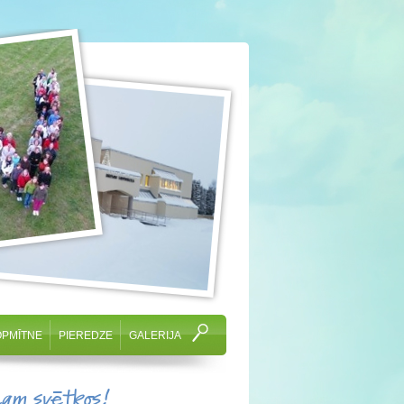
OPMĪTNE
PIEREDZE
GALERIJA
cam svētkos!