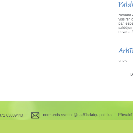
Pald
Novada 4
vissirs
par iesp
saldējum
novada 4
Arhī
2025
D
normunds.svetins@saldus.lv
Sīkdatņu politika
Pārvaldī
371 63839440