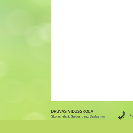
DRUVAS VIDUSSKOLA
+
Skolas iela 2, Saldus pag., Saldus nov.