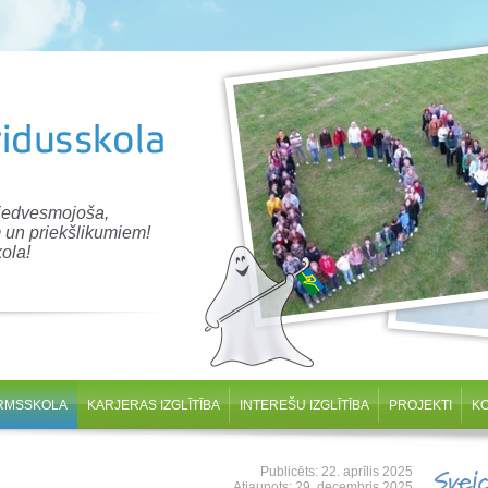
 iedvesmojoša,
 un priekšlikumiem!
ola!
RMSSKOLA
KARJERAS IZGLĪTĪBA
INTEREŠU IZGLĪTĪBA
PROJEKTI
K
Publicēts: 22. aprīlis 2025
Svei
Atjaunots: 29. decembris 2025