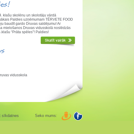
ies!
. klašu skolēnu un skolotāju vārdā
nīgākais Paldies uzņēmumam TĒRVETE FOOD
ēju baudīt gardo Druvas saldējumu! Ar
a mielošanos Druvas vidusskolā noslēdzās
.klašu “Prāta spēles”! Paldies!
vs
ruvas vidusskola
t sīkdatnes
Seko mums: