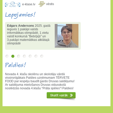
vēstis
e-klase.lv
Lepojamies!
Edgars Andersons
2025. gadā
ieguvis 1.pakāpi valsts
informātikas olimpiādē
,
1.vietu
valstī konkursā "Bebr[a]s" un
3.pakāpi matemātikas atklātajā
olimpiādē
Paldies!
Novada 4. klašu skolēnu un skolotāju vārdā
vissirsnīgākais Paldies uzņēmumam TĒRVETE
FOOD par iespēju baudīt gardo Druvas saldējumu!
Ar saldējuma mielošanos Druvas vidusskolā
noslēdzās novada 4.klašu “Prāta spēles”! Paldies!