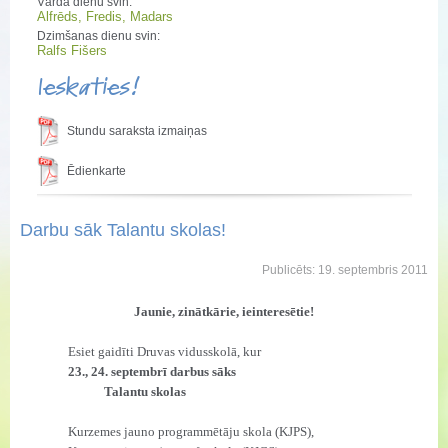
Vārda dienu svin:
Alfrēds, Fredis, Madars
Dzimšanas dienu svin:
Ralfs Fišers
Ieskaties!
Stundu saraksta izmaiņas
Ēdienkarte
Darbu sāk Talantu skolas!
Publicēts: 19. septembris 2011
Jaunie, zinātkārie, ieinteresētie!
Esiet gaidīti Druvas vidusskolā, kur
23., 24. septembrī darbus sāks
Talantu skolas
Kurzemes jauno programmētāju skola (KJPS),