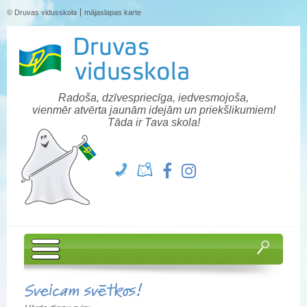
© Druvas vidusskola
mājaslapas karte
Radoša, dzīvespriecīga, iedvesmojoša,
vienmēr atvērta jaunām idejām un priekšlikumiem!
Tāda ir Tava skola!
Sveicam svētkos!