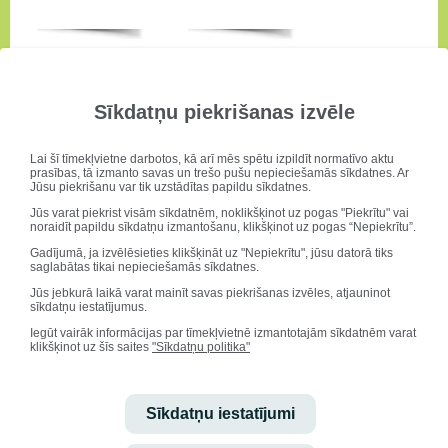
Sīkdatņu piekrišanas izvēle
Lai šī tīmekļvietne darbotos, kā arī mēs spētu izpildīt normatīvo aktu
prasības, tā izmanto savas un trešo pušu nepieciešamās sīkdatnes. Ar
Jūsu piekrišanu var tik uzstādītas papildu sīkdatnes.
Jūs varat piekrist visām sīkdatnēm, noklikšķinot uz pogas "Piekrītu" vai
noraidīt papildu sīkdatņu izmantošanu, klikšķinot uz pogas “Nepiekrītu”.
Gadījumā, ja izvēlēsieties klikšķināt uz "Nepiekrītu", jūsu datorā tiks
saglabātas tikai nepieciešamās sīkdatnes.
Jūs jebkurā laikā varat mainīt savas piekrišanas izvēles, atjauninot
sīkdatņu iestatījumus.
Iegūt vairāk informācijas par tīmekļvietnē izmantotajām sīkdatnēm varat
klikšķinot uz šīs saites
"Sīkdatņu politika"
Sīkdatņu iestatījumi