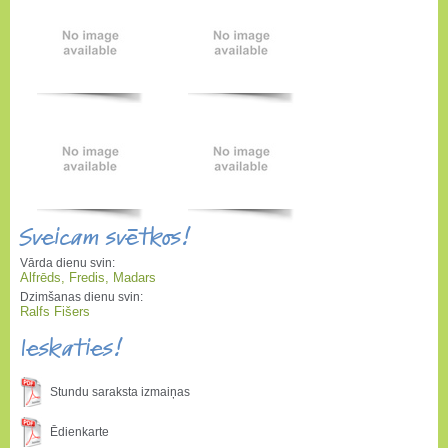
Sveicam svētkos!
Vārda dienu svin:
Alfrēds, Fredis, Madars
Dzimšanas dienu svin:
Ralfs Fišers
Ieskaties!
Stundu saraksta izmaiņas
Ēdienkarte