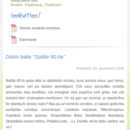
Vārda dienu svin:
Mudīte, Vladislava, Vladislavs
Ieskaties!
Stundu saraksta izmaiņas
Ēdienkarte
Disko balle "Saldie 80-tie"
Publicēts: 03. decembris 2006
Ballīte 80-to gadu stilā ar atbilstošu mūziku, kura aizrāva visus- gan lielus,
gan mazus (arī pa kādam skolotājam). Cits savu aizrautību izrādīja
amizantās deju kustībās, cits enerģiski sitot papēžus pret grīdu, bet cits
dziedot līdzi zināmajiem meldiņiem. Un kā gan var nezināt, ja starpbrīžos
tie skanējuši skolas radio? Bija jau arī iemesls censties, jo vakara gaitā tika
piešķirtas vairākas nominācijas- Labākais kopskats, Mikrofongalva,
Kuplākās krūšu spalvas, Elegantākais tērps, Atraktīvākais dejotājs/a,
Skaistākās saules brilles, Platākā josta... u.c. Derētu vēl ko tādu sarīkot, vai
ne?