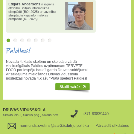
Edgars Andersons
ir ieguvis
atzinību Baltijas informātikas
olimpiādē (BOI 2025) un atzinību
starptautiskajā informātikas
olimpiādē (IOI 2025)
Paldies!
Novada 4. klašu skolēnu un skolotāju vārdā
vissirsnīgākais Paldies uzņēmumam TĒRVETE
FOOD par iespēju baudīt gardo Druvas saldējumu!
Ar saldējuma mielošanos Druvas vidusskolā
noslēdzās novada 4.klašu “Prāta spēles”! Paldies!
DRUVAS VIDUSSKOLA
+371 63839440
Skolas iela 2, Saldus pag., Saldus nov.
normunds.svetins@saldus.lv
Sīkdatņu politika
Pārvaldīt sīkdatnes