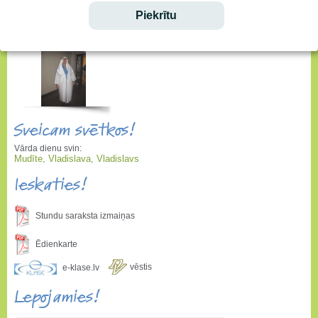
Piekrītu
Sveicam svētkos!
Vārda dienu svin:
Mudīte, Vladislava, Vladislavs
Ieskaties!
Stundu saraksta izmaiņas
Ēdienkarte
vēstis
e-klase.lv
Lepojamies!