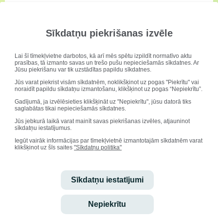
Sīkdatņu piekrišanas izvēle
Lai šī tīmekļvietne darbotos, kā arī mēs spētu izpildīt normatīvo aktu
prasības, tā izmanto savas un trešo pušu nepieciešamās sīkdatnes. Ar
Jūsu piekrišanu var tik uzstādītas papildu sīkdatnes.
Jūs varat piekrist visām sīkdatnēm, noklikšķinot uz pogas "Piekrītu" vai
noraidīt papildu sīkdatņu izmantošanu, klikšķinot uz pogas “Nepiekrītu”.
Gadījumā, ja izvēlēsieties klikšķināt uz "Nepiekrītu", jūsu datorā tiks
saglabātas tikai nepieciešamās sīkdatnes.
Jūs jebkurā laikā varat mainīt savas piekrišanas izvēles, atjauninot
sīkdatņu iestatījumus.
Iegūt vairāk informācijas par tīmekļvietnē izmantotajām sīkdatnēm varat
klikšķinot uz šīs saites
"Sīkdatņu politika"
Sīkdatņu iestatījumi
Nepiekrītu