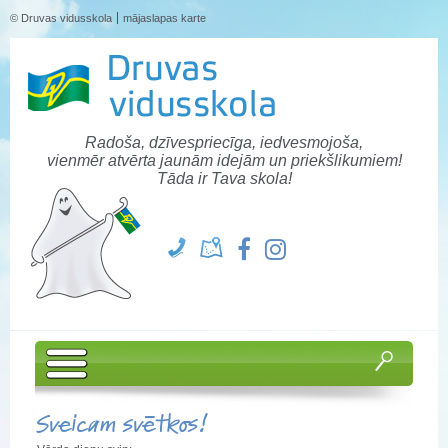
© Druvas vidusskola
mājaslapas karte
Radoša, dzīvespriecīga, iedvesmojoša,
vienmēr atvērta jaunām idejām un priekšlikumiem!
Tāda ir Tava skola!
Sveicam svētkos!