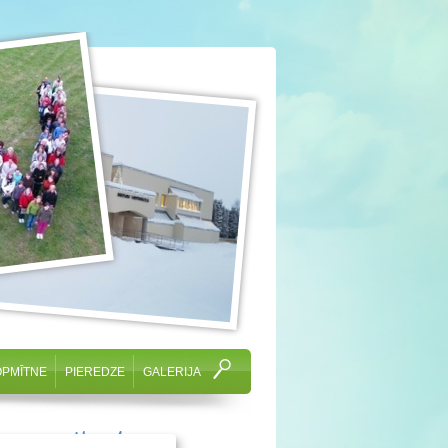
OPMĪTNE
PIEREDZE
GALERIJA
cam svētkos!