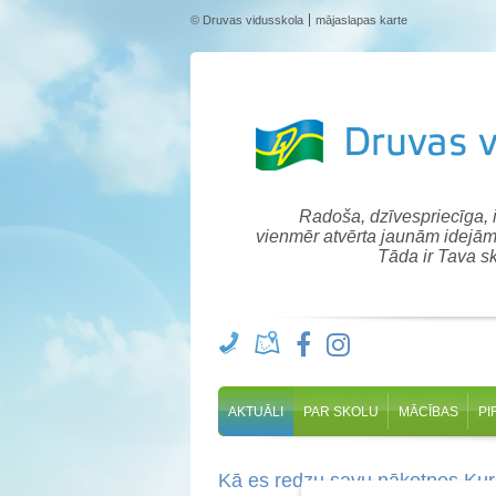
© Druvas vidusskola
mājaslapas karte
Radoša, dzīvespriecīga,
vienmēr atvērta jaunām idejām
Tāda ir Tava sk
AKTUĀLI
PAR SKOLU
MĀCĪBAS
PI
Kā es redzu savu nākotnes Ku