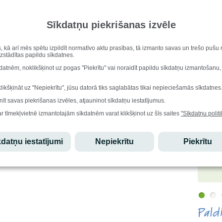
Vārda di
Mudīte, 
lašu eseju konkursā piedalījās 42 skolēni no dažādiem Latvijas
Sīkdatņu piekrišanas izvēle
 Esejas pārsteidza ar oriģinalitāti, radošumu, skolēnu vēlmi redzēt
Iesk
īru, zaļu, sakoptu un drošu.
s, kā arī mēs spētu izpildīt normatīvo aktu prasības, tā izmanto savas un trešo puš
Intaram Bušinskim, 3. vieta Megijai Zundei, 5. vieta Toamam Opeltam,
uzstādītas papildu sīkdatnes.
Stu
īvai Staškovai, Lotei Šilkei (skolotāja Sandra Burve)
kdatnēm, noklikšķinot uz pogas "Piekrītu" vai noraidīt papildu sīkdatņu izmantošanu,
vu nākotnes Kurzemi redz "ļoti attīstītu, tajā būs jauni apņēmīgi cilvēki,
Ēdi
ēs attīstīt un izveidot jaunas darbavietas". Savukārt Megija to redz ļoti
klikšķināt uz "Nepiekrītu", jūsu datorā tiks saglabātas tikai nepieciešamās sīkdatnes
Tik modernu, ka "šādu Kurzemi šobrīd grūti iztēloties, bet mūsdienās
as attīstās tik strauji, ka viss ir iespējams".
nīt savas piekrišanas izvēles, atjauninot sīkdatņu iestatījumus.
Lepo
 ne tikai ilgoties pēc tīras un sakoptas Kurzemes, bet arī "VISI un
ar tīmekļvietnē izmantotajām sīkdatnēm varat klikšķinot uz šīs saites
"Sīkdatņu politi
Edgars
datņu iestatījumi
Nepiekrītu
Piekrītu
atzinību
olimpiād
starptau
olimpiād
Pald