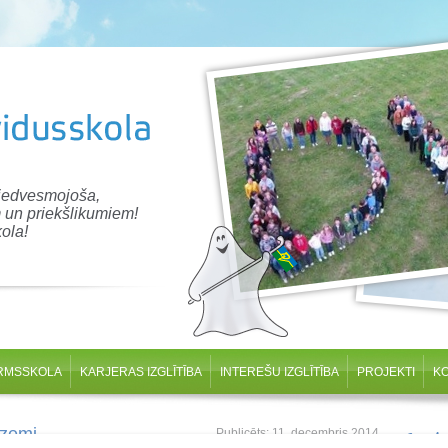
 iedvesmojoša,
 un priekšlikumiem!
ola!
RMSSKOLA
KARJERAS IZGLĪTĪBA
INTEREŠU IZGLĪTĪBA
PROJEKTI
K
rzemi
Publicēts: 11. decembris 2014
Svei
Atjaunots: 19. februāris 2023