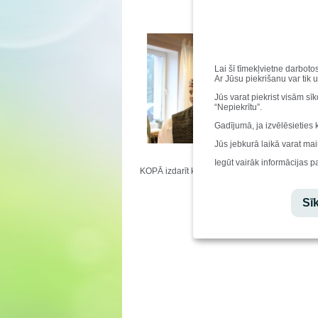
7.-12. k
novadiem.
Kurzemi t
Lai šī tīmekļvietne darboto
1. vieta 
Ar Jūsu piekrišanu var tik 
Annijai L
Jūs varat piekrist visām sī
Intars sa
“Nepiekrītu”.
kuri grib
Gadījumā, ja izvēlēsieties 
modernu. 
tehnoloģij
Jūs jebkurā laikā varat mai
Mēs varam
Iegūt vairāk informācijas p
KOPĀ izdarīt ko labu"!
Sīk