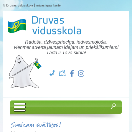
© Druvas vidusskola
mājaslapas karte
Radoša, dzīvespriecīga, iedvesmojoša,
vienmēr atvērta jaunām idejām un priekšlikumiem!
Tāda ir Tava skola!
Sveicam svētkos!