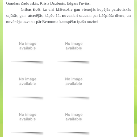
Gundars Zadovskis, Krists Daubaris, Edgars Pavārs.
Gribas ticēt, ka visi klātesošie gan vienojās kopējās patriotiskās
sajūtās, gan atcerējās, kāpēc 11. novembri saucam par Lāčplēša dienu, un
novērtēja uzvaras pār Bermonta karaspēku īpašo nozīmi.