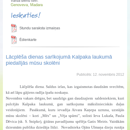
Vārda dienu svin:
Genoveva, Madara
Ieskaties!
Stundu saraksta izmaiņas
Ēdienkarte
Lācplēša dienas sarīkojumā Kalpaka laukumā
piedalījās mūsu skolēni
Publicēts: 12. novembris 2012
Lāčplēša diena. Saldus ielas, kas izgaismotas daudzām svecītēm,
kā arī lāpu gājiens radīja īpašu noskaņu.
Novembra vakars drēgns, bet saudzīgs gan daudzajiem saldeniekiem, kuri
pulcējās Kalpaka laukumā, gan sarīkojuma mākslinieciskās daļas
veidotājiem. Pasākumā, kuru ievadīja Aivara Kaņepa uzruna, uzstājās
mūsu skolēni – kori „Mēs” un „Vēja spārni”, solisti Ieva Lukaša, Paula
Dēvica (sk. S. Snipke), ģitāras pavadījumu spēlēja Gatis Meiris. Vairākām
dziesmām publika dziedāja līdzi. Novadnieka Ojāra Ulmaņa dzeju runāja