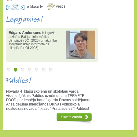
vēstis
e-klase.lv
Lepojamies!
Edgars Andersons
Edgars Andersons
2025. gadā
ir ieguvis
atzinību Baltijas informātikas
ieguvis 1.pakāpi valsts
olimpiādē (BOI 2025) un atzinību
informātikas olimpiādē
,
1.vietu
starptautiskajā informātikas
valstī konkursā "Bebr[a]s" un
olimpiādē (IOI 2025)
3.pakāpi matemātikas atklātajā
olimpiādē
Paldies!
Novada 4. klašu skolēnu un skolotāju vārdā
vissirsnīgākais Paldies uzņēmumam TĒRVETE
FOOD par iespēju baudīt gardo Druvas saldējumu!
Ar saldējuma mielošanos Druvas vidusskolā
noslēdzās novada 4.klašu “Prāta spēles”! Paldies!