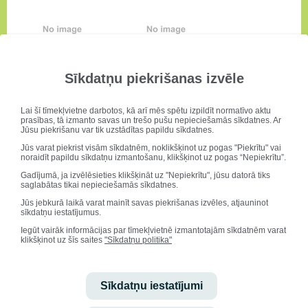
Sīkdatņu piekrišanas izvēle
Lai šī tīmekļvietne darbotos, kā arī mēs spētu izpildīt normatīvo aktu
prasības, tā izmanto savas un trešo pušu nepieciešamās sīkdatnes. Ar
Jūsu piekrišanu var tik uzstādītas papildu sīkdatnes.
Jūs varat piekrist visām sīkdatnēm, noklikšķinot uz pogas "Piekrītu" vai
noraidīt papildu sīkdatņu izmantošanu, klikšķinot uz pogas “Nepiekrītu”.
Gadījumā, ja izvēlēsieties klikšķināt uz "Nepiekrītu", jūsu datorā tiks
saglabātas tikai nepieciešamās sīkdatnes.
Jūs jebkurā laikā varat mainīt savas piekrišanas izvēles, atjauninot
sīkdatņu iestatījumus.
Iegūt vairāk informācijas par tīmekļvietnē izmantotajām sīkdatnēm varat
klikšķinot uz šīs saites
"Sīkdatņu politika"
Sīkdatņu iestatījumi