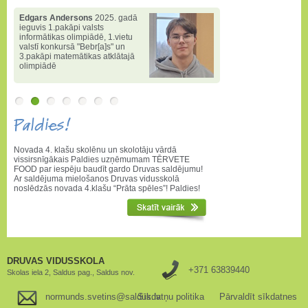
Edgars Andersons
2025. gadā
ieguvis 1.pakāpi valsts
informātikas olimpiādē
,
1.vietu
valstī konkursā "Bebr[a]s" un
3.pakāpi matemātikas atklātajā
olimpiādē
Paldies!
Novada 4. klašu skolēnu un skolotāju vārdā
vissirsnīgākais Paldies uzņēmumam TĒRVETE
FOOD par iespēju baudīt gardo Druvas saldējumu!
Ar saldējuma mielošanos Druvas vidusskolā
noslēdzās novada 4.klašu “Prāta spēles”! Paldies!
DRUVAS VIDUSSKOLA
+371 63839440
Skolas iela 2, Saldus pag., Saldus nov.
normunds.svetins@saldus.lv
Sīkdatņu politika
Pārvaldīt sīkdatnes