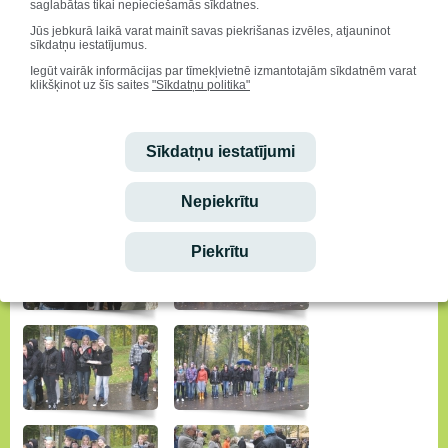
saglabātas tikai nepieciešamās sīkdatnes.
Jūs jebkurā laikā varat mainīt savas piekrišanas izvēles, atjauninot
sīkdatņu iestatījumus.
Iegūt vairāk informācijas par tīmekļvietnē izmantotajām sīkdatnēm varat
klikšķinot uz šīs saites
"Sīkdatņu politika"
Sīkdatņu iestatījumi
Nepiekrītu
Piekrītu