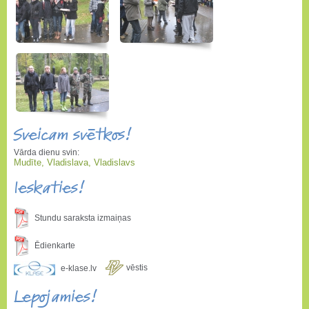
Sveicam svētkos!
Vārda dienu svin:
Mudīte, Vladislava, Vladislavs
Ieskaties!
Stundu saraksta izmaiņas
Ēdienkarte
vēstis
e-klase.lv
Lepojamies!