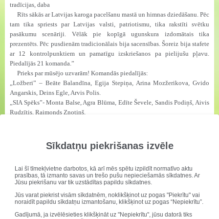
tradīcijas, daba
Rīts sākās ar Latvijas karoga pacelšanu mastā un himnas dziedāšanu. Pēc
tam tika spriests par Latvijas valsti, patriotismu, tika rakstīti svētku
pasākumu scenāriji. Vēlāk pie kopīgā ugunskura izdomātais tika
prezentēts. Pēc pusdienām tradicionālais bija sacensības. Šoreiz bija stafete
ar 12 kontrolpunktiem un pamatīgu izskriešanos pa pielijušu pļavu.
Piedalījās 21 komanda.”
Prieks par mūsējo uzvarām! Komandās piedalījās:
„Ložberi” – Beāte Balandīna, Egija Stepiņa, Arina Mozžerikova, Gvido
Angarskis, Deins Egle, Arvis Polis.
„SIA Spēks”- Monta Balse, Agra Blūma, Edīte Ševele, Sandis Podiņš, Aivis
Rudzītis, Raimonds Znotiņš.
Sīkdatņu piekrišanas izvēle
Lai šī tīmekļvietne darbotos, kā arī mēs spētu izpildīt normatīvo aktu
prasības, tā izmanto savas un trešo pušu nepieciešamās sīkdatnes. Ar
Jūsu piekrišanu var tik uzstādītas papildu sīkdatnes.
Jūs varat piekrist visām sīkdatnēm, noklikšķinot uz pogas "Piekrītu" vai
noraidīt papildu sīkdatņu izmantošanu, klikšķinot uz pogas “Nepiekrītu”.
Gadījumā, ja izvēlēsieties klikšķināt uz "Nepiekrītu", jūsu datorā tiks