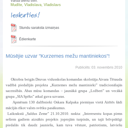
Vārda dienu svin:
Mudīte, Vladislava, Vladislavs
Ieskaties!
Stundu saraksta izmaiņas
Ēdienkarte
Mūsējie uzvar "Kurzemes mežu mantiniekos"!
Publicēts: 03. novembris 2010
Oktobra beigās Druvas vidusskolas komandas skolotāja Aivara Tērauda
vadībā piedalījās projekta „Kurzemes mežu mantinieki” tradicionālajās
sacensībās. Abas mūsu komandas – jaunākā grupa „Ložberi” un vecākā
grupa „SIA Spēks” atkal guva uzvaras.
Apmēram 130 dalībnieki Oskara Kalpaka piemiņas vietā Airītēs šādi
mācījās rīkot valsts svētku pasākumus.
Laikrakstā „Saldus Zeme” 21.10.2010. raskta: „Interesentu kopas pirms
sešiem gadiem aizsākts projekts joprojām turpinās, un tajā brīvprātīgi
piedalās tik daudz jauniešu, kam tuva vēsture, patriotisms, latviešu