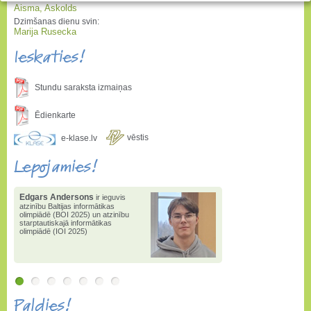
Aisma, Askolds
Dzimšanas dienu svin:
Marija Rusecka
Ieskaties!
Stundu saraksta izmaiņas
Ēdienkarte
vēstis
e-klase.lv
Lepojamies!
Edgars Andersons
ir ieguvis
atzinību Baltijas informātikas
olimpiādē (BOI 2025) un atzinību
starptautiskajā informātikas
olimpiādē (IOI 2025)
Paldies!