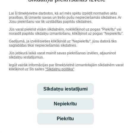
kādas pieļauj braucēji, gājēji...
Esam lepni, ka visi, kuri lika velo tiesības, tās arī ieguva! Malači ir
Lai šī tīmekļvietne darbotos, kā arī mēs spētu izpildīt normatīvo aktu
6. klase, kuri bija gandrīz visa klase!
prasības, tā izmanto savas un trešo pušu nepieciešamās sīkdatnes. Ar
Liels paldies
saujiešiem
par darbu, mīlestību, ko deva šajā
Jūsu piekrišanu var tik uzstādītas papildu sīkdatnes.
projektā. Ļoti ceru, ka mums būs vēl šādi "darbīgi" projekti un nodarbes!
Jūs varat piekrist visām sīkdatnēm, noklikšķinot uz pogas "Piekrītu" vai
Paldies Ilzei Kļavai par papīru kārtošanu..
noraidīt papildu sīkdatņu izmantošanu, klikšķinot uz pogas “Nepiekrītu”.
Mārtiņš Bergmanis
Gadījumā, ja izvēlēsieties klikšķināt uz "Nepiekrītu", jūsu datorā tiks
saglabātas tikai nepieciešamās sīkdatnes.
Jūs jebkurā laikā varat mainīt savas piekrišanas izvēles, atjauninot
sīkdatņu iestatījumus.
Iegūt vairāk informācijas par tīmekļvietnē izmantotajām sīkdatnēm varat
klikšķinot uz šīs saites
"Sīkdatņu politika"
Sīkdatņu iestatījumi
Nepiekrītu
Piekrītu
Sveicam svētkos!
Vārda dienu svin: