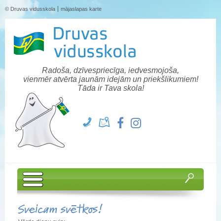
© Druvas vidusskola
mājaslapas karte
Radoša, dzīvespriecīga, iedvesmojoša,
vienmēr atvērta jaunām idejām un priekšlikumiem!
Tāda ir Tava skola!
Sveicam svētkos!