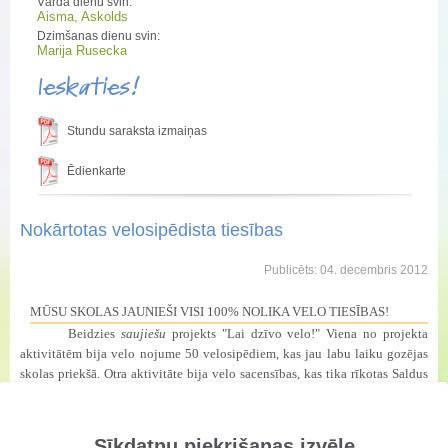
Vārda dienu svin:
Aisma, Askolds
Dzimšanas dienu svin:
Marija Rusecka
Ieskaties!
Stundu saraksta izmaiņas
Ēdienkarte
Nokārtotas velosipēdista tiesības
Publicēts: 04. decembris 2012
MŪSU SKOLAS JAUNIEŠI VISI 100% NOLIKA VELO TIESĪBAS!
Beidzies
saujiešu
projekts "Lai dzīvo velo!" Viena no projekta
aktivitātēm bija velo nojume 50 velosipēdiem, kas jau labu laiku gozējas
skolas priekšā. Otra aktivitāte bija velo sacensības, kas tika rīkotas Saldus
novada jauniešu forumā, kā arī viena no projektā paredzētajām iespējām
bija velo tiesību iegūšana. Pie mums skolā ieradās Edgars Bērtiņš no CSDD
Saldus nodaļas un bērniem tika apskaidroti noteikumi, izstāstītas kļūdas
Sīkdatņu piekrišanas izvēle