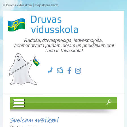
© Druvas vidusskola
mājaslapas karte
Radoša, dzīvespriecīga, iedvesmojoša,
vienmēr atvērta jaunām idejām un priekšlikumiem!
Tāda ir Tava skola!
Sveicam svētkos!