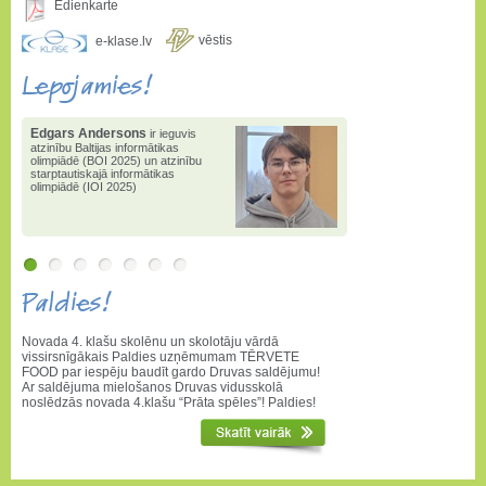
Ēdienkarte
vēstis
e-klase.lv
Lepojamies!
Edgars Andersons
ir ieguvis
atzinību Baltijas informātikas
olimpiādē (BOI 2025) un atzinību
starptautiskajā informātikas
olimpiādē (IOI 2025)
Paldies!
Novada 4. klašu skolēnu un skolotāju vārdā
vissirsnīgākais Paldies uzņēmumam TĒRVETE
FOOD par iespēju baudīt gardo Druvas saldējumu!
Ar saldējuma mielošanos Druvas vidusskolā
noslēdzās novada 4.klašu “Prāta spēles”! Paldies!