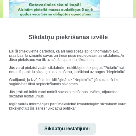
Sīkdatņu piekrišanas izvēle
Lai šī tīmekļvietne darbotos, kā arī mēs spētu izpildīt normatīvo aktu
prasības, tā izmanto savas un trešo pušu nepieciešamās sīkdatnes. Ar
Jūsu piekrišanu var tik uzstādītas papildu sīkdatnes.
Jūs varat piekrist visām sīkdatnēm, noklikšķinot uz pogas "Piekrītu" vai
noraidīt papildu sīkdatņu izmantošanu, klikšķinot uz pogas “Nepiekrītu”.
Gadījumā, ja izvēlēsieties klikšķināt uz "Nepiekrītu", jūsu datorā tiks
saglabātas tikai nepieciešamās sīkdatnes.
Jūs jebkurā laikā varat mainīt savas piekrišanas izvēles, atjauninot
sīkdatņu iestatījumus.
Iegūt vairāk informācijas par tīmekļvietnē izmantotajām sīkdatnēm varat
klikšķinot uz šīs saites
"Sīkdatņu politika"
Sīkdatņu iestatījumi