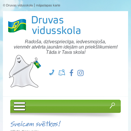
© Druvas vidusskola
mājaslapas karte
Radoša, dzīvespriecīga, iedvesmojoša,
vienmēr atvērta jaunām idejām un priekšlikumiem!
Tāda ir Tava skola!
Sveicam svētkos!