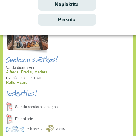
Nepiekrītu
Piekrītu
Sveicam svētkos!
Vārda dienu svin:
Alfrēds, Fredis, Madars
Dzimšanas dienu svin:
Ralfs Fišers
Ieskaties!
Stundu saraksta izmaiņas
Ēdienkarte
vēstis
e-klase.lv