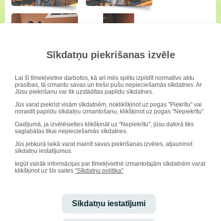
Sīkdatņu piekrišanas izvēle
Lai šī tīmekļvietne darbotos, kā arī mēs spētu izpildīt normatīvo aktu
prasības, tā izmanto savas un trešo pušu nepieciešamās sīkdatnes. Ar
Jūsu piekrišanu var tik uzstādītas papildu sīkdatnes.
Jūs varat piekrist visām sīkdatnēm, noklikšķinot uz pogas "Piekrītu" vai
noraidīt papildu sīkdatņu izmantošanu, klikšķinot uz pogas “Nepiekrītu”.
Gadījumā, ja izvēlēsieties klikšķināt uz "Nepiekrītu", jūsu datorā tiks
saglabātas tikai nepieciešamās sīkdatnes.
Jūs jebkurā laikā varat mainīt savas piekrišanas izvēles, atjauninot
sīkdatņu iestatījumus.
Iegūt vairāk informācijas par tīmekļvietnē izmantotajām sīkdatnēm varat
klikšķinot uz šīs saites
"Sīkdatņu politika"
Sīkdatņu iestatījumi