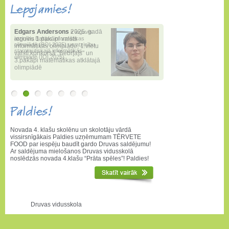
Lepojamies!
Edgars Andersons
Edgars Andersons
2025. gadā
ir ieguvis
atzinību Baltijas informātikas
ieguvis 1.pakāpi valsts
olimpiādē (BOI 2025) un atzinību
informātikas olimpiādē
,
1.vietu
starptautiskajā informātikas
valstī konkursā "Bebr[a]s" un
olimpiādē (IOI 2025)
3.pakāpi matemātikas atklātajā
olimpiādē
Paldies!
Novada 4. klašu skolēnu un skolotāju vārdā
vissirsnīgākais Paldies uzņēmumam TĒRVETE
FOOD par iespēju baudīt gardo Druvas saldējumu!
Ar saldējuma mielošanos Druvas vidusskolā
noslēdzās novada 4.klašu “Prāta spēles”! Paldies!
Druvas vidusskola