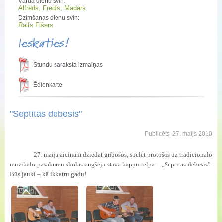
Vārda dienu svin:
Alfrēds, Fredis, Madars
Dzimšanas dienu svin:
Ralfs Fišers
Ieskaties!
Stundu saraksta izmaiņas
Ēdienkarte
"Septītās debesis"
Publicēts: 27. maijs 2010
27. maijā aicinām dziedāt gribošos, spēlēt protošos uz tradicionālo
muzikālo pasākumu skolas augšējā stāva kāpņu telpā – „Septītās debesis”.
Būs jauki – kā ikkatru gadu!