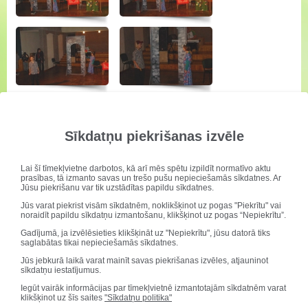
Sīkdatņu piekrišanas izvēle
Lai šī tīmekļvietne darbotos, kā arī mēs spētu izpildīt normatīvo aktu
prasības, tā izmanto savas un trešo pušu nepieciešamās sīkdatnes. Ar
Jūsu piekrišanu var tik uzstādītas papildu sīkdatnes.
Jūs varat piekrist visām sīkdatnēm, noklikšķinot uz pogas "Piekrītu" vai
noraidīt papildu sīkdatņu izmantošanu, klikšķinot uz pogas “Nepiekrītu”.
Gadījumā, ja izvēlēsieties klikšķināt uz "Nepiekrītu", jūsu datorā tiks
saglabātas tikai nepieciešamās sīkdatnes.
Jūs jebkurā laikā varat mainīt savas piekrišanas izvēles, atjauninot
sīkdatņu iestatījumus.
Iegūt vairāk informācijas par tīmekļvietnē izmantotajām sīkdatnēm varat
klikšķinot uz šīs saites
"Sīkdatņu politika"