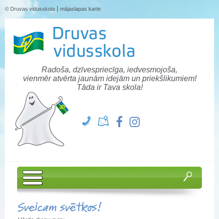
© Druvas vidusskola
mājaslapas karte
Radoša, dzīvespriecīga, iedvesmojoša,
vienmēr atvērta jaunām idejām un priekšlikumiem!
Tāda ir Tava skola!
Sveicam svētkos!