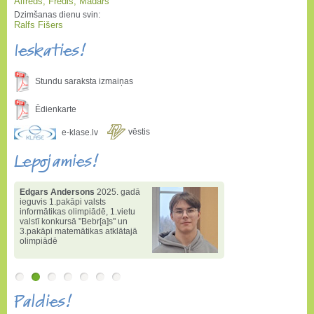
Alfrēds, Fredis, Madars
Dzimšanas dienu svin:
Ralfs Fišers
Ieskaties!
Stundu saraksta izmaiņas
Ēdienkarte
vēstis
e-klase.lv
Lepojamies!
Edgars Andersons
2025. gadā
ieguvis 1.pakāpi valsts
informātikas olimpiādē
,
1.vietu
valstī konkursā "Bebr[a]s" un
3.pakāpi matemātikas atklātajā
olimpiādē
Paldies!