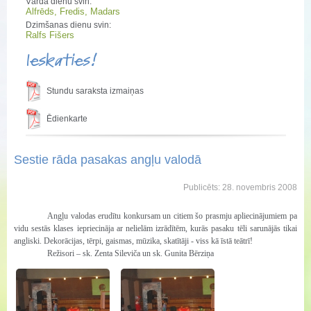
Vārda dienu svin:
Alfrēds, Fredis, Madars
Dzimšanas dienu svin:
Ralfs Fišers
Ieskaties!
Stundu saraksta izmaiņas
Ēdienkarte
Sestie rāda pasakas angļu valodā
Publicēts: 28. novembris 2008
Angļu valodas erudītu konkursam un citiem šo prasmju apliecinājumiem pa
vidu sestās klases iepriecināja ar nelielām izrādītēm, kurās pasaku tēli sarunājās tikai
angliski. Dekorācijas, tērpi, gaismas, mūzika, skatītāji - viss kā īstā teātrī!
Režisori – sk. Zenta Sileviča un sk. Gunita Bērziņa