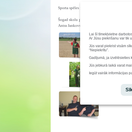
Sporta spēles notiek ceturto gadu un mūsu skola
Šogad skolu pārstāvēja astoņi skolotāji: Dins
Antra Jankovska, Aija Ellere un Rita Kreivine
Lai šī tīmekļvietne darboto
Ar Jūsu piekrišanu var tik 
Jūs varat piekrist visām sī
“Nepiekrītu”.
Gadījumā, ja izvēlēsieties 
Jūs jebkurā laikā varat mai
Iegūt vairāk informācijas p
Sīk