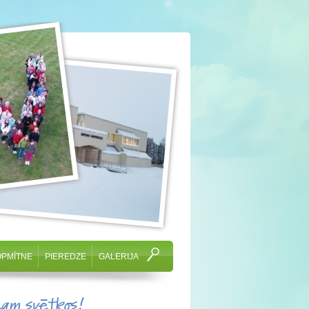
OPMĪTNE
PIEREDZE
GALERIJA
cam svētkos!