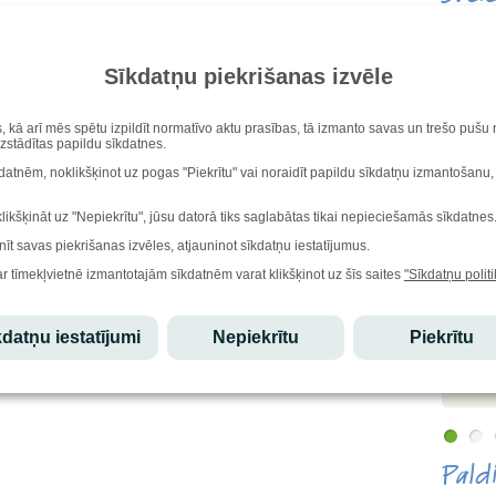
Vārda di
s skolotāji ir piedalījušies visās, gūstot atzīstamus rezultātus.
Genovev
Iesk
Sīkdatņu piekrišanas izvēle
 Bahs, Rasa Štromane, Aina Indriksone, Dzintra Januze, Dace Rīsmane,
. Mūsu skola kopvērtējuma izcīnīja 3.vietu.
Stu
s, kā arī mēs spētu izpildīt normatīvo aktu prasības, tā izmanto savas un trešo puš
uzstādītas papildu sīkdatnes.
Ēdi
kdatnēm, noklikšķinot uz pogas "Piekrītu" vai noraidīt papildu sīkdatņu izmantošanu,
klikšķināt uz "Nepiekrītu", jūsu datorā tiks saglabātas tikai nepieciešamās sīkdatnes
Lepo
nīt savas piekrišanas izvēles, atjauninot sīkdatņu iestatījumus.
ar tīmekļvietnē izmantotajām sīkdatnēm varat klikšķinot uz šīs saites
"Sīkdatņu politi
Edgars
atzinību
olimpiād
datņu iestatījumi
Nepiekrītu
Piekrītu
starptau
olimpiād
Pald