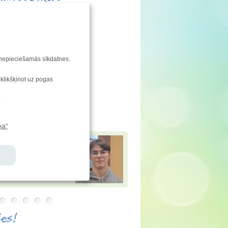
enu svin:
a, Madara
aties!
ndu saraksta izmaiņas
u nepieciešamās sīkdatnes.
enkarte
 klikšķinot uz pogas
vēstis
e-klase.lv
.
jamies!
ka"
 Andersons
ir ieguvis
 Baltijas informātikas
ē (BOI 2025) un atzinību
tiskajā informātikas
ē (IOI 2025)
ies!