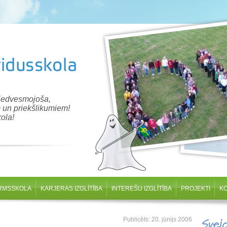
 iedvesmojoša,
 un priekšlikumiem!
ola!
RMSSKOLA
KARJERAS IZGLĪTĪBA
INTEREŠU IZGLĪTĪBA
PROJEKTI
K
Publicēts: 20. jūnijs 2006
Svei