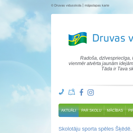
© Druvas vidusskola
mājaslapas karte
Radoša, dzīvespriecīga,
vienmēr atvērta jaunām idejām
Tāda ir Tava sk
AKTUĀLI
PAR SKOLU
MĀCĪBAS
PI
Skolotāju sporta spēles Šķēdē.