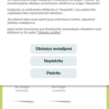
noraidīt papildu sīkdatņu izmantošanu, klikšķinot uz pogas “Nepiekrītu”.
Gadījumā, ja izvēlēsieties klikšķināt uz "Nepiekrītu", jūsu datorā tiks
saglabātas tikai nepieciešamās sīkdatnes.
Jūs jebkurā laikā varat mainīt savas piekrišanas izvēles, atjauninot
sīkdatņu iestatījumus.
Iegūt vairāk informācijas par tīmekļvietnē izmantotajām sīkdatnēm varat
klikšķinot uz šīs saites
"Sīkdatņu politika"
Sīkdatņu iestatījumi
Nepiekrītu
Piekrītu