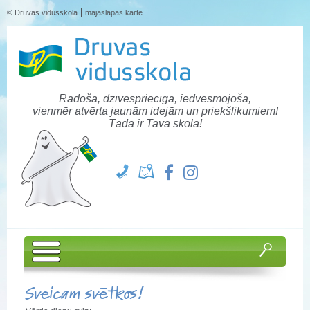
© Druvas vidusskola
mājaslapas karte
Radoša, dzīvespriecīga, iedvesmojoša,
vienmēr atvērta jaunām idejām un priekšlikumiem!
Tāda ir Tava skola!
Sveicam svētkos!