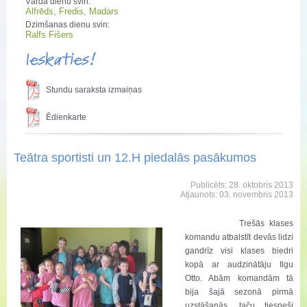
Vārda dienu svin:
Alfrēds, Fredis, Madars
Dzimšanas dienu svin:
Ralfs Fišers
Ieskaties!
Stundu saraksta izmaiņas
Ēdienkarte
Teātra sportisti un 12.H piedalās pasākumos
Publicēts: 28. oktobris 2013
Atjaunots: 03. novembris 2013
Trešās klases
komandu atbalstīt devās lidzi
gandrīz visi klases biedri
kopā ar audzinātāju Ilgu
Otto. Abām komandām tā
bija šajā sezonā pirmā
uzstāšanās, taču tiesneši