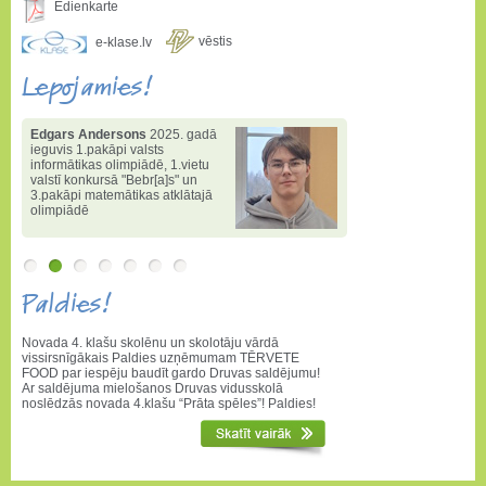
Ēdienkarte
vēstis
e-klase.lv
Lepojamies!
Edgars Andersons
2025. gadā
ieguvis 1.pakāpi valsts
informātikas olimpiādē
,
1.vietu
valstī konkursā "Bebr[a]s" un
3.pakāpi matemātikas atklātajā
olimpiādē
Paldies!
Novada 4. klašu skolēnu un skolotāju vārdā
vissirsnīgākais Paldies uzņēmumam TĒRVETE
FOOD par iespēju baudīt gardo Druvas saldējumu!
Ar saldējuma mielošanos Druvas vidusskolā
noslēdzās novada 4.klašu “Prāta spēles”! Paldies!