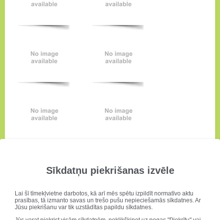
Sīkdatņu piekrišanas izvēle
Lai šī tīmekļvietne darbotos, kā arī mēs spētu izpildīt normatīvo aktu
prasības, tā izmanto savas un trešo pušu nepieciešamās sīkdatnes. Ar
Jūsu piekrišanu var tik uzstādītas papildu sīkdatnes.
Jūs varat piekrist visām sīkdatnēm, noklikšķinot uz pogas "Piekrītu" vai