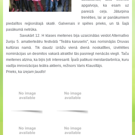
apgalvoja, ka esam uz
pareizā ceļa. Jāturpina
trenēties, lai ar panākumiem
piedalītos reģionālajā skatē. Galvenais ir spēles prieks, un tā šajā
pasākumā netrūka.
Savukārt 12. H klases meitenes bija uzaicinātas veidot Alternatīvo
žuriju 5. amatierteātru festivālā "Teātra karuselis", kas norisinājās Druvas
kultūras namā. Tik daudz izrāžu vienā dienā noskatīties, izvēlēties
nominācijas un desmitos vakarā atraktīvi tās pasniegt nenācās viegli. Taču
meitenes atzina, ka bijis ļoti interesanti. Īpaši patikusi meistardarbnīca, kuru
vadīja imrovizācijas teātra aktieris, režisors Varis Klausītājs.
Prieks, ka i
zejam ļaudīs
!