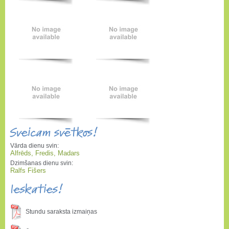
Sveicam svētkos!
Vārda dienu svin:
Alfrēds, Fredis, Madars
Dzimšanas dienu svin:
Ralfs Fišers
Ieskaties!
Stundu saraksta izmaiņas