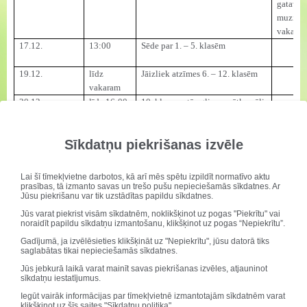
gatavoš
muzik
vakaram
17.12.
13:00
Sēde par 1. – 5. klasēm
19.12.
līdz
Jāizliek atzīmes 6. – 12. klasēm
vakaram
20.12.
līdz 16:00
10. klases rotā egli un svētku zāli
Sēde par 6. – 12. klasēm
14:00
Sīkdatņu piekrišanas izvēle
1.do, 1.re un 2. klasēm
18:30
muzikālais klases vakars ar
vecākiem
Lai šī tīmekļvietne darbotos, kā arī mēs spētu izpildīt normatīvo aktu
1. – 2. klašu pasākums svētku
prasības, tā izmanto savas un trešo pušu nepieciešamās sīkdatnes. Ar
Jūsu piekrišanu var tik uzstādītas papildu sīkdatnes.
19:30
zālē
Jūs varat piekrist visām sīkdatnēm, noklikšķinot uz pogas "Piekrītu" vai
noraidīt papildu sīkdatņu izmantošanu, klikšķinot uz pogas “Nepiekrītu”.
21.12.
9:00 –
1. – 5. klašu skolēnu darinājumu
Aicinā
11:00
tirdziņš
skolēni 
Gadījumā, ja izvēlēsieties klikšķināt uz "Nepiekrītu", jūsu datorā tiks
saglabātas tikai nepieciešamās sīkdatnes.
1. – 2. 
11:40 p
Jūs jebkurā laikā varat mainīt savas piekrišanas izvēles, atjauninot
sīkdatņu iestatījumus.
6. – 12. klasei kopīgā klases
11:40 –
stunda par labdarības projekta
Iegūt vairāk informācijas par tīmekļvietnē izmantotajām sīkdatnēm varat
klikšķinot uz šīs saites
"Sīkdatņu politika"