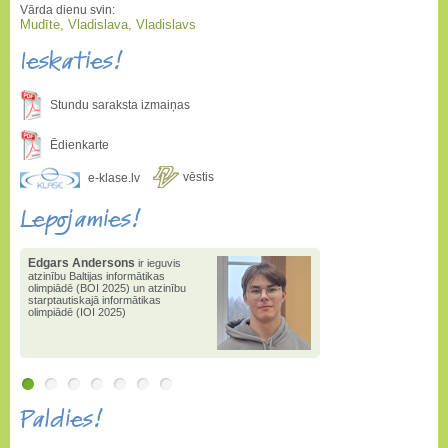
Vārda dienu svin:
Mudīte, Vladislava, Vladislavs
Ieskaties!
Stundu saraksta izmaiņas
Ēdienkarte
vēstis
e-klase.lv
Lepojamies!
Edgars Andersons
ir ieguvis
atzinību Baltijas informātikas
olimpiādē (BOI 2025) un atzinību
starptautiskajā informātikas
olimpiādē (IOI 2025)
Paldies!