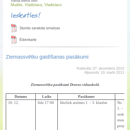
Vārda dienu svin:
Mudīte, Vladislava, Vladislavs
Ieskaties!
Stundu saraksta izmaiņas
Ēdienkarte
Ziemassvētku gaidīšanas pasākumi
Publicēts: 07. decembris 2010
Atjaunots: 10. marts 2013
Ziemassvētku pasākumi Druvas vidusskolā
Datums
Laiks
Pasākums
16. 12.
līdz 17:00
Jāizliek atzīmes 1. – 5. klasēm
No 16. 
1. – 5. 
saskaņo
stund
proje