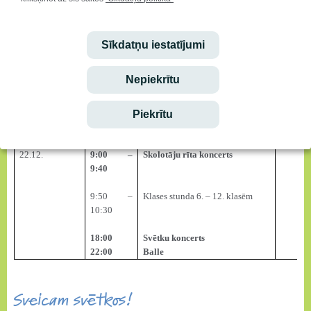
12:20
rezultātiem svētku zālē
Ģenerālmēģinājums 6. – 12.
klašu koncertam
Sīkdatņu iestatījumi
3.,4. un 5. klasēm muzikālais
4. kla
Nepiekrītu
klases vakars ar vecākiem
vakars
18:30
zālē
3. – 5. klašu pasākums svētku
Piekrītu
zālē
20:00
22.12.
9:00 –
Skolotāju rīta koncerts
9:40
9:50 –
Klases stunda 6. – 12. klasēm
10:30
18:00
Svētku koncerts
22:00
Balle
Sveicam svētkos!