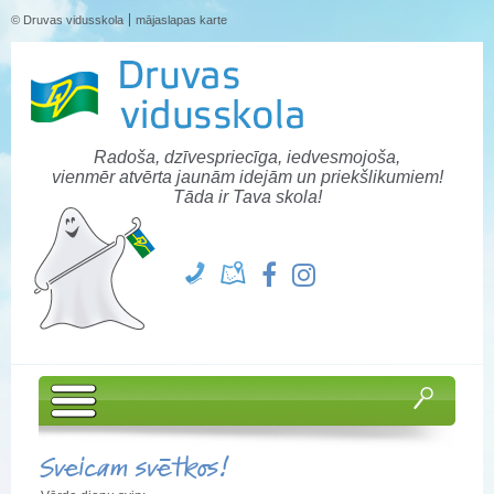
© Druvas vidusskola
mājaslapas karte
Radoša, dzīvespriecīga, iedvesmojoša,
vienmēr atvērta jaunām idejām un priekšlikumiem!
Tāda ir Tava skola!
Sveicam svētkos!