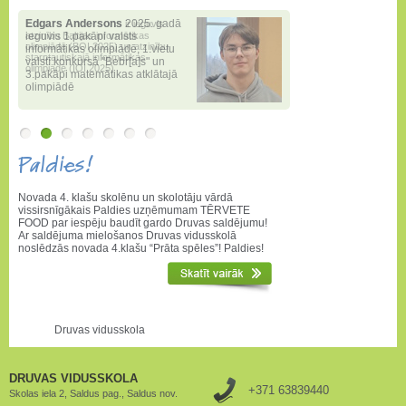
Edgars Andersons
2025. gadā
ieguvis 1.pakāpi valsts
informātikas olimpiādē
,
1.vietu
valstī konkursā "Bebr[a]s" un
3.pakāpi matemātikas atklātajā
olimpiādē
Paldies!
Novada 4. klašu skolēnu un skolotāju vārdā
vissirsnīgākais Paldies uzņēmumam TĒRVETE
FOOD par iespēju baudīt gardo Druvas saldējumu!
Ar saldējuma mielošanos Druvas vidusskolā
noslēdzās novada 4.klašu “Prāta spēles”! Paldies!
Druvas vidusskola
DRUVAS VIDUSSKOLA
+371 63839440
Skolas iela 2, Saldus pag., Saldus nov.