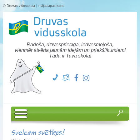
© Druvas vidusskola
mājaslapas karte
Radoša, dzīvespriecīga, iedvesmojoša,
vienmēr atvērta jaunām idejām un priekšlikumiem!
Tāda ir Tava skola!
Sveicam svētkos!