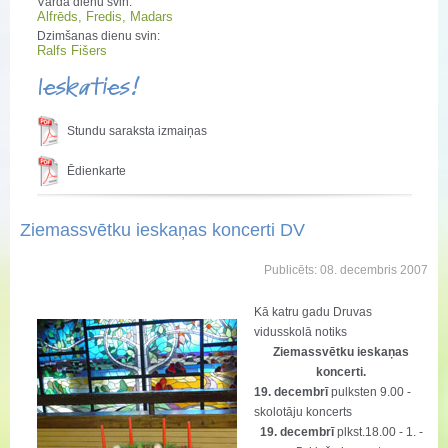
Vārda dienu svin:
Alfrēds, Fredis, Madars
Dzimšanas dienu svin:
Ralfs Fišers
Ieskaties!
Stundu saraksta izmaiņas
Ēdienkarte
Ziemassvētku ieskaņas koncerti DV
Publicēts: 08. decembris 2007
Kā katru gadu Druvas
vidusskolā notiks
Ziemassvētku ieskaņas
koncerti.
19. decembrī
pulksten 9.00 -
skolotāju koncerts
19. decembrī
plkst.18.00 - 1. -