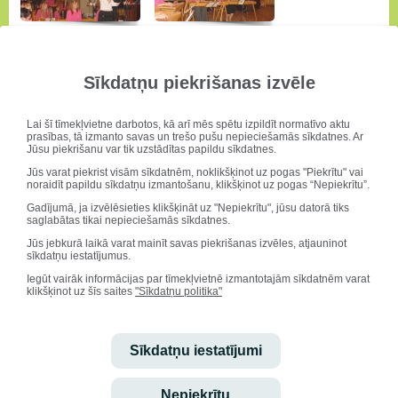
Sīkdatņu piekrišanas izvēle
Lai šī tīmekļvietne darbotos, kā arī mēs spētu izpildīt normatīvo aktu
prasības, tā izmanto savas un trešo pušu nepieciešamās sīkdatnes. Ar
Jūsu piekrišanu var tik uzstādītas papildu sīkdatnes.
Jūs varat piekrist visām sīkdatnēm, noklikšķinot uz pogas "Piekrītu" vai
noraidīt papildu sīkdatņu izmantošanu, klikšķinot uz pogas “Nepiekrītu”.
Gadījumā, ja izvēlēsieties klikšķināt uz "Nepiekrītu", jūsu datorā tiks
saglabātas tikai nepieciešamās sīkdatnes.
Jūs jebkurā laikā varat mainīt savas piekrišanas izvēles, atjauninot
sīkdatņu iestatījumus.
Iegūt vairāk informācijas par tīmekļvietnē izmantotajām sīkdatnēm varat
klikšķinot uz šīs saites
"Sīkdatņu politika"
Sīkdatņu iestatījumi
Nepiekrītu