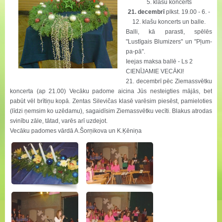
5. klašu koncerts
21. decembrī
plkst. 19.00 - 6. -
12. klašu koncerts un balle.
Balli, kā parasti, spēlēs
"Lustīgais Blumizers" un "Pļum-
pa-pā".
Ieejas maksa ballē - Ls 2
CIENĪJAMIE VECĀKI!
21. decembrī pēc Ziemassvētku
koncerta (ap 21.00) Vecāku padome aicina Jūs nesteigties mājās, bet
pabūt vēl brītiņu kopā. Zentas Silevičas klasē varēsim piesēst, pamieloties
(līdzi ņemsim ko uzēdamu), sagaidīsim Ziemassvētku vecīti. Blakus atrodas
svinību zāle, tātad, varēs arī uzdejot.
Vecāku padomes vārdā A.Šorņikova un K.Ķēniņa