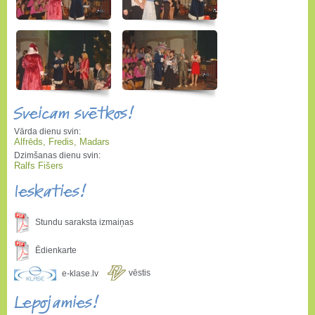
Sveicam svētkos!
Vārda dienu svin:
Alfrēds, Fredis, Madars
Dzimšanas dienu svin:
Ralfs Fišers
Ieskaties!
Stundu saraksta izmaiņas
Ēdienkarte
vēstis
e-klase.lv
Lepojamies!