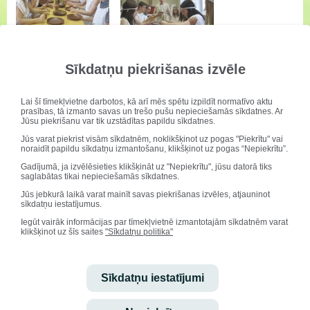
Sīkdatņu piekrišanas izvēle
Lai šī tīmekļvietne darbotos, kā arī mēs spētu izpildīt normatīvo aktu
prasības, tā izmanto savas un trešo pušu nepieciešamās sīkdatnes. Ar
Jūsu piekrišanu var tik uzstādītas papildu sīkdatnes.
Jūs varat piekrist visām sīkdatnēm, noklikšķinot uz pogas "Piekrītu" vai
noraidīt papildu sīkdatņu izmantošanu, klikšķinot uz pogas “Nepiekrītu”.
Gadījumā, ja izvēlēsieties klikšķināt uz "Nepiekrītu", jūsu datorā tiks
saglabātas tikai nepieciešamās sīkdatnes.
Jūs jebkurā laikā varat mainīt savas piekrišanas izvēles, atjauninot
sīkdatņu iestatījumus.
Iegūt vairāk informācijas par tīmekļvietnē izmantotajām sīkdatnēm varat
klikšķinot uz šīs saites
"Sīkdatņu politika"
Sīkdatņu iestatījumi