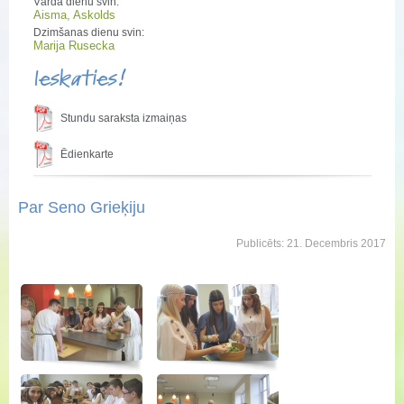
Vārda dienu svin:
Aisma, Askolds
Dzimšanas dienu svin:
Marija Rusecka
Ieskaties!
Stundu saraksta izmaiņas
Ēdienkarte
Par Seno Grieķiju
Publicēts: 21. Decembris 2017