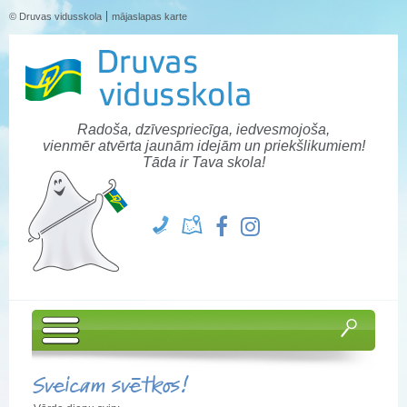
© Druvas vidusskola
mājaslapas karte
Radoša, dzīvespriecīga, iedvesmojoša,
vienmēr atvērta jaunām idejām un priekšlikumiem!
Tāda ir Tava skola!
Sveicam svētkos!