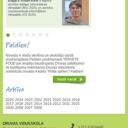
Edgars Andersons
ir ieguvis
atzinību Baltijas informātikas
olimpiādē (BOI 2025) un atzinību
starptautiskajā informātikas
olimpiādē (IOI 2025)
Paldies!
Novada 4. klašu skolēnu un skolotāju vārdā
vissirsnīgākais Paldies uzņēmumam TĒRVETE
FOOD par iespēju baudīt gardo Druvas saldējumu!
Ar saldējuma mielošanos Druvas vidusskolā
noslēdzās novada 4.klašu “Prāta spēles”! Paldies!
Arhīvs
2025
2024
2023
2022
2021
2020
2019
2018
2017
2016
2015
2014
2013
2012
2011
2010
2009
2008
2007
2006
DRUVAS VIDUSSKOLA
+371 63839440