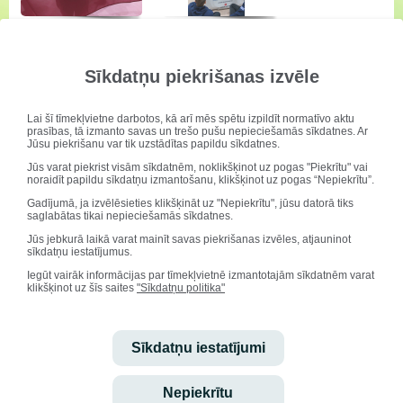
Sīkdatņu piekrišanas izvēle
Lai šī tīmekļvietne darbotos, kā arī mēs spētu izpildīt normatīvo aktu
prasības, tā izmanto savas un trešo pušu nepieciešamās sīkdatnes. Ar
Jūsu piekrišanu var tik uzstādītas papildu sīkdatnes.
Jūs varat piekrist visām sīkdatnēm, noklikšķinot uz pogas "Piekrītu" vai
noraidīt papildu sīkdatņu izmantošanu, klikšķinot uz pogas “Nepiekrītu”.
Gadījumā, ja izvēlēsieties klikšķināt uz "Nepiekrītu", jūsu datorā tiks
saglabātas tikai nepieciešamās sīkdatnes.
Jūs jebkurā laikā varat mainīt savas piekrišanas izvēles, atjauninot
sīkdatņu iestatījumus.
Iegūt vairāk informācijas par tīmekļvietnē izmantotajām sīkdatnēm varat
klikšķinot uz šīs saites
"Sīkdatņu politika"
Sīkdatņu iestatījumi
Nepiekrītu