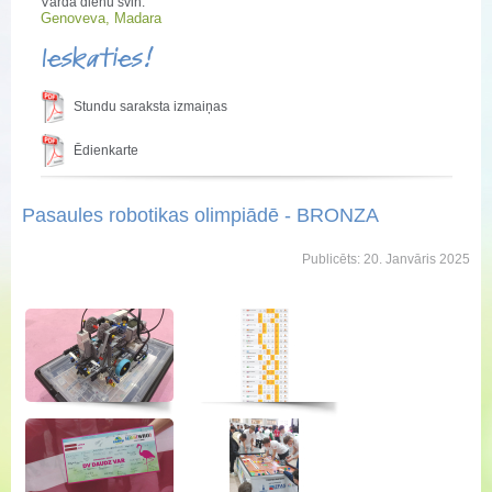
Vārda dienu svin:
Genoveva, Madara
Ieskaties!
Stundu saraksta izmaiņas
Ēdienkarte
Pasaules robotikas olimpiādē - BRONZA
Publicēts: 20. Janvāris 2025