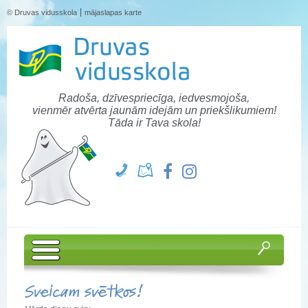
© Druvas vidusskola
mājaslapas karte
Radoša, dzīvespriecīga, iedvesmojoša,
vienmēr atvērta jaunām idejām un priekšlikumiem!
Tāda ir Tava skola!
Sveicam svētkos!