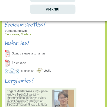
Piekrītu
Sveicam svētkos!
Vārda dienu svin:
Genoveva, Madara
Ieskaties!
Stundu saraksta izmaiņas
Ēdienkarte
vēstis
e-klase.lv
Lepojamies!
Edgars Andersons
2025. gadā
ieguvis 1.pakāpi valsts
informātikas olimpiādē
,
1.vietu
valstī konkursā "Bebr[a]s" un
3.pakāpi matemātikas atklātajā