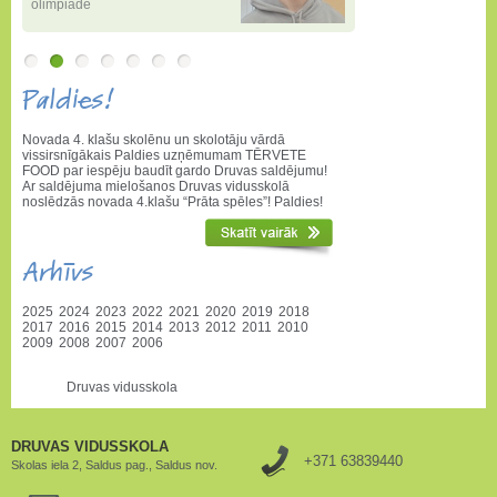
olimpiādē
Paldies!
Novada 4. klašu skolēnu un skolotāju vārdā
vissirsnīgākais Paldies uzņēmumam TĒRVETE
FOOD par iespēju baudīt gardo Druvas saldējumu!
Ar saldējuma mielošanos Druvas vidusskolā
noslēdzās novada 4.klašu “Prāta spēles”! Paldies!
Arhīvs
2025
2024
2023
2022
2021
2020
2019
2018
2017
2016
2015
2014
2013
2012
2011
2010
2009
2008
2007
2006
Druvas vidusskola
DRUVAS VIDUSSKOLA
+371 63839440
Skolas iela 2, Saldus pag., Saldus nov.