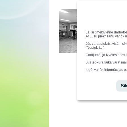
Lai šī tīmekļvietne darboto
Ar Jūsu piekrišanu var tik 
Jūs varat piekrist visām sī
“Nepiekrītu”.
Gadījumā, ja izvēlēsieties 
Jūs jebkurā laikā varat mai
Iegūt vairāk informācijas p
Sīk