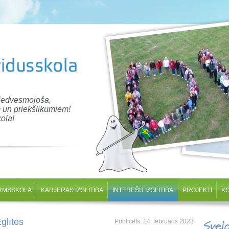
 iedvesmojoša,
 un priekšlikumiem!
ola!
RMSSKOLA
KARJERAS IZGLĪTĪBA
INTEREŠU IZGLĪTĪBA
PROJEKTI
K
glītes
Publicēts: 14. februāris 2023
Svei