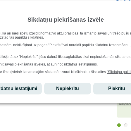
Vārda di
4. februārī mūsu skolas absolvente un Latvijas mūzikas akadēmijas
Alfrēds,
studente Uva Eglīte novadīja klasikas nodarbības JDK "Puzurs" un
Dzimšana
Sīkdatņu piekrišanas izvēle
palīdzēja skates deju precizēšanā.
Ralfs Fi
Lepojamies par saviem absolventiem un novērtējam viņu devumu
Iesk
sava kolektīva izaugsmē!
s, kā arī mēs spētu izpildīt normatīvo aktu prasības, tā izmanto savas un trešo puš
uzstādītas papildu sīkdatnes.
Stu
kdatnēm, noklikšķinot uz pogas "Piekrītu" vai noraidīt papildu sīkdatņu izmantošanu,
Ēdi
klikšķināt uz "Nepiekrītu", jūsu datorā tiks saglabātas tikai nepieciešamās sīkdatnes
nīt savas piekrišanas izvēles, atjauninot sīkdatņu iestatījumus.
ar tīmekļvietnē izmantotajām sīkdatnēm varat klikšķinot uz šīs saites
"Sīkdatņu politi
Lepo
datņu iestatījumi
Nepiekrītu
Piekrītu
Edgars
atzinību
olimpiād
starptau
olimpiād