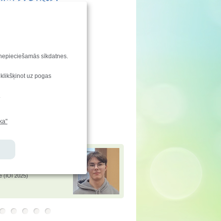
enu svin:
 Fredis, Madars
s dienu svin:
šers
aties!
u nepieciešamās sīkdatnes.
ndu saraksta izmaiņas
 klikšķinot uz pogas
enkarte
.
vēstis
e-klase.lv
ka"
jamies!
 Andersons
ir ieguvis
 Baltijas informātikas
ē (BOI 2025) un atzinību
tiskajā informātikas
ē (IOI 2025)