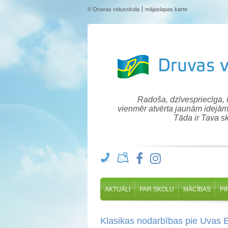
© Druvas vidusskola
mājaslapas karte
Radoša, dzīvespriecīga,
vienmēr atvērta jaunām idejām
Tāda ir Tava sk
AKTUĀLI
PAR SKOLU
MĀCĪBAS
PI
Klasikas nodarbības pie Uvas E