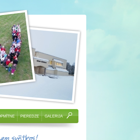
OPMĪTNE
PIEREDZE
GALERIJA
cam svētkos!