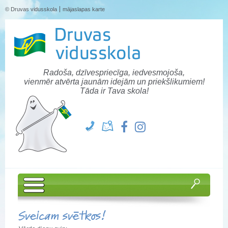
© Druvas vidusskola
mājaslapas karte
Radoša, dzīvespriecīga, iedvesmojoša,
vienmēr atvērta jaunām idejām un priekšlikumiem!
Tāda ir Tava skola!
Sveicam svētkos!