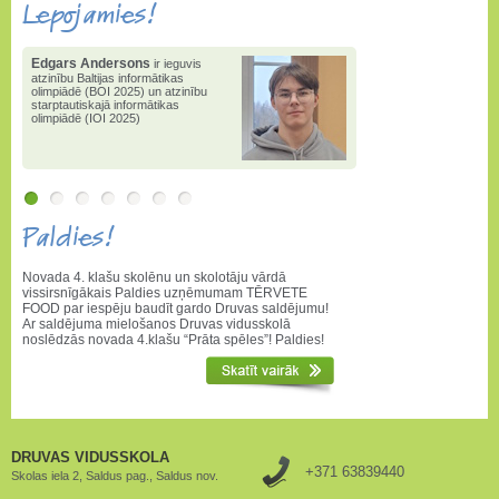
Lepojamies!
Edgars Andersons
ir ieguvis
atzinību Baltijas informātikas
olimpiādē (BOI 2025) un atzinību
starptautiskajā informātikas
olimpiādē (IOI 2025)
Paldies!
Novada 4. klašu skolēnu un skolotāju vārdā
vissirsnīgākais Paldies uzņēmumam TĒRVETE
FOOD par iespēju baudīt gardo Druvas saldējumu!
Ar saldējuma mielošanos Druvas vidusskolā
noslēdzās novada 4.klašu “Prāta spēles”! Paldies!
DRUVAS VIDUSSKOLA
+371 63839440
Skolas iela 2, Saldus pag., Saldus nov.