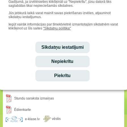
TDA Ogre, JDK Ūsiņš, TDK
Gadījumā, ja izvēlēsieties klikšķināt uz "Nepiekrītu", jūsu datorā tiks
saglabātas tikai nepieciešamās sīkdatnes.
Dzīpars, TDA Jandāls, DA
Pērle un VPDK Raksti.
Jūs jebkurā laikā varat mainīt savas piekrišanas izvēles, atjauninot
sīkdatņu iestatījumus.
Koncerta video var noskatīties:
https://m.youtube.com/watch?fbclid=IwAR1Jwr_qp3ZG9ULEAacc4d4Ctgs-
Iegūt vairāk informācijas par tīmekļvietnē izmantotajām sīkdatnēm varat
klikšķinot uz šīs saites
"Sīkdatņu politika"
PyrI5wMzAPnAy-
vJUlmr20V9uwgVpAA&v=WptOoKVoMMI&feature=youtu.be
Sīkdatņu iestatījumi
Sveicam svētkos!
Nepiekrītu
Vārda dienu svin:
Alfrēds, Fredis, Madars
Dzimšanas dienu svin:
Piekrītu
Ralfs Fišers
Ieskaties!
Stundu saraksta izmaiņas
Ēdienkarte
vēstis
e-klase.lv