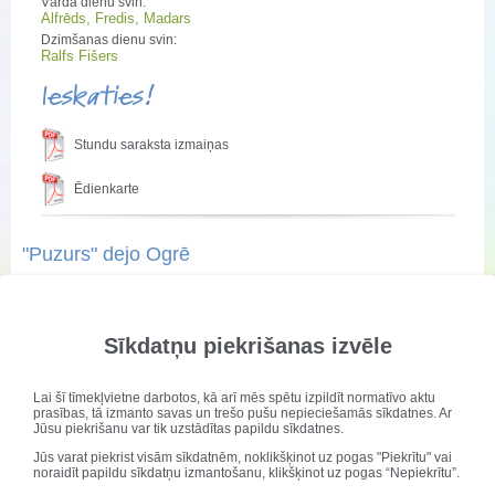
Vārda dienu svin:
Alfrēds, Fredis, Madars
Dzimšanas dienu svin:
Ralfs Fišers
Ieskaties!
Stundu saraksta izmaiņas
Ēdienkarte
"Puzurs" dejo Ogrē
Publicēts: 14. februāris 2023
Sīkdatņu piekrišanas izvēle
Šī gada sezona JDK
"Puzurs"paiet daudzos
koncertos. Lepojamies, ka
Lai šī tīmekļvietne darbotos, kā arī mēs spētu izpildīt normatīvo aktu
11.februārī kolektīvam bija
prasības, tā izmanto savas un trešo pušu nepieciešamās sīkdatnes. Ar
Jūsu piekrišanu var tik uzstādītas papildu sīkdatnes.
iespēja dejot Ogres kultūras
namā koncertā "Mēs
Jūs varat piekrist visām sīkdatnēm, noklikšķinot uz pogas "Piekrītu" vai
noraidīt papildu sīkdatņu izmantošanu, klikšķinot uz pogas “Nepiekrītu”.
ciemiņus gaidīdami" kopā ar