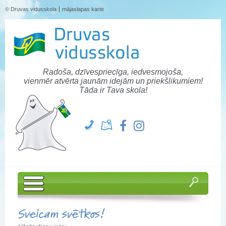
© Druvas vidusskola
mājaslapas karte
Radoša, dzīvespriecīga, iedvesmojoša,
vienmēr atvērta jaunām idejām un priekšlikumiem!
Tāda ir Tava skola!
Sveicam svētkos!