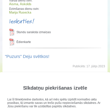
Vārda dienu svin:
Aisma, Askolds
Dzimšanas dienu svin:
Marija Rusecka
Ieskaties!
Stundu saraksta izmaiņas
Ēdienkarte
"Puzurs" Deju svētkos!
Publicēts: 17. jūlijs 2023
JDK "Puzurs" bija vieni no 17
000 dejotāju Daugavas
stadionā.
Sīkdatņu piekrišanas izvēle
Lai šī tīmekļvietne darbotos, kā arī mēs spētu izpildīt normatīvo aktu
prasības, tā izmanto savas un trešo pušu nepieciešamās sīkdatnes. Ar
Jūsu piekrišanu var tik uzstādītas papildu sīkdatnes.