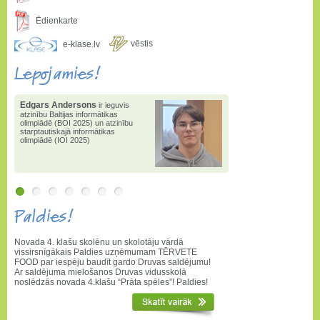
Ēdienkarte
vēstis
e-klase.lv
Lepojamies!
Edgars Andersons
ir ieguvis
atzinību Baltijas informātikas
olimpiādē (BOI 2025) un atzinību
starptautiskajā informātikas
olimpiādē (IOI 2025)
Paldies!
Novada 4. klašu skolēnu un skolotāju vārdā
vissirsnīgākais Paldies uzņēmumam TĒRVETE
FOOD par iespēju baudīt gardo Druvas saldējumu!
Ar saldējuma mielošanos Druvas vidusskolā
noslēdzās novada 4.klašu “Prāta spēles”! Paldies!