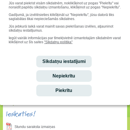
Jūs varat piekrist visām sīkdatnēm, noklikšķinot uz pogas "Piekrītu" vai
noraidīt papildu sīkdatņu izmantošanu, klikšķinot uz pogas “Nepiekrītu”.
Gadījumā, ja izvēlēsieties klikšķināt uz "Nepiekrītu", jūsu datorā tiks
saglabātas tikai nepieciešamās sīkdatnes.
Jūs jebkurā laikā varat mainīt savas piekrišanas izvēles, atjauninot
sīkdatņu iestatījumus.
Iegūt vairāk informācijas par tīmekļvietnē izmantotajām sīkdatnēm varat
klikšķinot uz šīs saites
"Sīkdatņu politika"
Sīkdatņu iestatījumi
Nepiekrītu
Sveicam svētkos!
Vārda dienu svin:
Piekrītu
Aisma, Askolds
Dzimšanas dienu svin:
Marija Rusecka
Ieskaties!
Stundu saraksta izmaiņas