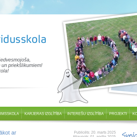
 iedvesmojoša,
 un priekšlikumiem!
ola!
RMSSKOLA
KARJERAS IZGLĪTĪBA
INTEREŠU IZGLĪTĪBA
PROJEKTI
K
ākot ar
Publicēts: 20. marts 2025
Svei
Atjaunots: 01. aprīlis 2025