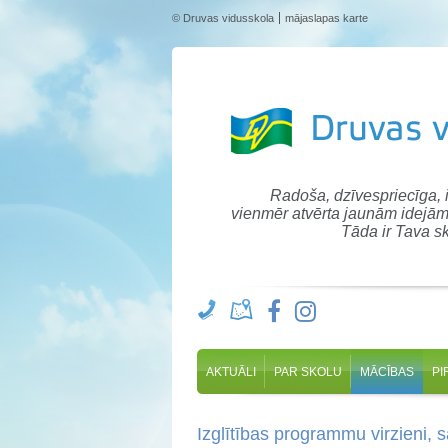
© Druvas vidusskola
mājaslapas karte
Radoša, dzīvespriecīga,
vienmēr atvērta jaunām idejām
Tāda ir Tava sk
AKTUĀLI
PAR SKOLU
MĀCĪBAS
PI
Izglītības programmu virzieni, s