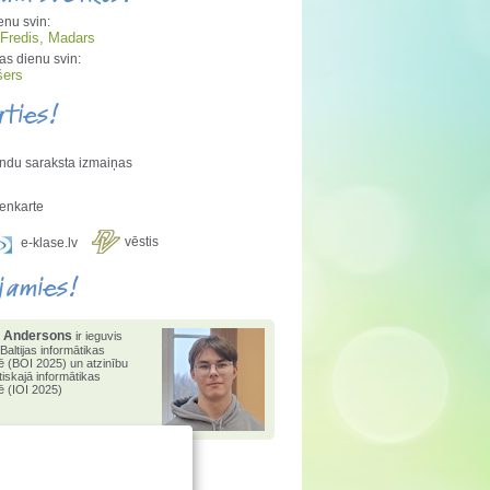
enu svin:
 Fredis, Madars
s dienu svin:
šers
aties!
ndu saraksta izmaiņas
enkarte
vēstis
e-klase.lv
jamies!
 Andersons
 Andersons
2025. gadā
ir ieguvis
 Baltijas informātikas
 1.pakāpi valsts
ē (BOI 2025) un atzinību
tikas olimpiādē
,
1.vietu
tiskajā informātikas
konkursā "Bebr[a]s" un
ē (IOI 2025)
i matemātikas atklātajā
ādē