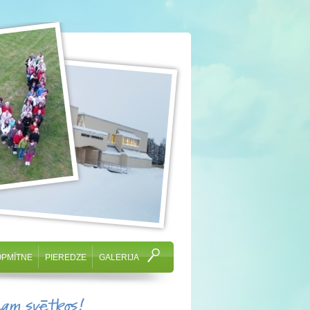
OPMĪTNE
PIEREDZE
GALERIJA
cam svētkos!