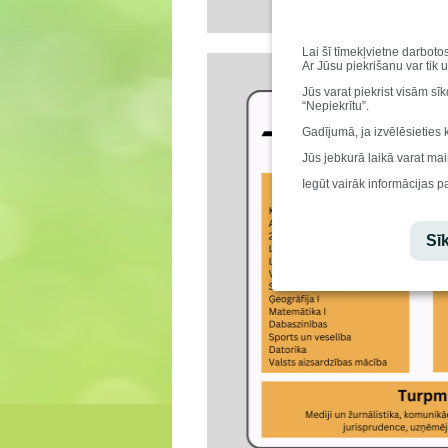
Lai šī tīmekļvietne darboto
Ar Jūsu piekrišanu var tik 
Jūs varat piekrist visām sī
“Nepiekrītu”.
Gadījumā, ja izvēlēsieties 
Jūs jebkurā laikā varat mai
Iegūt vairāk informācijas p
Sīk