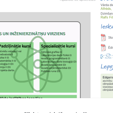
Vārda di
Alfrēds,
Dzimšana
Ralfs Fi
Iesk
Stu
Ēdi
Lepo
Edgars
Edgars
atzinību
ieguvis
olimpiād
informā
starptau
valstī 
olimpiād
3.pakāp
olimpi