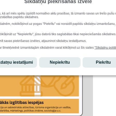
Sīkdatņu piekrišanas izvēle
Pald
Novada 4
s, kā arī mēs spētu izpildīt normatīvo aktu prasības, tā izmanto savas un trešo puš
vissirs
uzstādītas papildu sīkdatnes.
par iesp
kdatnēm, noklikšķinot uz pogas "Piekrītu" vai noraidīt papildu sīkdatņu izmantošanu,
saldējum
novada 4
klikšķināt uz "Nepiekrītu", jūsu datorā tiks saglabātas tikai nepieciešamās sīkdatnes
nīt savas piekrišanas izvēles, atjauninot sīkdatņu iestatījumus.
ar tīmekļvietnē izmantotajām sīkdatnēm varat klikšķinot uz šīs saites
"Sīkdatņu politi
datņu iestatījumi
Nepiekrītu
Piekrītu