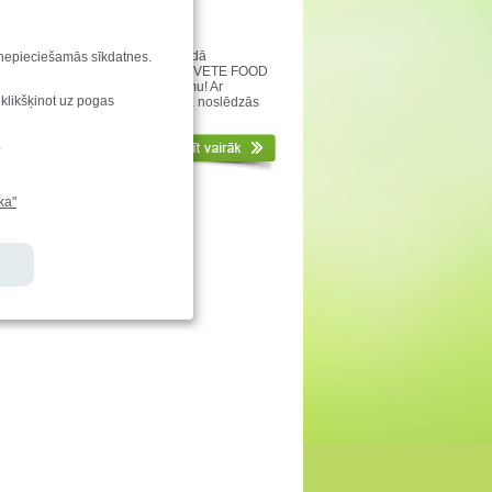
ies!
. klašu skolēnu un skolotāju vārdā
u nepieciešamās sīkdatnes.
nīgākais Paldies uzņēmumam TĒRVETE FOOD
ēju baudīt gardo Druvas saldējumu! Ar
 klikšķinot uz pogas
a mielošanos Druvas vidusskolā noslēdzās
.klašu “Prāta spēles”! Paldies!
.
ka"