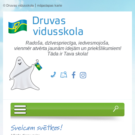
© Druvas vidusskola
mājaslapas karte
Radoša, dzīvespriecīga, iedvesmojoša,
vienmēr atvērta jaunām idejām un priekšlikumiem!
Tāda ir Tava skola!
Sveicam svētkos!