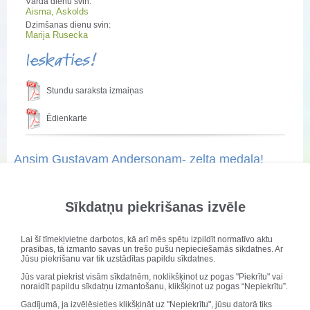
Vārda dienu svin:
Aisma, Askolds
Dzimšanas dienu svin:
Marija Rusecka
Ieskaties!
Stundu saraksta izmaiņas
Ēdienkarte
Ansim Gustavam Andersonam- zelta medaļa!
Publicēts: 07. marts 2023
Atjaunots: 07. marts 2023
Sīkdatņu piekrišanas izvēle
Informātikas
Lai šī tīmekļvietne darbotos, kā arī mēs spētu izpildīt normatīvo aktu
(programmēšanas)
prasības, tā izmanto savas un trešo pušu nepieciešamās sīkdatnes. Ar
valsts 36.olimpiādes
Jūsu piekrišanu var tik uzstādītas papildu sīkdatnes.
valsts kārtā vecākajā
Jūs varat piekrist visām sīkdatnēm, noklikšķinot uz pogas "Piekrītu" vai
grupā
zelta medaļa
noraidīt papildu sīkdatņu izmantošanu, klikšķinot uz pogas “Nepiekrītu”.
Ansim Gustavam
Gadījumā, ja izvēlēsieties klikšķināt uz "Nepiekrītu", jūsu datorā tiks
Andersonam!