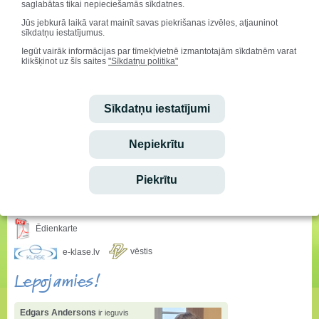
saglabātas tikai nepieciešamās sīkdatnes.
Lepojamies ar Anša
Jūs jebkurā laikā varat mainīt savas piekrišanas izvēles, atjauninot
sasniegumiem un
sīkdatņu iestatījumus.
mērķtiecību!
Iegūt vairāk informācijas par tīmekļvietnē izmantotajām sīkdatnēm varat
Paldies skolotājiem-
Normundam Svētiņam un Raivim Ieviņam
- par
klikšķinot uz šīs saites
"Sīkdatņu politika"
atbalstu ceļā uz olimpiādes virsotnēm!
Sveicam svētkos!
Sīkdatņu iestatījumi
Vārda dienu svin:
Aisma, Askolds
Dzimšanas dienu svin:
Marija Rusecka
Nepiekrītu
Ieskaties!
Piekrītu
Stundu saraksta izmaiņas
Ēdienkarte
vēstis
e-klase.lv
Lepojamies!
Edgars Andersons
ir ieguvis