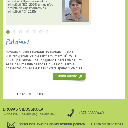
atzinību Baltijas informātikas
olimpiādē (BOI 2025) un atzinību
starptautiskajā informātikas
olimpiādē (IOI 2025)
Paldies!
Novada 4. klašu skolēnu un skolotāju vārdā
vissirsnīgākais Paldies uzņēmumam TĒRVETE
FOOD par iespēju baudīt gardo Druvas saldējumu!
Ar saldējuma mielošanos Druvas vidusskolā
noslēdzās novada 4.klašu “Prāta spēles”! Paldies!
Druvas vidusskola
DRUVAS VIDUSSKOLA
+371 63839440
Skolas iela 2, Saldus pag., Saldus nov.
normunds.svetins@saldus.lv
Sīkdatņu politika
Pārvaldīt sīkdatnes