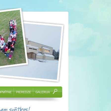
OPMĪTNE
PIEREDZE
GALERIJA
cam svētkos!