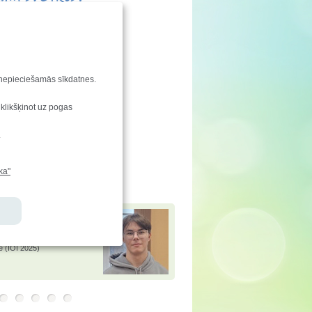
enu svin:
Askolds
s dienu svin:
Rusecka
aties!
u nepieciešamās sīkdatnes.
ndu saraksta izmaiņas
 klikšķinot uz pogas
enkarte
.
vēstis
e-klase.lv
ka"
jamies!
 Andersons
ir ieguvis
 Baltijas informātikas
ē (BOI 2025) un atzinību
tiskajā informātikas
ē (IOI 2025)