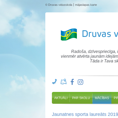
© Druvas vidusskola
mājaslapas karte
Radoša, dzīvespriecīga,
vienmēr atvērta jaunām idejām
Tāda ir Tava sk
AKTUĀLI
PAR SKOLU
MĀCĪBAS
PI
Jaunatnes sporta laureāts 201