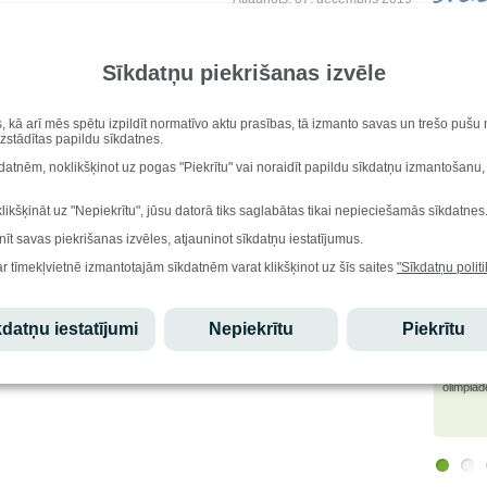
Vārda di
Aisma, 
 kopā ar 11.klases skolnieci Elzu Ķuzi un viņas ģimeni,
Dzimšana
tnes sporta laureāta 2019 balvu par izciliem sasniegumiem
Sīkdatņu piekrišanas izvēle
Marija 
re Inguna Čākure).
Iesk
as orientēšanās jauniešu izlases dalībniece, Eiropas jauniešu
s, kā arī mēs spētu izpildīt normatīvo aktu prasības, tā izmanto savas un trešo puš
draba godalgas ieguvēja.
uzstādītas papildu sīkdatnes.
n novēlam panākumus arī turpmāk!
Stu
kdatnēm, noklikšķinot uz pogas "Piekrītu" vai noraidīt papildu sīkdatņu izmantošanu,
 Orientēšanās Federācija
Ēdi
klikšķināt uz "Nepiekrītu", jūsu datorā tiks saglabātas tikai nepieciešamās sīkdatnes
nīt savas piekrišanas izvēles, atjauninot sīkdatņu iestatījumus.
ar tīmekļvietnē izmantotajām sīkdatnēm varat klikšķinot uz šīs saites
"Sīkdatņu politi
Lepo
datņu iestatījumi
Nepiekrītu
Piekrītu
Edgars
atzinību
olimpiād
starptau
olimpiād