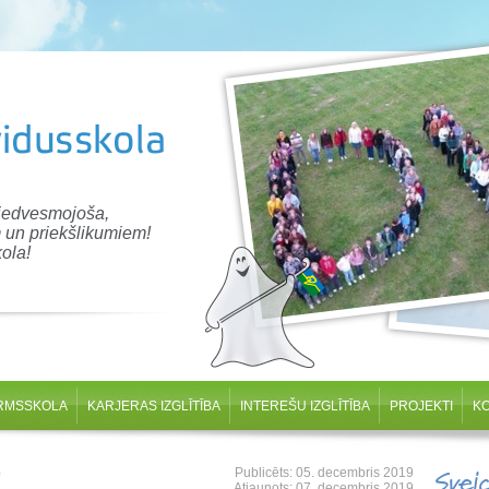
 iedvesmojoša,
 un priekšlikumiem!
ola!
RMSSKOLA
KARJERAS IZGLĪTĪBA
INTEREŠU IZGLĪTĪBA
PROJEKTI
K
9
Publicēts: 05. decembris 2019
Svei
Atjaunots: 07. decembris 2019