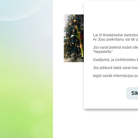
Priecājamies
saņemot Jauna
sportā (trene
Elza ir Latvij
Lai šī tīmekļvietne darboto
čempionāta su
Ar Jūsu piekrišanu var tik 
Lepojamies u
Jūs varat piekrist visām sī
Foto:
Latvijas
“Nepiekrītu”.
Gadījumā, ja izvēlēsieties 
Jūs jebkurā laikā varat mai
Iegūt vairāk informācijas p
Sīk