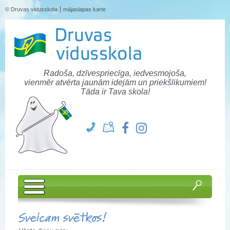
© Druvas vidusskola
mājaslapas karte
Radoša, dzīvespriecīga, iedvesmojoša,
vienmēr atvērta jaunām idejām un priekšlikumiem!
Tāda ir Tava skola!
Sveicam svētkos!