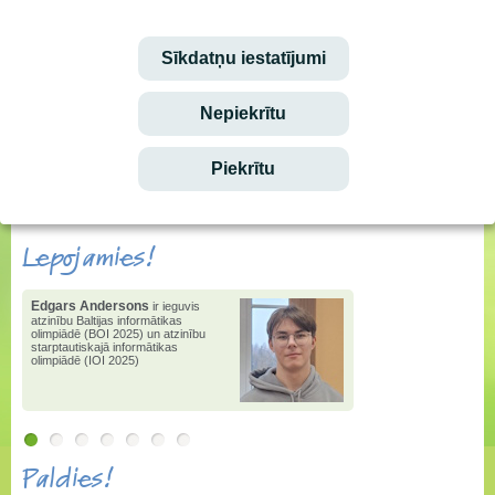
Vārda dienu svin:
Audris, Brencis, Inuta
Sīkdatņu iestatījumi
Ieskaties!
Nepiekrītu
Stundu saraksta izmaiņas
Piekrītu
Ēdienkarte
vēstis
e-klase.lv
Lepojamies!
Edgars Andersons
ir ieguvis
atzinību Baltijas informātikas
olimpiādē (BOI 2025) un atzinību
starptautiskajā informātikas
olimpiādē (IOI 2025)
Paldies!