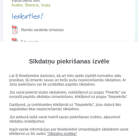
Vārda dienu svin:
Audris, Brencis, Inuta
Ieskaties!
Stundu saraksta izmaiņas
Ēdienkarte
Sasniegumi bioloģijas olimpiādē
Sīkdatņu piekrišanas izvēle
Publicēts: 10. decembris 2019
Lai šī tīmekļvietne darbotos, kā arī mēs spētu izpildīt normatīvo aktu
prasības, tā izmanto savas un trešo pušu nepieciešamās sīkdatnes. Ar
Jūsu piekrišanu var tik uzstādītas papildu sīkdatnes.
Valsts 42.olimpiādes
2.posmā
1.vieta Emīlam
Jūs varat piekrist visām sīkdatnēm, noklikšķinot uz pogas "Piekrītu" vai
noraidīt papildu sīkdatņu izmantošanu, klikšķinot uz pogas “Nepiekrītu”.
Bentam, 3.vieta Ievai
Gajevskai
(skolotāja Ina
Gadījumā, ja izvēlēsieties klikšķināt uz "Nepiekrītu", jūsu datorā tiks
saglabātas tikai nepieciešamās sīkdatnes.
Rudzutaka). Dalībnieki-
Betija Grinberga, Laura
Jūs jebkurā laikā varat mainīt savas piekrišanas izvēles, atjauninot
sīkdatņu iestatījumus.
Ceļapītere, Paula Strautmane, Alise, Bērziņa, Raivis Liepa, Jānis Zaķis.
Apsveicam ar sasniegumiem!
Iegūt vairāk informācijas par tīmekļvietnē izmantotajām sīkdatnēm varat
klikšķinot uz šīs saites
"Sīkdatņu politika"
Sveicam svētkos!