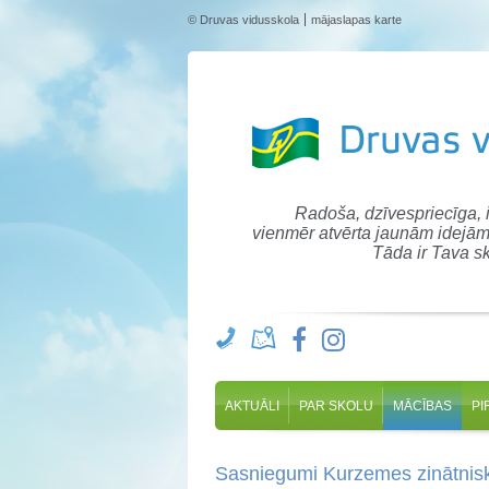
© Druvas vidusskola
mājaslapas karte
Radoša, dzīvespriecīga,
vienmēr atvērta jaunām idejām
Tāda ir Tava sk
AKTUĀLI
PAR SKOLU
MĀCĪBAS
PI
Sasniegumi Kurzemes zinātnisk