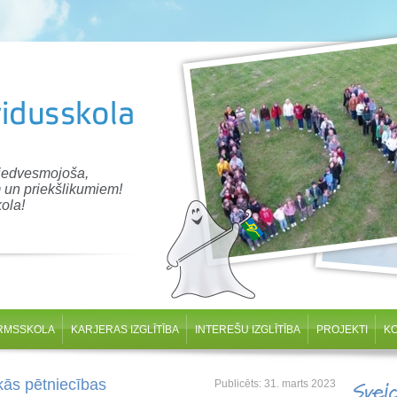
 iedvesmojoša,
 un priekšlikumiem!
ola!
RMSSKOLA
KARJERAS IZGLĪTĪBA
INTEREŠU IZGLĪTĪBA
PROJEKTI
K
ās pētniecības
Publicēts: 31. marts 2023
Svei