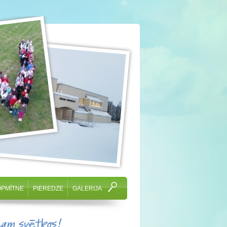
OPMĪTNE
PIEREDZE
GALERIJA
cam svētkos!