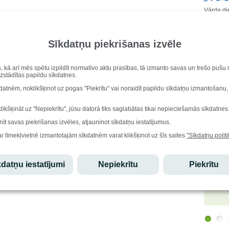
Vārda di
Alfrēds,
Kurzemes reģiona 14. zinātniskās pētniecības darbu konferencē
Dzimšana
1.pakāpe Rebekai Kiršteinai
(skolotāja Maija Pūne),
2.pakāpe
Ralfs Fi
Sīkdatņu piekrišanas izvēle
Alisei Alutei
(skolotāja Antra Dukāne),
2.pakāpe Elizabetei
Iesk
Apriķei
(skolotāja Maija Pūne).
Apsveicam ar panākumiem un novēlam veiksmi valsts
s, kā arī mēs spētu izpildīt normatīvo aktu prasības, tā izmanto savas un trešo puš
uzstādītas papildu sīkdatnes.
zinātniskajā konferencē!
Stu
kdatnēm, noklikšķinot uz pogas "Piekrītu" vai noraidīt papildu sīkdatņu izmantošanu,
Ēdi
klikšķināt uz "Nepiekrītu", jūsu datorā tiks saglabātas tikai nepieciešamās sīkdatnes
nīt savas piekrišanas izvēles, atjauninot sīkdatņu iestatījumus.
Lepo
ar tīmekļvietnē izmantotajām sīkdatnēm varat klikšķinot uz šīs saites
"Sīkdatņu politi
Edgars
datņu iestatījumi
Nepiekrītu
Piekrītu
atzinību
olimpiād
starptau
olimpiād