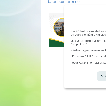
darbu konferencē
Lai šī tīmekļvietne darboto
Ar Jūsu piekrišanu var tik 
Jūs varat piekrist visām sī
“Nepiekrītu”.
Gadījumā, ja izvēlēsieties 
Jūs jebkurā laikā varat mai
Iegūt vairāk informācijas p
Sīk