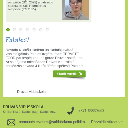
olimpiādē (BOI 2025) un atzinību
starptautiskajā informātikas
olimpiādē (IOI 2025)
Paldies!
Novada 4. klašu skolēnu un skolotāju vārdā
vissirsnīgākais Paldies uzņēmumam TĒRVETE
FOOD par iespēju baudīt gardo Druvas saldējumu!
Ar saldējuma mielošanos Druvas vidusskolā
noslēdzās novada 4.klašu “Prāta spēles”! Paldies!
Druvas vidusskola
DRUVAS VIDUSSKOLA
+371 63839440
Skolas iela 2, Saldus pag., Saldus nov.
normunds.svetins@saldus.lv
Sīkdatņu politika
Pārvaldīt sīkdatnes