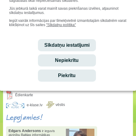
saglabātas tikai nepieciešamās sīkdatnes.
Z.Zeps).
Rudens krosa stafetēs
:
Jūs jebkurā laikā varat mainīt savas piekrišanas izvēles, atjauninot
sīkdatņu iestatījumus.
Anabellai Beķerei, Petrai Krausai, Markusam Gurskim, Jēkabam
Mālniekam
2.vieta
(skolotāja I.Grinberga un S.Mālniece)
Iegūt vairāk informācijas par tīmekļvietnē izmantotajām sīkdatnēm varat
klikšķinot uz šīs saites
"Sīkdatņu politika"
Gustavam Skadmanim, Markusam Harunam, Oskaram Krastam, Emīlam
Krastam
2. vieta.
Prieks par sportisko garu!
Sveicam svētkos!
Sīkdatņu iestatījumi
Vārda dienu svin:
Mudīte, Vladislava, Vladislavs
Nepiekrītu
Ieskaties!
Piekrītu
Stundu saraksta izmaiņas
Ēdienkarte
vēstis
e-klase.lv
Lepojamies!
Edgars Andersons
ir ieguvis
atzinību Baltijas informātikas