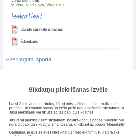
Vārda dienu svin:
Mudīte, Vladislava, Vladislavs
Ieskaties!
Stundu saraksta izmaiņas
Ēdienkarte
Sasniegumi sportā
Publicēts: 08. oktobris 2021
Atjaunots: 14. oktobris 2021
Sīkdatņu piekrišanas izvēle
Saldus novada skolu
sacensībās
florbolā
vidusskolas puišu
Lai šī tīmekļvietne darbotos, kā arī mēs spētu izpildīt normatīvo aktu
komandai- Marks Mežiņš,
prasības, tā izmanto savas un trešo pušu nepieciešamās sīkdatnes. Ar
Jūsu piekrišanu var tik uzstādītas papildu sīkdatnes.
Voldemārs Ronis, Rainers
Apinis, Nils Mednis, Kurts
Jūs varat piekrist visām sīkdatnēm, noklikšķinot uz pogas "Piekrītu" vai
noraidīt papildu sīkdatņu izmantošanu, klikšķinot uz pogas “Nepiekrītu”.
Štengels, Ivo
Osis-
1.vieta
(skolotājs
Gadījumā, ja izvēlēsieties klikšķināt uz "Nepiekrītu", jūsu datorā tiks