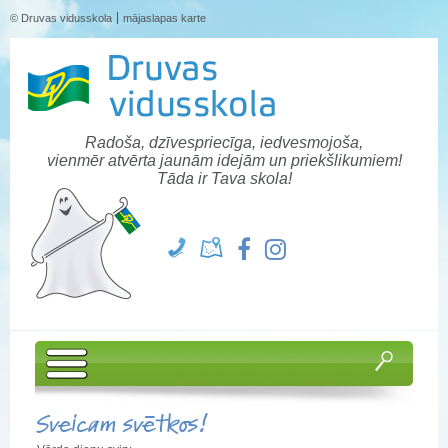
© Druvas vidusskola
mājaslapas karte
Radoša, dzīvespriecīga, iedvesmojoša,
vienmēr atvērta jaunām idejām un priekšlikumiem!
Tāda ir Tava skola!
Sveicam svētkos!