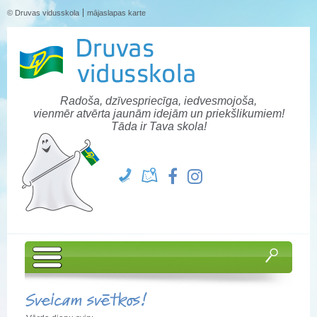
© Druvas vidusskola
mājaslapas karte
Radoša, dzīvespriecīga, iedvesmojoša,
vienmēr atvērta jaunām idejām un priekšlikumiem!
Tāda ir Tava skola!
Sveicam svētkos!