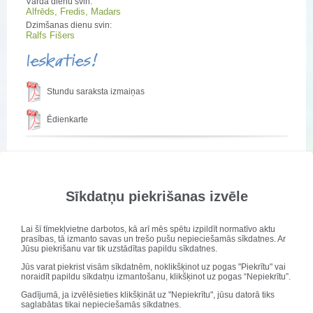
Vārda dienu svin:
Alfrēds, Fredis, Madars
Dzimšanas dienu svin:
Ralfs Fišers
Ieskaties!
Stundu saraksta izmaiņas
Ēdienkarte
2013./14.m.g. Vecāku padomes sastāvs un
kontakti
Sīkdatņu piekrišanas izvēle
Publicēts: 04. decembris 2013
Lai šī tīmekļvietne darbotos, kā arī mēs spētu izpildīt normatīvo aktu
prasības, tā izmanto savas un trešo pušu nepieciešamās sīkdatnes. Ar
Jūsu piekrišanu var tik uzstādītas papildu sīkdatnes.
Jūs varat piekrist visām sīkdatnēm, noklikšķinot uz pogas "Piekrītu" vai
noraidīt papildu sīkdatņu izmantošanu, klikšķinot uz pogas “Nepiekrītu”.
Gadījumā, ja izvēlēsieties klikšķināt uz "Nepiekrītu", jūsu datorā tiks
saglabātas tikai nepieciešamās sīkdatnes.