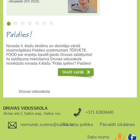
olimpiādē (IOI 2025)
Paldies!
Novada 4. klašu skolēnu un skolotāju vārdā
vissirsnīgākais Paldies uzņēmumam TĒRVETE
FOOD par iespēju baudīt gardo Druvas saldējumu!
Ar saldējuma mielošanos Druvas vidusskolā
noslēdzās novada 4.klašu “Prāta spēles”! Paldies!
Druvas vidusskola
DRUVAS VIDUSSKOLA
+371 63839440
Skolas iela 2, Saldus pag., Saldus nov.
normunds.svetins@saldus.lv
Sīkdatņu politika
Pārvaldīt sīkdatnes
Seko mums: