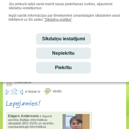
Jūs jebkurā laikā varat mainīt savas piekrišanas izvēles, atjauninot
sīkdatņu iestatījumus.
Iegūt vairāk informācijas par tīmekļvietnē izmantotajām sīkdatnēm varat
klikšķinot uz šīs saites
"Sīkdatņu politika"
Sveicam svētkos!
Vārda dienu svin:
Alfrēds, Fredis, Madars
Sīkdatņu iestatījumi
Dzimšanas dienu svin:
Ralfs Fišers
Nepiekrītu
Ieskaties!
Piekrītu
Stundu saraksta izmaiņas
Ēdienkarte
vēstis
e-klase.lv
Lepojamies!
Edgars Andersons
ir ieguvis
atzinību Baltijas informātikas
olimpiādē (BOI 2025) un atzinību
starptautiskajā informātikas