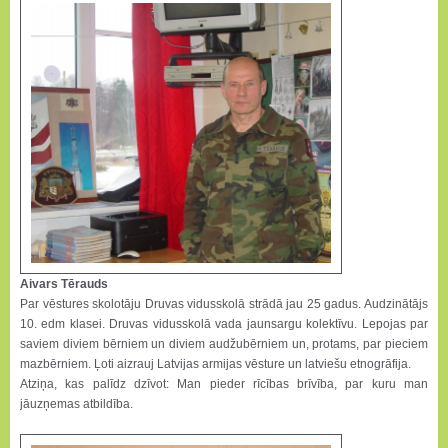
Aivars Tērauds
Par vēstures skolotāju Druvas vidusskolā strādā jau 25 gadus. Audzinātājs
10. edm klasei. Druvas vidusskolā vada jaunsargu kolektīvu. Lepojas par
saviem diviem bērniem un diviem audžubērniem un, protams, par pieciem
mazbērniem. Ļoti aizrauj Latvijas armijas vēsture un latviešu etnogrāfija.
Atziņa, kas palīdz dzīvot: Man pieder rīcības brīvība, par kuru man
jāuzņemas atbildība.