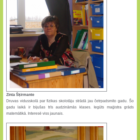
Zinta Šķirmante
Druvas vidusskolā par fizikas skolotāju strādā jau četrpadsmito gadu. Šo
gadu laikā ir bijušas trīs audzināmās klases. Iegūts maģistra grāds
matemātikā. Interesē viss jaunais.