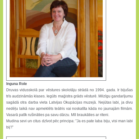
Inguna Role
Druvas vidusskolā par vēstures skolotāju strādā no 1994. gada. Ir bijušas
trīs audzināmās klases. Iegūts maģistra grāds vēsturē. Milzīgu gandarījumu
sagādā otra darba vieta Latvijas Okupācijas muzejā. Nejūtas labi, ja divu
nedēļu laikā nav apmeklēts teātris vai noskatīta kāda no jaunajām filmām.
Vasarā patīk rušināties pa savu dārzu. Mīl braukāties ar riteni.
Mudina sevi un citus dzīvot pēc principa: ”Ja es pate laba biju, visi man labi
bij’!”