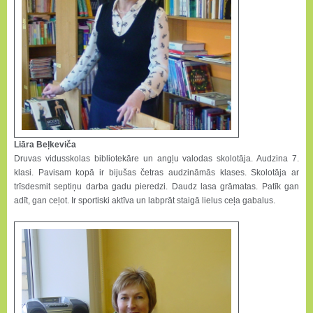
Liāra Beļkeviča
Druvas vidusskolas bibliotekāre un angļu valodas skolotāja. Audzina 7.
klasi. Pavisam kopā ir bijušas četras audzināmās klases. Skolotāja ar
trīsdesmit septiņu darba gadu pieredzi. Daudz lasa grāmatas. Patīk gan
adīt, gan ceļot. Ir sportiski aktīva un labprāt staigā lielus ceļa gabalus.