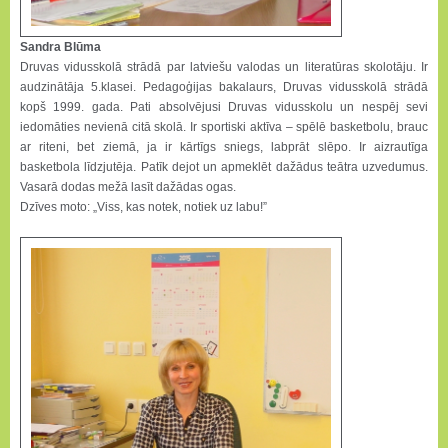
Sandra Blūma
Druvas vidusskolā strādā par latviešu valodas un literatūras skolotāju. Ir
audzinātāja 5.klasei. Pedagoģijas bakalaurs, Druvas vidusskolā strādā
kopš 1999. gada. Pati absolvējusi Druvas vidusskolu un nespēj sevi
iedomāties nevienā citā skolā. Ir sportiski aktīva – spēlē basketbolu, brauc
ar riteni, bet ziemā, ja ir kārtīgs sniegs, labprāt slēpo. Ir aizrautīga
basketbola līdzjutēja. Patīk dejot un apmeklēt dažādus teātra uzvedumus.
Vasarā dodas mežā lasīt dažādas ogas.
Dzīves moto: „Viss, kas notek, notiek uz labu!”