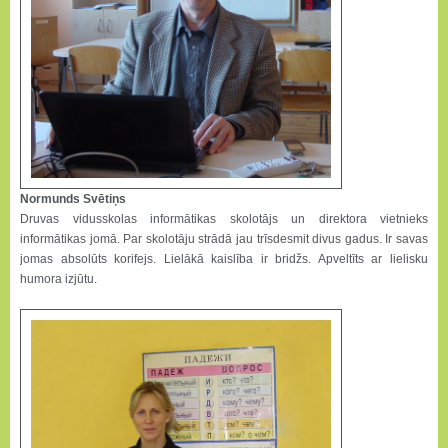
Normunds Svētiņs
Druvas vidusskolas informātikas skolotājs un direktora vietnieks
informātikas jomā. Par skolotāju strādā jau trīsdesmit divus gadus. Ir savas
jomas absolūts korifejs. Lielākā kaislība ir bridžs. Apveltīts ar lielisku
humora izjūtu.