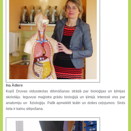
Ina Ādlere
Kopš Druvas vidusskolas dibināšanas strādā par bioloģijas un ķīmijas
skolotāju. Ieguvusi maģistra grādu bioloģijā un ķīmijā. Interesē viss par
anatomiju un fizioloģiju. Patīk apmeklēt teātri un doties ceļojumos. Sirds
lieta ir kalnu slēpošana.