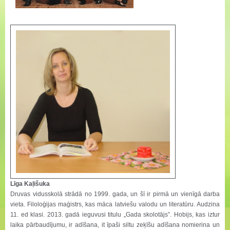
Līga Kaļišuka
Druvas vidusskolā strādā no 1999. gada, un šī ir pirmā un vienīgā darba
vieta. Filoloģijas maģistrs, kas māca latviešu valodu un literatūru. Audzina
11. ed klasi. 2013. gadā ieguvusi titulu „Gada skolotājs”. Hobijs, kas iztur
laika pārbaudījumu, ir adīšana, it īpaši siltu zeķīšu adīšana nomierina un