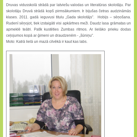
Druvas vidusskolā strādā par latviešu valodas un literatūras skolotāju. Par
skolotāju Druvā strādā kopš pirmsākumiem. Ir bijušas četras audzināmās
klases. 2011. gadā ieguvusi titulu „Gada skolotājs”. Hobijs – sēņošana.
Rudenī sēņojot, tiek izstaigāti visi apkārtnes meži. Daudz lasa grāmatas un
apmeklē teātri. Patīk kustēties Zumbas ritmos. Ar lielāko prieku dodas
ceļojumos kopā ar ģimeni un draudzenēm - „šūniņu”.
Moto: Katrā lielā un mazā cilvēkā ir kaut kas labs.