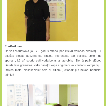
EneRožkova
Druvas vidusskolā jau 25 gadus strādā par krievu valodas skolotāju. Ir
bijušas piecas audzināmās klases. Interesējas par politiku, seko līdz
sportam, kā arī sporto pati.Nodarbojas ar aerobiku. Ziemā patīk slēpot.
Daudz lasa grāmatas. Patīk paceļot kopā ar ģimeni vai citu labu kompāniju.
Dzīves moto: Nesalīdziniet sevi ar citiem , citādāk jūs nekad nebūsiet
laimīgi!