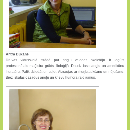
Antra Dukāne
Druvas vidusskolā strādā par angļu valodas skolotāju. Ir iegūts
profesionālais maģistra grāds filoloģijā. Daudz lasa angļu un amerikāņu
literatūru. Patīk dziedāt un ceļot. Aizraujas ar riteņbraukšanu un nūjošanu.
Bieži skatās dažādus angļu un krievu humora raidījumus.