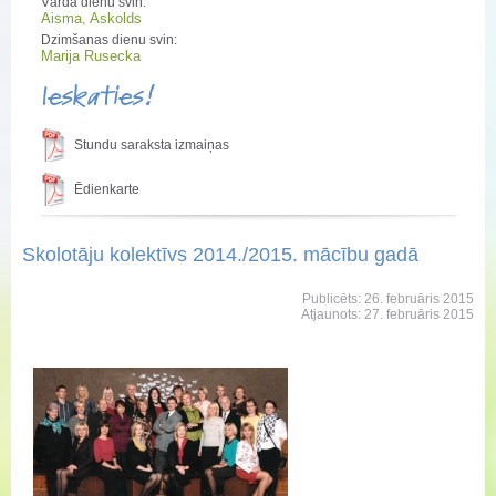
Vārda dienu svin:
Aisma, Askolds
Dzimšanas dienu svin:
Marija Rusecka
Ieskaties!
Stundu saraksta izmaiņas
Ēdienkarte
Skolotāju kolektīvs 2014./2015. mācību gadā
Publicēts: 26. februāris 2015
Atjaunots: 27. februāris 2015