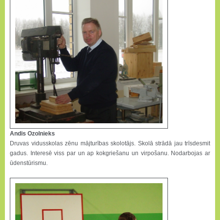
Andis Ozolnieks
Druvas vidusskolas zēnu mājturības skolotājs. Skolā strādā jau trīsdesmit
gadus. Interesē viss par un ap kokgriešanu un virpošanu. Nodarbojas ar
ūdenstūrismu.