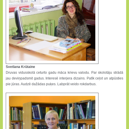
Svetlana Krūtaine
Druvas vidusskolā ceturto gadu māca krievu valodu. Par skolotāju strādā
jau deviņpadsmit gadus. Interesē interjera dizains. Patīk ceļot un atpūsties
pie jūras. Audzē dažādas puķes. Labprāt veido rokdarbus.