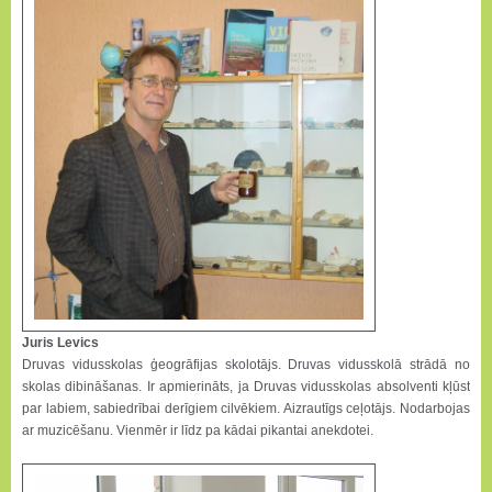
Juris Levics
Druvas vidusskolas ģeogrāfijas skolotājs. Druvas vidusskolā strādā no
skolas dibināšanas. Ir apmierināts, ja Druvas vidusskolas absolventi kļūst
par labiem, sabiedrībai derīgiem cilvēkiem. Aizrautīgs ceļotājs. Nodarbojas
ar muzicēšanu. Vienmēr ir līdz pa kādai pikantai anekdotei.