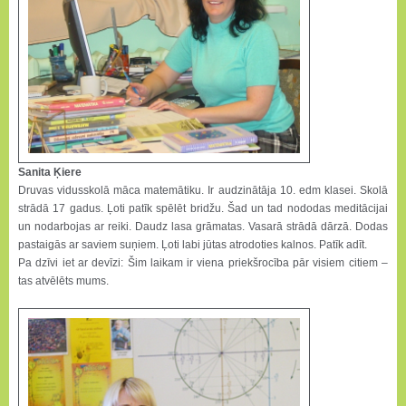
Sanita Ķiere
Druvas vidusskolā māca matemātiku. Ir audzinātāja 10. edm klasei. Skolā
strādā 17 gadus. Ļoti patīk spēlēt bridžu. Šad un tad nododas meditācijai
un nodarbojas ar reiki. Daudz lasa grāmatas. Vasarā strādā dārzā. Dodas
pastaigās ar saviem suņiem. Ļoti labi jūtas atrodoties kalnos. Patīk adīt.
Pa dzīvi iet ar devīzi: Šim laikam ir viena priekšrocība pār visiem citiem –
tas atvēlēts mums.