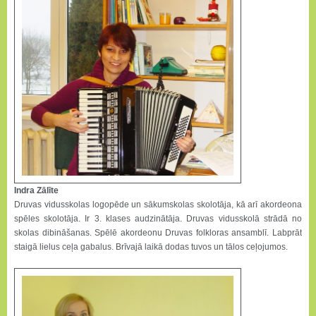
Indra Zālīte
Druvas vidusskolas logopēde un sākumskolas skolotāja, kā arī akordeona
spēles skolotāja. Ir 3. klases audzinātāja. Druvas vidusskolā strādā no
skolas dibināšanas. Spēlē akordeonu Druvas folkloras ansamblī. Labprāt
staigā lielus ceļa gabalus. Brīvajā laikā dodas tuvos un tālos ceļojumos.