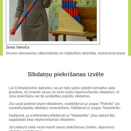
Zenta Sileviča
Druvas vidusskolas sākumskolas un mājturības skolotāja. Audzināmā klase
1.re. Skolā strādā jau 33 gadus. Pedagoģijas maģistre. 2014. gadā
ieguvusi titulu „Gada skolotājs”. Sirdslietas ir rokdarbi un kulinārija.
Aizrāvusies ar Montessori pedagoģiju. Patīk slēpot, braukt ar velosipēdu,
Sīkdatņu piekrišanas izvēle
kā arī doties dažādos ceļojumos.
Moto: Neviens sapnis nekad nav par lielu, neviens sapņotājs - par mazu.
Lai šī tīmekļvietne darbotos, kā arī mēs spētu izpildīt normatīvo aktu
prasības, tā izmanto savas un trešo pušu nepieciešamās sīkdatnes. Ar
Jūsu piekrišanu var tik uzstādītas papildu sīkdatnes.
Jūs varat piekrist visām sīkdatnēm, noklikšķinot uz pogas "Piekrītu" vai
noraidīt papildu sīkdatņu izmantošanu, klikšķinot uz pogas “Nepiekrītu”.
Gadījumā, ja izvēlēsieties klikšķināt uz "Nepiekrītu", jūsu datorā tiks
saglabātas tikai nepieciešamās sīkdatnes.
Jūs jebkurā laikā varat mainīt savas piekrišanas izvēles, atjauninot