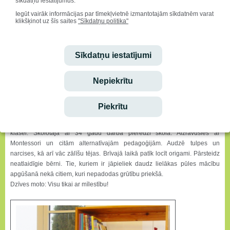
sīkdatņu iestatījumus.
Iegūt vairāk informācijas par tīmekļvietnē izmantotajām sīkdatnēm varat
klikšķinot uz šīs saites
"Sīkdatņu politika"
Sīkdatņu iestatījumi
Nepiekrītu
Piekrītu
Ilga Otto
Druvas vidusskolā strādā par sākumskolas skolotāju. Ir audzinātāja 4.
klasei. Skolotāja ar 34 gadu darba pieredzi skolā. Aizrāvusies ar
Montessori un citām alternatīvajām pedagoģijām. Audzē tulpes un
narcises, kā arī vāc zālīšu tējas. Brīvajā laikā patīk locīt origami. Pārsteidz
neatlaidīgie bērni. Tie, kuriem ir jāpieliek daudz lielākas pūles mācību
apgūšanā nekā citiem, kuri nepadodas grūtību priekšā.
Dzīves moto: Visu tikai ar mīlestību!