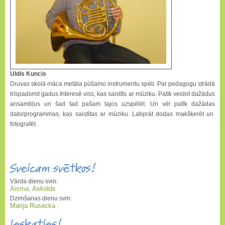
Uldis Kuncis
Druvas skolā māca metāla pūšamo instrumentu spēli. Par pedagogu strādā
trīspadsmit gadus.Interesē viss, kas saistīts ar mūziku. Patīk veidot dažādus
ansambļus un šad tad pašam tajos uzspēlēt. Un vēl patīk dažādas
datorprogrammas, kas saistītas ar mūziku. Labprāt dodas makšķerēt un
fotografēt.
Sveicam svētkos!
Vārda dienu svin:
Aisma, Askolds
Dzimšanas dienu svin:
Marija Rusecka
Ieskaties!