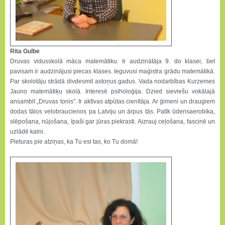
Rita Gulbe
Druvas vidusskolā māca matemātiku. Ir audzinātāja 9. do klasei, bet
pavisam ir audzinājusi piecas klases. Ieguvusi maģistra grādu matemātikā.
Par skolotāju strādā divdesmit astoņus gadus. Vada nodarbības Kurzemes
Jauno matemātiķu skolā. Interesē psiholoģija. Dzied sieviešu vokālajā
ansamblī „Druvas tonis”. Ir aktīvas atpūtas cienītāja. Ar ģimeni un draugiem
dodas tālos velobraucienos pa Latviju un ārpus tās. Patīk ūdensaerobika,
slēpošana, nūjošana, īpaši gar jūras piekrasti. Aizrauj ceļošana, fascinē un
uzlādē kalni.
Pieturas pie atziņas, ka Tu esi tas, ko Tu domā!