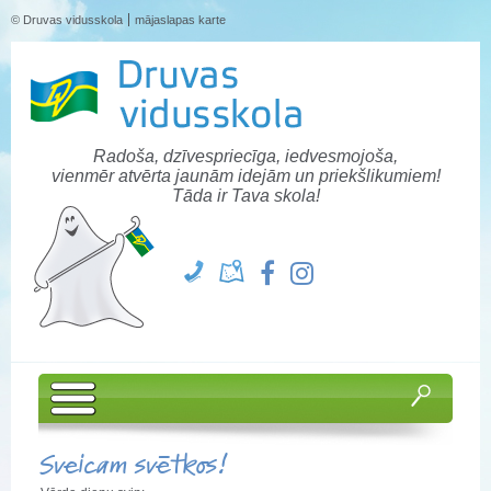
© Druvas vidusskola
mājaslapas karte
Radoša, dzīvespriecīga, iedvesmojoša,
vienmēr atvērta jaunām idejām un priekšlikumiem!
Tāda ir Tava skola!
Sveicam svētkos!