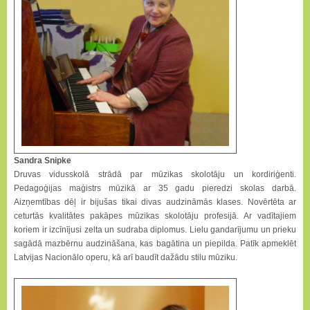
Sandra Snipke
Druvas vidusskolā strādā par mūzikas skolotāju un kordiriģenti.
Pedagoģijas maģistrs mūzikā ar 35 gadu pieredzi skolas darbā.
Aizņemtības dēļ ir bijušas tikai divas audzināmās klases. Novērtēta ar
ceturtās kvalitātes pakāpes mūzikas skolotāju profesijā. Ar vadītajiem
koriem ir izcīnījusi zelta un sudraba diplomus. Lielu gandarījumu un prieku
sagādā mazbērnu audzināšana, kas bagātina un piepilda. Patīk apmeklēt
Latvijas Nacionālo operu, kā arī baudīt dažādu stilu mūziku.