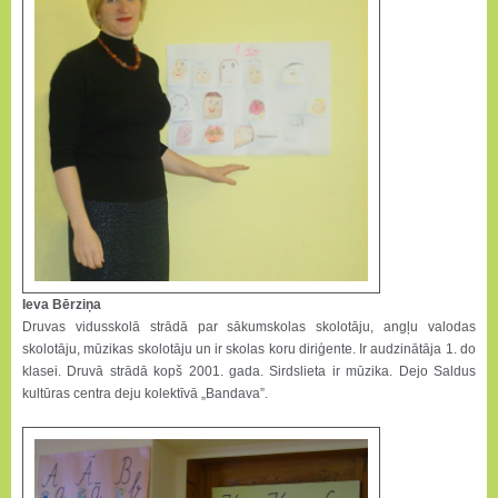
Ieva Bērziņa
Druvas vidusskolā strādā par sākumskolas skolotāju, angļu valodas
skolotāju, mūzikas skolotāju un ir skolas koru diriģente. Ir audzinātāja 1. do
klasei. Druvā strādā kopš 2001. gada. Sirdslieta ir mūzika. Dejo Saldus
kultūras centra deju kolektīvā „Bandava”.