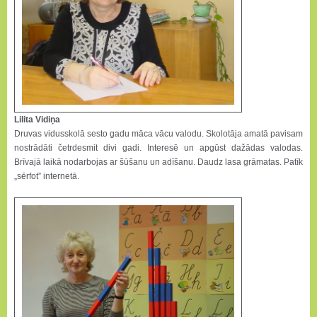
Lilita Vidiņa
Druvas vidusskolā sesto gadu māca vācu valodu. Skolotāja amatā pavisam
nostrādāti četrdesmit divi gadi. Interesē un apgūst dažādas valodas.
Brīvajā laikā nodarbojas ar šūšanu un adīšanu. Daudz lasa grāmatas. Patīk
„sērfot” internetā.