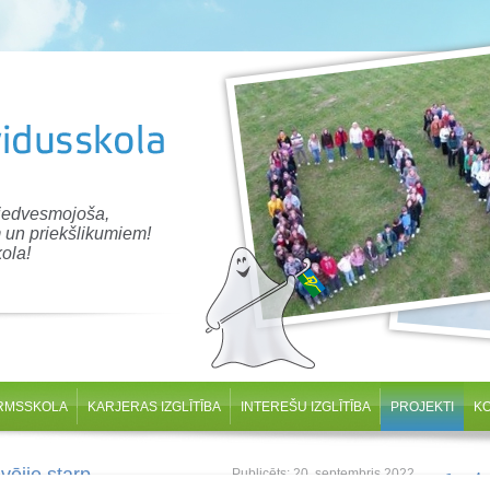
 iedvesmojoša,
 un priekšlikumiem!
ola!
RMSSKOLA
KARJERAS IZGLĪTĪBA
INTEREŠU IZGLĪTĪBA
PROJEKTI
K
vējie starp
Publicēts: 20. septembris 2022
Svei
Atjaunots: 09. novembris 2022