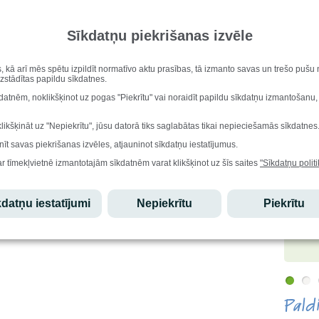
Vārda di
Genovev
Sīkdatņu piekrišanas izvēle
ēni tiek aicināti piedalīties projekta "Savējie starp savējiem"
Iesk
bību ciklā "Izdzīvošanas ābece"!
enots atklātaja projektu konkursa „Priekšlaicīgas mācību pārtraukšanas
s, kā arī mēs spētu izpildīt normatīvo aktu prasības, tā izmanto savas un trešo puš
saiste jaunatnes iniciatīvu projektos” ietvaros, un to īsteno biedrība
uzstādītas papildu sīkdatnes.
Stu
es attīstības biedrība “Oāze””.
kdatnēm, noklikšķinot uz pogas "Piekrītu" vai noraidīt papildu sīkdatņu izmantošanu,
Ēdi
klikšķināt uz "Nepiekrītu", jūsu datorā tiks saglabātas tikai nepieciešamās sīkdatnes
nīt savas piekrišanas izvēles, atjauninot sīkdatņu iestatījumus.
Lepo
ar tīmekļvietnē izmantotajām sīkdatnēm varat klikšķinot uz šīs saites
"Sīkdatņu politi
Edgars
datņu iestatījumi
Nepiekrītu
Piekrītu
atzinību
olimpiād
starptau
olimpiād
Pald