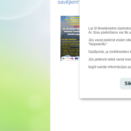
savējiem" aktivitātēs!
5.-9. klašu skol
aizraujošu nodar
Projekts tiek īst
Lai šī tīmekļvietne darboto
riska jauniešu ie
Ar Jūsu piekrišanu var tik 
“Drošas dzīves vid
Jūs varat piekrist visām sī
“Nepiekrītu”.
Gadījumā, ja izvēlēsieties 
Jūs jebkurā laikā varat mai
Iegūt vairāk informācijas p
Sīk