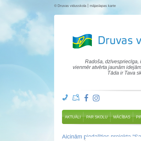
© Druvas vidusskola
mājaslapas karte
Radoša, dzīvespriecīga,
vienmēr atvērta jaunām idejām
Tāda ir Tava sk
AKTUĀLI
PAR SKOLU
MĀCĪBAS
PI
Aicinām piedalīties projekta "Sa