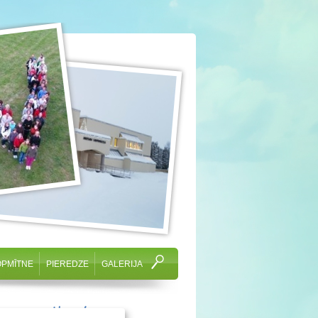
OPMĪTNE
PIEREDZE
GALERIJA
cam svētkos!