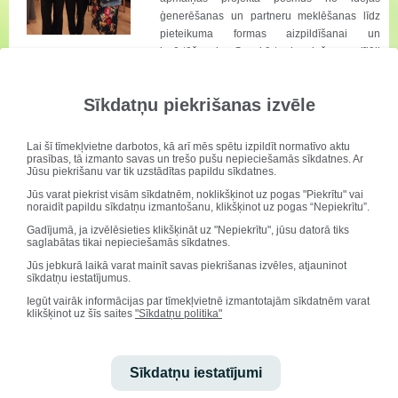
ģenerēšanas un partneru meklēšanas līdz
pieteikuma formas aizpildīšanai un
izvērtēšanai. Savukārt jauniešu vadītāji
dalījās pieredzē par to, kā efektīvāk sniegt atbalstu dažādām mērķa
grupām, necenšoties visu paveikt viņu vietā, bet gan izvēlēties aktivitātes,
Sīkdatņu piekrišanas izvēle
kas ļautu jauniešiem labāk izprast savas intereses, prasmes, vajadzības,
izvirzīt konkrētu mērķi un sasniegt to.
Brauciena rezultātā Madara un Kate kopā ar jauniešiem no Bulgārijas
Lai šī tīmekļvietne darbotos, kā arī mēs spētu izpildīt normatīvo aktu
tehnoloģiju vidusskolas un Ungārijas izstrādāja projekta pieteikuma
prasības, tā izmanto savas un trešo pušu nepieciešamās sīkdatnes. Ar
Jūsu piekrišanu var tik uzstādītas papildu sīkdatnes.
uzmetumu, kur vadošie partneri būs Bulgārijas jaunieši. Projektā plānots
īstenot pārdrošu un sākumā gluži neticamu ideju - apvienot dalībvalstu
Jūs varat piekrist visām sīkdatnēm, noklikšķinot uz pogas "Piekrītu" vai
noraidīt papildu sīkdatņu izmantošanu, klikšķinot uz pogas “Nepiekrītu”.
tautas mūziku un deju ar modernajām tehnoloģijām un mākslīgo intelektu,
radīt kvantu mūziku, ko ietērpt kustībā, izveidojot mūsdienīgu performanci.
Gadījumā, ja izvēlēsieties klikšķināt uz "Nepiekrītu", jūsu datorā tiks
saglabātas tikai nepieciešamās sīkdatnes.
Plānots, ka projekta pieteikums līdz 19.februārim tiks iesniegts Erasmus+
Jauniešu programmas pieteikumu konkursā.
Jūs jebkurā laikā varat mainīt savas piekrišanas izvēles, atjauninot
sīkdatņu iestatījumus.
Iegūt vairāk informācijas par tīmekļvietnē izmantotajām sīkdatnēm varat
klikšķinot uz šīs saites
"Sīkdatņu politika"
Sīkdatņu iestatījumi