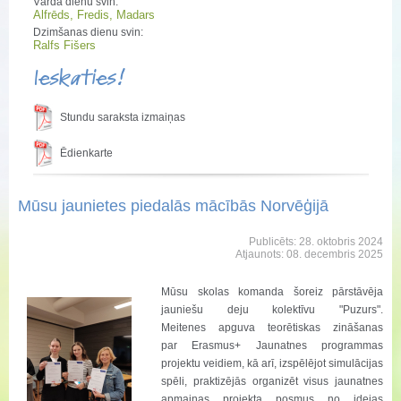
Vārda dienu svin:
Alfrēds, Fredis, Madars
Dzimšanas dienu svin:
Ralfs Fišers
Ieskaties!
Stundu saraksta izmaiņas
Ēdienkarte
Mūsu jaunietes piedalās mācībās Norvēģijā
Publicēts: 28. oktobris 2024
Atjaunots: 08. decembris 2025
Mūsu skolas komanda šoreiz pārstāvēja
jauniešu deju kolektīvu "Puzurs".
Meitenes apguva teorētiskas zināšanas
par Erasmus+ Jaunatnes programmas
projektu veidiem, kā arī, izspēlējot simulācijas
spēli, praktizējās organizēt visus jaunatnes
apmaiņas projekta posmus no idejas