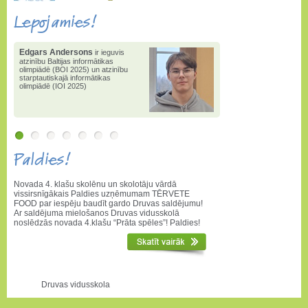
Lepojamies!
Edgars Andersons
Edgars Andersons
2025. gadā
ir ieguvis
atzinību Baltijas informātikas
ieguvis 1.pakāpi valsts
olimpiādē (BOI 2025) un atzinību
informātikas olimpiādē
,
1.vietu
starptautiskajā informātikas
valstī konkursā "Bebr[a]s" un
olimpiādē (IOI 2025)
3.pakāpi matemātikas atklātajā
olimpiādē
Paldies!
Novada 4. klašu skolēnu un skolotāju vārdā
vissirsnīgākais Paldies uzņēmumam TĒRVETE
FOOD par iespēju baudīt gardo Druvas saldējumu!
Ar saldējuma mielošanos Druvas vidusskolā
noslēdzās novada 4.klašu “Prāta spēles”! Paldies!
Druvas vidusskola