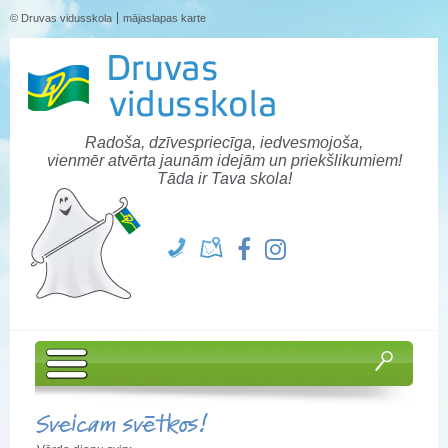
© Druvas vidusskola
mājaslapas karte
Radoša, dzīvespriecīga, iedvesmojoša,
vienmēr atvērta jaunām idejām un priekšlikumiem!
Tāda ir Tava skola!
Sveicam svētkos!