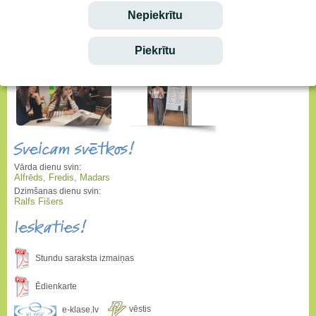
Nepiekrītu
Piekrītu
Sveicam svētkos!
Vārda dienu svin:
Alfrēds, Fredis, Madars
Dzimšanas dienu svin:
Ralfs Fišers
Ieskaties!
Stundu saraksta izmaiņas
Ēdienkarte
vēstis
e-klase.lv