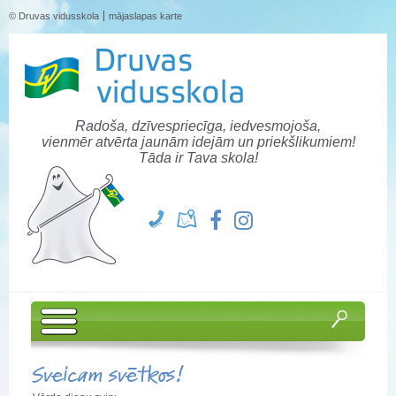
© Druvas vidusskola
mājaslapas karte
Radoša, dzīvespriecīga, iedvesmojoša,
vienmēr atvērta jaunām idejām un priekšlikumiem!
Tāda ir Tava skola!
Sveicam svētkos!