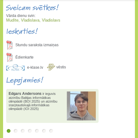
Sveicam svētkos!
Vārda dienu svin:
Mudīte, Vladislava, Vladislavs
Ieskaties!
Stundu saraksta izmaiņas
Ēdienkarte
vēstis
e-klase.lv
Lepojamies!
Edgars Andersons
ir ieguvis
atzinību Baltijas informātikas
olimpiādē (BOI 2025) un atzinību
starptautiskajā informātikas
olimpiādē (IOI 2025)