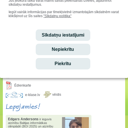
Jūs jebkurā laikā varat mainīt savas piekrišanas izvēles, atjauninot
sīkdatņu iestatījumus.
Iegūt vairāk informācijas par tīmekļvietnē izmantotajām sīkdatnēm varat
klikšķinot uz šīs saites
"Sīkdatņu politika"
Sveicam svētkos!
Sīkdatņu iestatījumi
Vārda dienu svin:
Alfrēds, Fredis, Madars
Dzimšanas dienu svin:
Nepiekrītu
Ralfs Fišers
Ieskaties!
Piekrītu
Stundu saraksta izmaiņas
Ēdienkarte
vēstis
e-klase.lv
Lepojamies!
Edgars Andersons
ir ieguvis
atzinību Baltijas informātikas
olimpiādē (BOI 2025) un atzinību