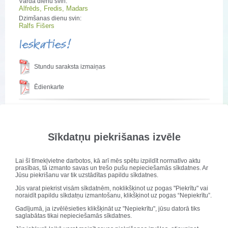
Vārda dienu svin:
Alfrēds, Fredis, Madars
Dzimšanas dienu svin:
Ralfs Fišers
Ieskaties!
Stundu saraksta izmaiņas
Ēdienkarte
"Runā skolēni! Lai sadzird ikviens" uzņem
apgriezienus
Sīkdatņu piekrišanas izvēle
Publicēts: 14. septembris 2023
Atjaunots: 09. janvāris 2024
Lai šī tīmekļvietne darbotos, kā arī mēs spētu izpildīt normatīvo aktu
prasības, tā izmanto savas un trešo pušu nepieciešamās sīkdatnes. Ar
Jūsu piekrišanu var tik uzstādītas papildu sīkdatnes.
Jūs varat piekrist visām sīkdatnēm, noklikšķinot uz pogas "Piekrītu" vai
noraidīt papildu sīkdatņu izmantošanu, klikšķinot uz pogas “Nepiekrītu”.
Gadījumā, ja izvēlēsieties klikšķināt uz "Nepiekrītu", jūsu datorā tiks
saglabātas tikai nepieciešamās sīkdatnes.