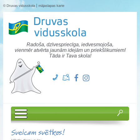
© Druvas vidusskola
mājaslapas karte
Radoša, dzīvespriecīga, iedvesmojoša,
vienmēr atvērta jaunām idejām un priekšlikumiem!
Tāda ir Tava skola!
Sveicam svētkos!