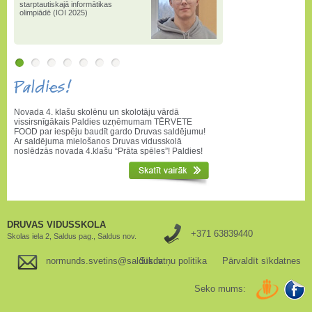
starptautiskajā informātikas
olimpiādē (IOI 2025)
Paldies!
Novada 4. klašu skolēnu un skolotāju vārdā
vissirsnīgākais Paldies uzņēmumam TĒRVETE
FOOD par iespēju baudīt gardo Druvas saldējumu!
Ar saldējuma mielošanos Druvas vidusskolā
noslēdzās novada 4.klašu “Prāta spēles”! Paldies!
DRUVAS VIDUSSKOLA
+371 63839440
Skolas iela 2, Saldus pag., Saldus nov.
normunds.svetins@saldus.lv
Sīkdatņu politika
Pārvaldīt sīkdatnes
Seko mums: