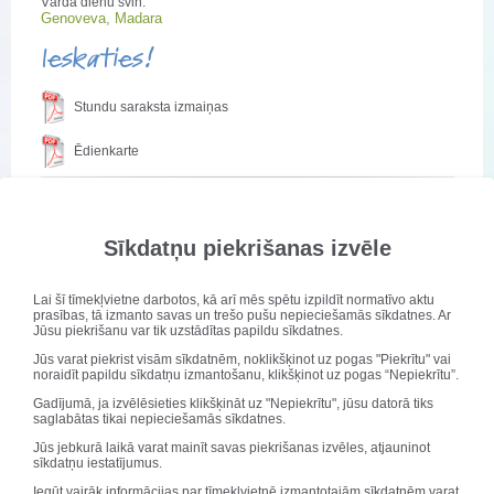
Vārda dienu svin:
Genoveva, Madara
Ieskaties!
Stundu saraksta izmaiņas
Ēdienkarte
Skolas radio darbojas!
Sīkdatņu piekrišanas izvēle
Publicēts: 28. septembris 2023
Atjaunots: 09. janvāris 2024
Lai šī tīmekļvietne darbotos, kā arī mēs spētu izpildīt normatīvo aktu
prasības, tā izmanto savas un trešo pušu nepieciešamās sīkdatnes. Ar
Jūsu piekrišanu var tik uzstādītas papildu sīkdatnes.
Jūs varat piekrist visām sīkdatnēm, noklikšķinot uz pogas "Piekrītu" vai
noraidīt papildu sīkdatņu izmantošanu, klikšķinot uz pogas “Nepiekrītu”.
Gadījumā, ja izvēlēsieties klikšķināt uz "Nepiekrītu", jūsu datorā tiks
saglabātas tikai nepieciešamās sīkdatnes.
Jūs jebkurā laikā varat mainīt savas piekrišanas izvēles, atjauninot
sīkdatņu iestatījumus.
Iegūt vairāk informācijas par tīmekļvietnē izmantotajām sīkdatnēm varat