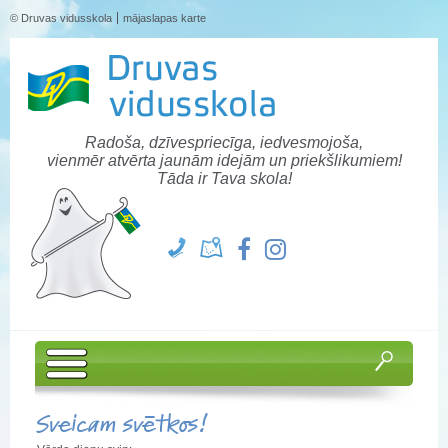
© Druvas vidusskola
mājaslapas karte
Radoša, dzīvespriecīga, iedvesmojoša,
vienmēr atvērta jaunām idejām un priekšlikumiem!
Tāda ir Tava skola!
Sveicam svētkos!