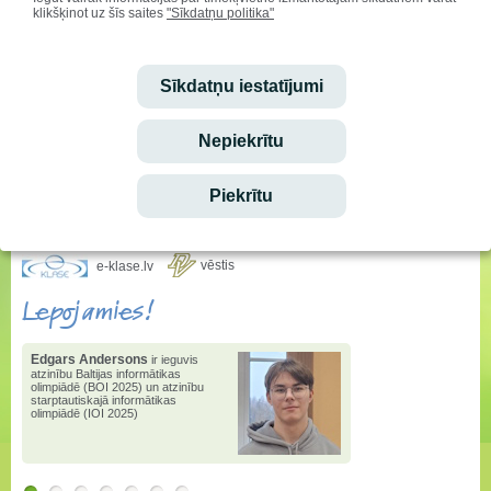
klikšķinot uz šīs saites
"Sīkdatņu politika"
Sveicam svētkos!
Vārda dienu svin:
Sīkdatņu iestatījumi
Genoveva, Madara
Ieskaties!
Nepiekrītu
Stundu saraksta izmaiņas
Piekrītu
Ēdienkarte
vēstis
e-klase.lv
Lepojamies!
Edgars Andersons
ir ieguvis
atzinību Baltijas informātikas
olimpiādē (BOI 2025) un atzinību
starptautiskajā informātikas
olimpiādē (IOI 2025)