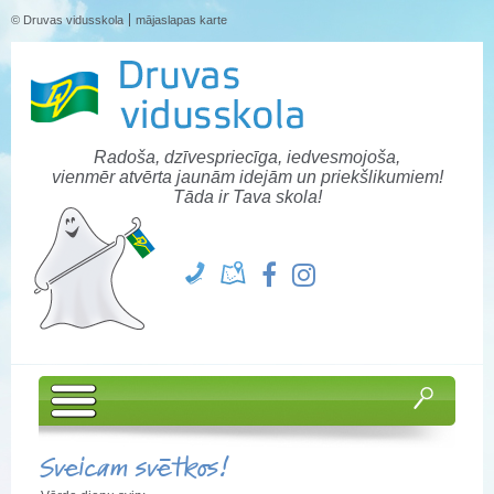
© Druvas vidusskola
mājaslapas karte
Radoša, dzīvespriecīga, iedvesmojoša,
vienmēr atvērta jaunām idejām un priekšlikumiem!
Tāda ir Tava skola!
Sveicam svētkos!