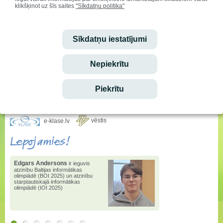
klikšķinot uz šīs saites
"Sīkdatņu politika"
Sveicam svētkos!
Vārda dienu svin:
Sīkdatņu iestatījumi
Mudīte, Vladislava, Vladislavs
Ieskaties!
Nepiekrītu
Stundu saraksta izmaiņas
Piekrītu
Ēdienkarte
vēstis
e-klase.lv
Lepojamies!
Edgars Andersons
ir ieguvis
atzinību Baltijas informātikas
olimpiādē (BOI 2025) un atzinību
starptautiskajā informātikas
olimpiādē (IOI 2025)