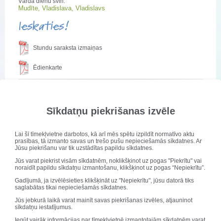
Vārda dienu svin:
Mudīte, Vladislava, Vladislavs
Ieskaties!
Stundu saraksta izmaiņas
Ēdienkarte
Uzsākam īstenot projektu "Kontakts"
Sīkdatņu piekrišanas izvēle
Publicēts: 28. augusts 2023
Atjaunots: 09. janvāris 2024
Lai šī tīmekļvietne darbotos, kā arī mēs spētu izpildīt normatīvo aktu
prasības, tā izmanto savas un trešo pušu nepieciešamās sīkdatnes. Ar
Jūsu piekrišanu var tik uzstādītas papildu sīkdatnes.
Jūs varat piekrist visām sīkdatnēm, noklikšķinot uz pogas "Piekrītu" vai
noraidīt papildu sīkdatņu izmantošanu, klikšķinot uz pogas “Nepiekrītu”.
Gadījumā, ja izvēlēsieties klikšķināt uz "Nepiekrītu", jūsu datorā tiks
saglabātas tikai nepieciešamās sīkdatnes.
Jūs jebkurā laikā varat mainīt savas piekrišanas izvēles, atjauninot
sīkdatņu iestatījumus.
Iegūt vairāk informācijas par tīmekļvietnē izmantotajām sīkdatnēm varat