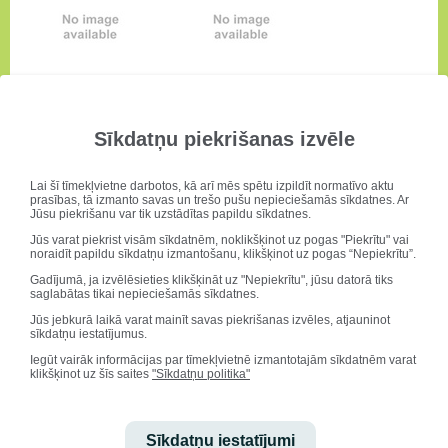
Sīkdatņu piekrišanas izvēle
Lai šī tīmekļvietne darbotos, kā arī mēs spētu izpildīt normatīvo aktu
prasības, tā izmanto savas un trešo pušu nepieciešamās sīkdatnes. Ar
Jūsu piekrišanu var tik uzstādītas papildu sīkdatnes.
Jūs varat piekrist visām sīkdatnēm, noklikšķinot uz pogas "Piekrītu" vai
noraidīt papildu sīkdatņu izmantošanu, klikšķinot uz pogas “Nepiekrītu”.
Gadījumā, ja izvēlēsieties klikšķināt uz "Nepiekrītu", jūsu datorā tiks
saglabātas tikai nepieciešamās sīkdatnes.
Jūs jebkurā laikā varat mainīt savas piekrišanas izvēles, atjauninot
sīkdatņu iestatījumus.
Iegūt vairāk informācijas par tīmekļvietnē izmantotajām sīkdatnēm varat
klikšķinot uz šīs saites
"Sīkdatņu politika"
Sīkdatņu iestatījumi