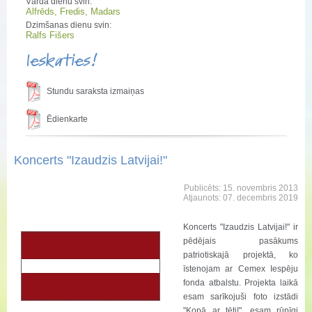
Vārda dienu svin:
Alfrēds, Fredis, Madars
Dzimšanas dienu svin:
Ralfs Fišers
Ieskaties!
Stundu saraksta izmaiņas
Ēdienkarte
Koncerts "Izaudzis Latvijai!"
Publicēts: 15. novembris 2013
Atjaunots: 07. decembris 2019
Koncerts "Izaudzis Latvijai!" ir
pēdējais pasākums
patriotiskajā projektā, ko
īstenojam ar Cemex Iespēju
fonda atbalstu. Projekta laikā
esam sarīkojuši foto izstādi
"Kopā ar tēti!", esam rūpīgi