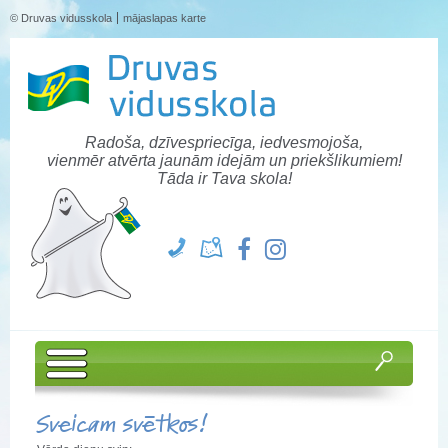
© Druvas vidusskola
mājaslapas karte
Radoša, dzīvespriecīga, iedvesmojoša,
vienmēr atvērta jaunām idejām un priekšlikumiem!
Tāda ir Tava skola!
Sveicam svētkos!