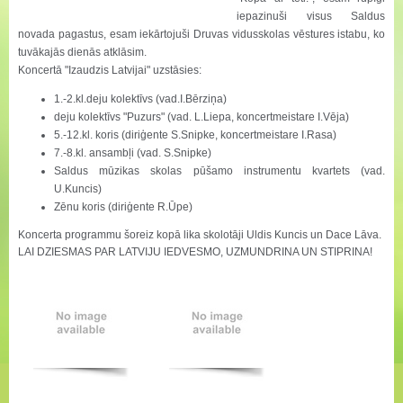
iepazinuši visus Saldus
novada pagastus, esam iekārtojuši Druvas vidusskolas vēstures istabu, ko
tuvākajās dienās atklāsim.
Koncertā "Izaudzis Latvijai" uzstāsies:
1.-2.kl.deju kolektīvs (vad.I.Bērziņa)
deju kolektīvs "Puzurs" (vad. L.Liepa, koncertmeistare I.Vēja)
5.-12.kl. koris (diriģente S.Snipke, koncertmeistare I.Rasa)
7.-8.kl. ansambļi (vad. S.Snipke)
Saldus mūzikas skolas pūšamo instrumentu kvartets (vad.
U.Kuncis)
Zēnu koris (diriģente R.Ūpe)
Koncerta programmu šoreiz kopā lika skolotāji Uldis Kuncis un Dace Lāva.
LAI DZIESMAS PAR LATVIJU IEDVESMO, UZMUNDRINA UN STIPRINA!