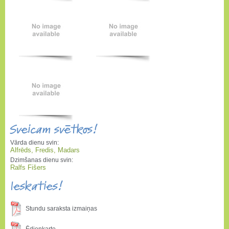
Sveicam svētkos!
Vārda dienu svin:
Alfrēds, Fredis, Madars
Dzimšanas dienu svin:
Ralfs Fišers
Ieskaties!
Stundu saraksta izmaiņas