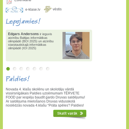
Ēdienkarte
vēstis
e-klase.lv
Lepojamies!
Edgars Andersons
Edgars Andersons
2025. gadā
ir ieguvis
atzinību Baltijas informātikas
ieguvis 1.pakāpi valsts
olimpiādē (BOI 2025) un atzinību
informātikas olimpiādē
,
1.vietu
starptautiskajā informātikas
valstī konkursā "Bebr[a]s" un
olimpiādē (IOI 2025)
3.pakāpi matemātikas atklātajā
olimpiādē
Paldies!
Novada 4. klašu skolēnu un skolotāju vārdā
vissirsnīgākais Paldies uzņēmumam TĒRVETE
FOOD par iespēju baudīt gardo Druvas saldējumu!
Ar saldējuma mielošanos Druvas vidusskolā
noslēdzās novada 4.klašu “Prāta spēles”! Paldies!