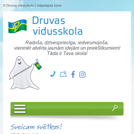
© Druvas vidusskola
mājaslapas karte
Radoša, dzīvespriecīga, iedvesmojoša,
vienmēr atvērta jaunām idejām un priekšlikumiem!
Tāda ir Tava skola!
Sveicam svētkos!