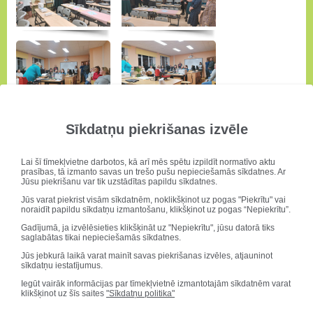
Sīkdatņu piekrišanas izvēle
Lai šī tīmekļvietne darbotos, kā arī mēs spētu izpildīt normatīvo aktu
prasības, tā izmanto savas un trešo pušu nepieciešamās sīkdatnes. Ar
Jūsu piekrišanu var tik uzstādītas papildu sīkdatnes.
Jūs varat piekrist visām sīkdatnēm, noklikšķinot uz pogas "Piekrītu" vai
noraidīt papildu sīkdatņu izmantošanu, klikšķinot uz pogas “Nepiekrītu”.
Gadījumā, ja izvēlēsieties klikšķināt uz "Nepiekrītu", jūsu datorā tiks
saglabātas tikai nepieciešamās sīkdatnes.
Jūs jebkurā laikā varat mainīt savas piekrišanas izvēles, atjauninot
sīkdatņu iestatījumus.
Iegūt vairāk informācijas par tīmekļvietnē izmantotajām sīkdatnēm varat
klikšķinot uz šīs saites
"Sīkdatņu politika"