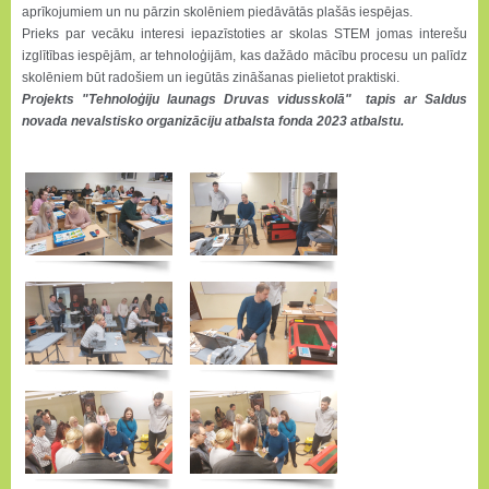
aprīkojumiem un nu pārzin skolēniem piedāvātās plašās iespējas.
Prieks par vecāku interesi iepazīstoties ar skolas STEM jomas interešu
izglītības iespējām, ar tehnoloģijām, kas dažādo mācību procesu un palīdz
skolēniem būt radošiem un iegūtās zināšanas pielietot praktiski.
Projekts "Tehnoloģiju launags Druvas vidusskolā" tapis ar Saldus
novada nevalstisko organizāciju atbalsta fonda 2023 atbalstu.