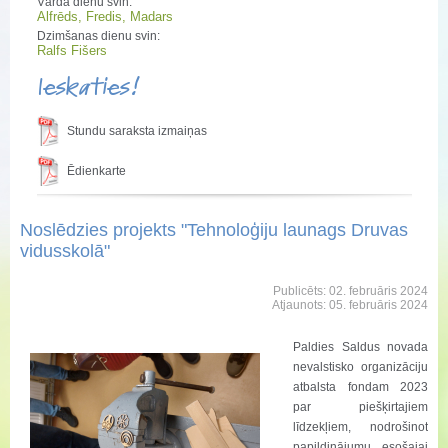
Vārda dienu svin:
Alfrēds, Fredis, Madars
Dzimšanas dienu svin:
Ralfs Fišers
Ieskaties!
Stundu saraksta izmaiņas
Ēdienkarte
Noslēdzies projekts "Tehnoloģiju launags Druvas
vidusskolā"
Publicēts: 02. februāris 2024
Atjaunots: 05. februāris 2024
Paldies Saldus novada
nevalstisko organizāciju
atbalsta fondam 2023
par piešķirtajiem
līdzekļiem, nodrošinot
papildinājumu esošajai