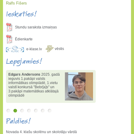
Ralfs Fišers
Ieskaties!
Stundu saraksta izmaiņas
Ēdienkarte
vēstis
e-klase.lv
Lepojamies!
Edgars Andersons
2025. gadā
ieguvis 1.pakāpi valsts
informātikas olimpiādē
,
1.vietu
valstī konkursā "Bebr[a]s" un
3.pakāpi matemātikas atklātajā
olimpiādē
Paldies!
Novada 4. klašu skolēnu un skolotāju vārdā