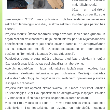
materiāltehniskajai
bāzei un aktivizējot
skolēnus un vecākus par
pieejamajiem STEM jomas pulciņiem. Izglītības iestādei nepieciešams
sekot līdzi tehnoloģiju attīstībai, lai skolā sekmētu mūsdienīgas personības
attīstību.
Projekta mērķis: Īstenot sadarbību starp dažādām sabiedrības grupām un
organizācijām, veicināt bērnu un jauniešu interesi par STEM jomas mācību
priekšmetiem, papildinot jau esošo dizaina darbnīcu ar lāzergravēšanas
iekārtu, pilnveidojot interešu izglītības piedāvājumu un noorganizējot
pasākumu “Tehnoloģiju launags Druvas vidusskolā”.
Pateicoties Jauno programmētāju atbalsta biedrības projektam ir iegūta
lāzergravēšanas iekārta, kas papildina dizaina laboratoriju.
Atvērtās nodarbības ir laba informācijas izplatīšanas metodes, kas
nodrošina efektīvāku informēšanu par pulciņiem. Realizējot dažādas
aktivitātes "Tehnoloģiju launaga" ietvaros, skolēniem ir pavērušās plašākas
iespējas būt radošiem.
Projekta laikā tika apmācīti skolas skolotāji, kuri māca priekšmetu dizains
un tehnoloģijas. Viņi tika iepazīstināti ar lāzergravētāja iespējām. Paldies
E.Vīndedzim, kurš sniedza praktiskus padomus darbā ar iekārtu.
Viesi no Ērgļu vidusskolas kopā ar Druvas vidusskolas vecāku padomes
dalībniekiem tika iepazīstināti ar dizaina un tehnoloģiju kabineta