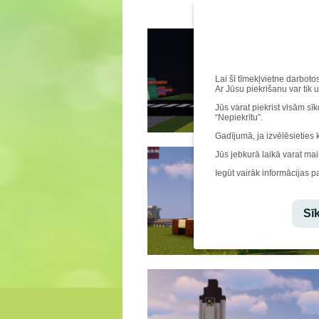
Lai šī tīmekļvietne darboto
Ar Jūsu piekrišanu var tik 
Jūs varat piekrist visām sī
“Nepiekrītu”.
Gadījumā, ja izvēlēsieties 
Jūs jebkurā laikā varat mai
Iegūt vairāk informācijas p
Sīk