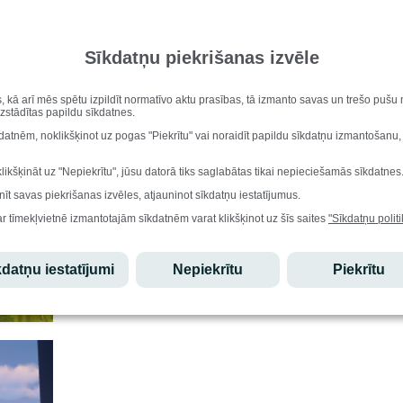
Saldus novada pašvaldības Druvas vidusskola
Pald
Novada 4
Sīkdatņu piekrišanas izvēle
vissirs
par iesp
saldējum
novada 4
s, kā arī mēs spētu izpildīt normatīvo aktu prasības, tā izmanto savas un trešo puš
uzstādītas papildu sīkdatnes.
kdatnēm, noklikšķinot uz pogas "Piekrītu" vai noraidīt papildu sīkdatņu izmantošanu,
klikšķināt uz "Nepiekrītu", jūsu datorā tiks saglabātas tikai nepieciešamās sīkdatnes
nīt savas piekrišanas izvēles, atjauninot sīkdatņu iestatījumus.
ar tīmekļvietnē izmantotajām sīkdatnēm varat klikšķinot uz šīs saites
"Sīkdatņu politi
datņu iestatījumi
Nepiekrītu
Piekrītu