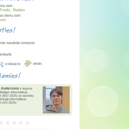
enu svin:
 Fredis, Madars
s dienu svin:
šers
aties!
ndu saraksta izmaiņas
enkarte
vēstis
e-klase.lv
jamies!
 Andersons
 Andersons
2025. gadā
ir ieguvis
 Baltijas informātikas
 1.pakāpi valsts
ē (BOI 2025) un atzinību
tikas olimpiādē
,
1.vietu
tiskajā informātikas
konkursā "Bebr[a]s" un
ē (IOI 2025)
i matemātikas atklātajā
ādē