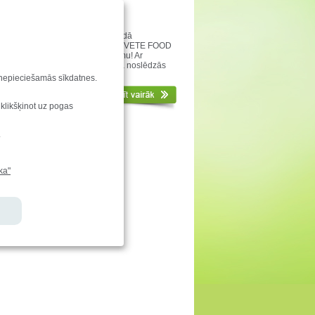
ies!
. klašu skolēnu un skolotāju vārdā
nīgākais Paldies uzņēmumam TĒRVETE FOOD
ēju baudīt gardo Druvas saldējumu! Ar
a mielošanos Druvas vidusskolā noslēdzās
.klašu “Prāta spēles”! Paldies!
u nepieciešamās sīkdatnes.
 klikšķinot uz pogas
.
ka"