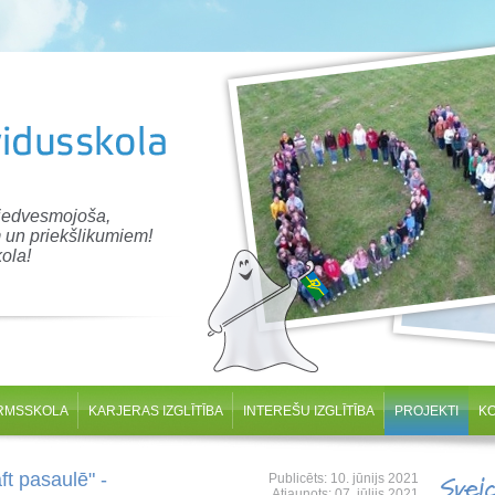
 iedvesmojoša,
 un priekšlikumiem!
ola!
RMSSKOLA
KARJERAS IZGLĪTĪBA
INTEREŠU IZGLĪTĪBA
PROJEKTI
K
t pasaulē" -
Publicēts: 10. jūnijs 2021
Svei
Atjaunots: 07. jūlijs 2021