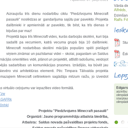
Vārda di
Alfrēds,
Aizraujošu trīs dienu nodarbību ciklu “Piedzīvojums Minecraft
Dzimšana
pasaulē” noslēdzas ar gandarījuma sajūtu par paveikto. Projekta
Ralfs Fi
dalībnieki ir apmierināti ar paveikto, tik bilst, ka trīs dienas ir
Iesk
bijušas par maz!
Projektā tapa trīs Minecraft vides, kurās darbojās skolēni, kuri bija
sadalīti pa vecumiem, katrā vecuma grupā bija 10 dalībnieki.
Stu
Minecraft nodarbības skolēni mācījās populāro spēli pielāgot
viņiem zināmai un pazīstamai videi – skolai, pagastam un Saldus
Ēdi
ācījās orientēties vidē, plānot un projektēt, attīstīt radošumu, veidojot
ējās sadarbības un komunikācijas prasmes. Izrādījās, ka būvēt jau
ievēro visi arhitektūras elementi. Pēc Timpara Tālivalda projekta
Lepo
mazajiem Minecraft celtniekiem sagādāja milzum raižu, jo izveidot
Edgars
Edgars
s virtuālo ceļojumu var iepazīties video formātā.
atzinību
ieguvis
vTzw
olimpiād
informā
starptau
ULGAFRk
valstī 
olimpiād
3.pakāp
p0nhkI
olimpi
Projektu "Piedzīvojums Minecraft pasaulē"
Organizē: Jauno programmētāju atbalsta biedrība,
Atbalsta: Saldus novada pašvaldības projektu fonds,