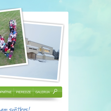
OPMĪTNE
PIEREDZE
GALERIJA
cam svētkos!