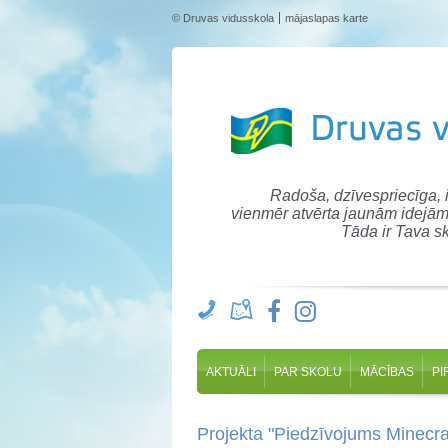
© Druvas vidusskola
mājaslapas karte
Radoša, dzīvespriecīga,
vienmēr atvērta jaunām idejām
Tāda ir Tava sk
AKTUĀLI
PAR SKOLU
MĀCĪBAS
PI
Projekta "Piedzīvojums Minecraf