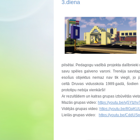
3.diena
pilsētai. Pedagogu vadībā projekta dalībnieki m
savu spēles galveno varoni. Trenēja savstap
esošus objektus nemaz nav tik viegli, jo jā
celtā Druvas vidusskola 1989.gadā, šodien 
prototipu nebija vienkārši!
Ar rezultātiem un katras grupas izbūvētās vieta
Mazās grupas video:
https://youtu.be/vj5Ytzh
Vidējās grupas video:
https://youtu.be/8GqK
Lielās grupas video:
https://youtu.be/CddUS