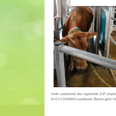
Vizīte uzņēmumā tika organizēta ESF projekta
Nr.8.3.5.0/16/I/001 pasākuma "Biznes gēns" ie