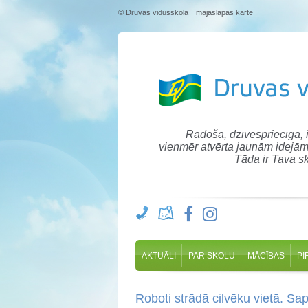
© Druvas vidusskola
mājaslapas karte
Radoša, dzīvespriecīga,
vienmēr atvērta jaunām idejām
Tāda ir Tava sk
AKTUĀLI
PAR SKOLU
MĀCĪBAS
PI
Roboti strādā cilvēku vietā. Sap