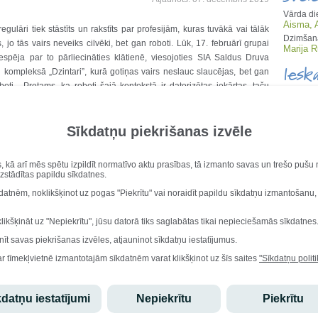
Vārda di
Aisma, 
gulāri tiek stāstīts un rakstīts par profesijām, kuras tuvākā vai tālāk
Dzimšana
, jo tās vairs neveiks cilvēki, bet gan roboti. Lūk, 17. februārī grupai
Marija 
iespēja par to pārliecināties klātienē, viesojoties SIA Saldus Druva
Iesk
u kompleksā „Dzintari”, kurā gotiņas vairs neslauc slaucējas, bet gan
boti. Protams, ka roboti šajā kontekstā ir datorizētas iekārtas, taču
 ka slaukšanas procesā vairs nemaz nav jāiejaucas cilvēkam. Visu no
Stu
gām izdara gudrā iekārta. Turklāt gotiņas pie tās ir jau pieradušas un
Sīkdatņu piekrišanas izvēle
dodas izslaukties, jo slaukšanas laikā viņas var pamieloties ar ļoti
Ēdi
m, kas, kā stāstīja SIA Saldus Druva valdes priekšsēdētāja un mūsu
undiņa, gotiņām ir tas pats, kas mums saldumi. Mūsu viesošanās laikā
s, kā arī mēs spētu izpildīt normatīvo aktu prasības, tā izmanto savas un trešo puš
jām granulām, taču robots precīzi zināja, kurai ir pienācis slaukšanas
uzstādītas papildu sīkdatnes.
Lepo
per, vai ne? Turklāt visā milzīgajā kompleksā tobrīd strādāja tikai divi
kdatnēm, noklikšķinot uz pogas "Piekrītu" vai noraidīt papildu sīkdatņu izmantošanu,
 mūzika. Raibaļas brīvi staigāja pa fermu, ēda, gulēja vai apmeklēja
doma, ka tā izskatās pilnīgi laimīgas govis.
Edgars
klikšķināt uz "Nepiekrītu", jūsu datorā tiks saglabātas tikai nepieciešamās sīkdatnes
Materiālu sagatavoja skolotāja Antra Dukāne
atzinību
olimpiād
nīt savas piekrišanas izvēles, atjauninot sīkdatņu iestatījumus.
starptau
olimpiād
ar tīmekļvietnē izmantotajām sīkdatnēm varat klikšķinot uz šīs saites
"Sīkdatņu politi
datņu iestatījumi
Nepiekrītu
Piekrītu