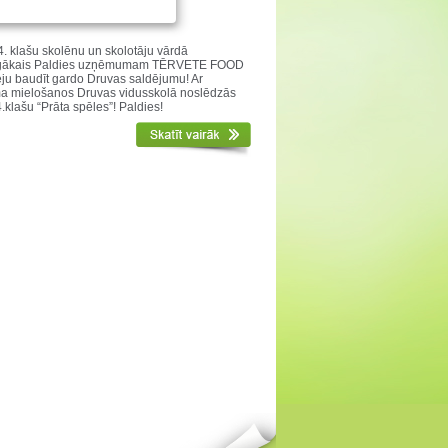
ies!
. klašu skolēnu un skolotāju vārdā
nīgākais Paldies uzņēmumam TĒRVETE FOOD
ēju baudīt gardo Druvas saldējumu! Ar
a mielošanos Druvas vidusskolā noslēdzās
.klašu “Prāta spēles”! Paldies!