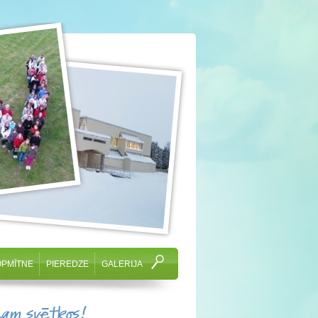
OPMĪTNE
PIEREDZE
GALERIJA
cam svētkos!