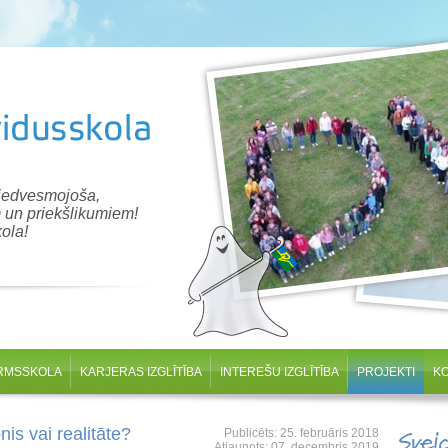
 iedvesmojoša,
 un priekšlikumiem!
ola!
RMSSKOLA
KARJERAS IZGLĪTĪBA
INTEREŠU IZGLĪTĪBA
PROJEKTI
K
nis vai realitāte?
Publicēts: 25. februāris 2018
Svei
Atjaunots: 07. decembris 2019