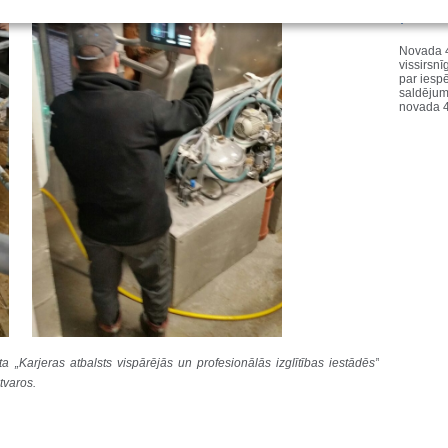
Pald
Novada 4
vissirs
par iesp
saldējum
novada 4
 „Karjeras atbalsts vispārējās un profesionālās izglītības iestādēs”
tvaros.