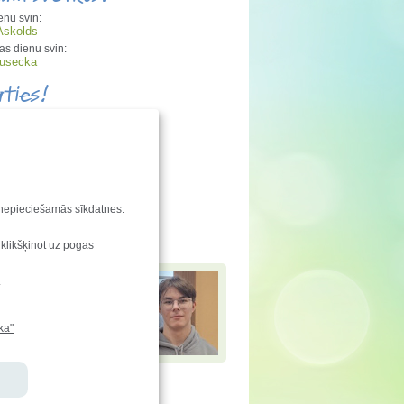
enu svin:
Askolds
s dienu svin:
Rusecka
aties!
ndu saraksta izmaiņas
enkarte
vēstis
e-klase.lv
u nepieciešamās sīkdatnes.
jamies!
 klikšķinot uz pogas
 Andersons
ir ieguvis
.
 Baltijas informātikas
ē (BOI 2025) un atzinību
tiskajā informātikas
ē (IOI 2025)
ka"