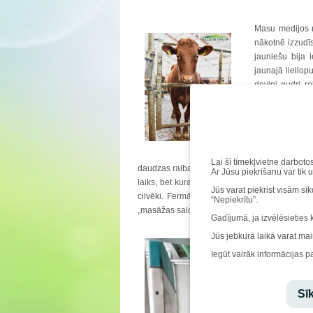
Masu medijos re
nākotnē izzudīs
jauniešu bija 
jaunajā liellop
deviņi gudri ro
pārsteidz tas,
sākuma līdz bei
pašas labprāt 
gardām granulā
gide Marita Sp
Lai šī tīmekļvietne darboto
daudzas raibaļas vēlējās pamieloties ar garda
Ar Jūsu piekrišanu var tik 
laiks, bet kurai vēl kādu laiciņu jāpagaida. Su
Jūs varat piekrist visām sī
cilvēki. Fermā nepārtraukti skanēja patīkama
“Nepiekrītu”.
„masāžas salonu”, un man visu laiku neatstāja 
Gadījumā, ja izvēlēsieties 
Jūs jebkurā laikā varat mai
Iegūt vairāk informācijas p
Sīk