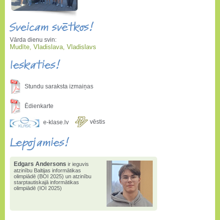
Sveicam svētkos!
Vārda dienu svin:
Mudīte, Vladislava, Vladislavs
Ieskaties!
Stundu saraksta izmaiņas
Ēdienkarte
vēstis
e-klase.lv
Lepojamies!
Edgars Andersons
ir ieguvis
atzinību Baltijas informātikas
olimpiādē (BOI 2025) un atzinību
starptautiskajā informātikas
olimpiādē (IOI 2025)