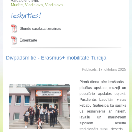
Vārda dienu svin:
Mudīte, Vladislava, Vladislavs
Ieskaties!
Stundu saraksta izmaiņas
Ēdienkarte
Divpadsmitie - Erasmus+ mobilitātē Turcijā
Publicēts: 17. oktobris 2025
Pirmā diena pēc ierašanās -
pilsētas apskate, muzeji un
populārie apslates objekti.
Pusdienās baudījām vistas
kebabu (patiesībā kā šašliks
uz iesmiņiem) ar rīsiem,
lavašu un marinētiem
sīpoliem. Desertā
tradicionāls turku deserts -