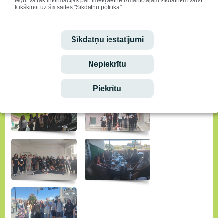
Iegūt vairāk informācijas par tīmekļvietnē izmantotajām sīkdatnēm varat
klikšķinot uz šīs saites
"Sīkdatņu politika"
Sīkdatņu iestatījumi
Nepiekrītu
Piekrītu