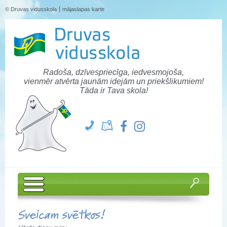
© Druvas vidusskola
mājaslapas karte
Radoša, dzīvespriecīga, iedvesmojoša,
vienmēr atvērta jaunām idejām un priekšlikumiem!
Tāda ir Tava skola!
Sveicam svētkos!