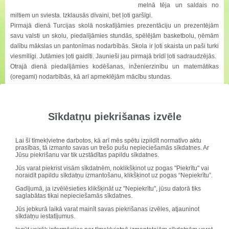
melnā tēja un saldais no
miltiem un sviesta. Izklausās dīvaini, bet ļoti garšīgi.
Pirmajā dienā Turcijas skolā noskatījāmies prezentāciju un prezentējām
savu valsti un skolu, piedalījāmies stundās, spēlējām basketbolu, ņēmām
dalību mākslas un pantonīmas nodarbībās. Skola ir ļoti skaista un paši turki
viesmīlīgi. Jutāmies ļoti gaidīti. Jaunieši jau pirmajā brīdī ļoti sadraudzējās.
Otrajā dienā piedalījāmies kodēšanas, inženierzinību un matemātikas
(oregami) nodarbībās, kā arī apmeklējām mācību stundas.
Turpmākajās dienās devāmies ekskursijās Konijas apkārtnē un ceturtdienā
- pilnas dienas ekskursijā uz Kapadokiju, kur mūsu grupu pavadīja tikai
turku skolotājas. Kad trešdien atvadījāmies no draugiem, jaunieši
Sīkdatņu piekrišanas izvēle
komentēja tā: "Skolotāj, nevar rīt arī uz skolu, nevis ekskursijā?" un "Vai
kaut kā nevar turku bērnus līdzi atvest? Mums ļoti viņi patīk!".
Ļoti ceram, ka nākamajā mācību gadā Konijas vidusskola saņems
Lai šī tīmekļvietne darbotos, kā arī mēs spētu izpildīt normatīvo aktu
prasības, tā izmanto savas un trešo pušu nepieciešamās sīkdatnes. Ar
Erasmus+ finansējumu un varēs noorganizēt skolēnu grupas atbildes vizīti
Jūsu piekrišanu var tik uzstādītas papildu sīkdatnes.
pie mums. Gribam ar sirds siltumu atdarīt Turcijā saņemto.
Jūs varat piekrist visām sīkdatnēm, noklikšķinot uz pogas "Piekrītu" vai
noraidīt papildu sīkdatņu izmantošanu, klikšķinot uz pogas “Nepiekrītu”.
Gadījumā, ja izvēlēsieties klikšķināt uz "Nepiekrītu", jūsu datorā tiks
saglabātas tikai nepieciešamās sīkdatnes.
Jūs jebkurā laikā varat mainīt savas piekrišanas izvēles, atjauninot
sīkdatņu iestatījumus.