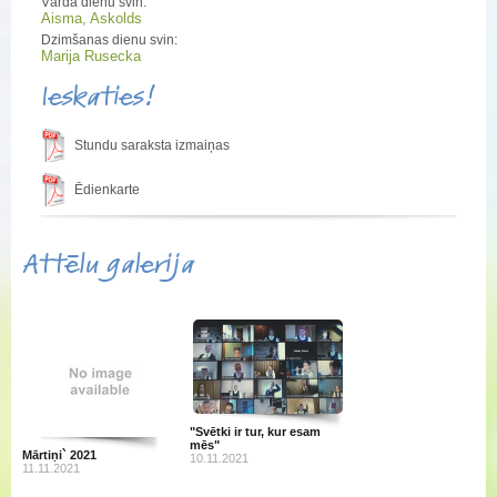
Vārda dienu svin:
Aisma, Askolds
Dzimšanas dienu svin:
Marija Rusecka
Ieskaties!
Stundu saraksta izmaiņas
Ēdienkarte
Attēlu galerija
"Svētki ir tur, kur esam
mēs"
Mārtiņi` 2021
10.11.2021
11.11.2021