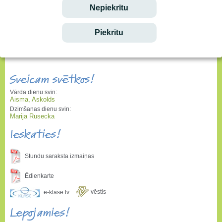
Nepiekrītu
Sveicam svētkos!
04.05.2021
Piekrītu
Sveicam svētkos!
Vārda dienu svin:
Aisma, Askolds
Dzimšanas dienu svin:
Marija Rusecka
Ieskaties!
Stundu saraksta izmaiņas
Ēdienkarte
vēstis
e-klase.lv
Lepojamies!