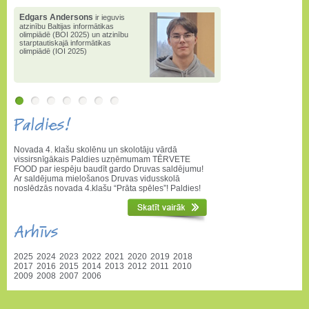
Edgars Andersons
ir ieguvis
atzinību Baltijas informātikas
olimpiādē (BOI 2025) un atzinību
starptautiskajā informātikas
olimpiādē (IOI 2025)
Paldies!
Novada 4. klašu skolēnu un skolotāju vārdā
vissirsnīgākais Paldies uzņēmumam TĒRVETE
FOOD par iespēju baudīt gardo Druvas saldējumu!
Ar saldējuma mielošanos Druvas vidusskolā
noslēdzās novada 4.klašu “Prāta spēles”! Paldies!
Arhīvs
2025
2024
2023
2022
2021
2020
2019
2018
2017
2016
2015
2014
2013
2012
2011
2010
2009
2008
2007
2006