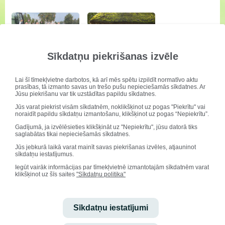
Sīkdatņu piekrišanas izvēle
"Puzura"5.-7.klašu grupa
"Puzurs" dejo koncertā
dejo Rīgā
"Tā tik ir vasara"
08.10.2021
08.10.2021
Lai šī tīmekļvietne darbotos, kā arī mēs spētu izpildīt normatīvo aktu
prasības, tā izmanto savas un trešo pušu nepieciešamās sīkdatnes. Ar
Jūsu piekrišanu var tik uzstādītas papildu sīkdatnes.
Jūs varat piekrist visām sīkdatnēm, noklikšķinot uz pogas "Piekrītu" vai
noraidīt papildu sīkdatņu izmantošanu, klikšķinot uz pogas “Nepiekrītu”.
Gadījumā, ja izvēlēsieties klikšķināt uz "Nepiekrītu", jūsu datorā tiks
saglabātas tikai nepieciešamās sīkdatnes.
Jūs jebkurā laikā varat mainīt savas piekrišanas izvēles, atjauninot
sīkdatņu iestatījumus.
Dejotāju nodarbības
"Puzura"5.-7.klašu grupa
vasarā
dejo Rīgā
Iegūt vairāk informācijas par tīmekļvietnē izmantotajām sīkdatnēm varat
14.09.2021
14.09.2021
klikšķinot uz šīs saites
"Sīkdatņu politika"
Sīkdatņu iestatījumi
Ielādēt vēl