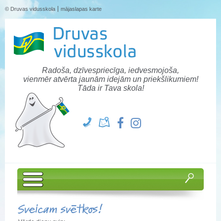
© Druvas vidusskola
mājaslapas karte
Radoša, dzīvespriecīga, iedvesmojoša,
vienmēr atvērta jaunām idejām un priekšlikumiem!
Tāda ir Tava skola!
Sveicam svētkos!