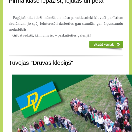
Pirmā klase iepazīst, iejūtas un pēta
Pagājuši tikai daži mēneši, un mūsu pirmklasnieki kļuvuši par īstiem
skolēniem, jo spēj ieinteresēti darboties gan stundās, gan ārpusstundu
nodarbībās.
Gribat redzēt, kā mums iet – paskatieties galerijā!
Tuvojas "Druvas klepiņš"