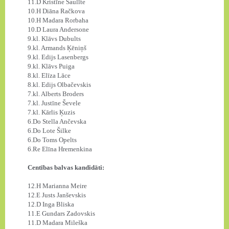
11.D Kristīne Saulīte
10.H Diāna Račkova
10.H Madara Rorbaha
10.D Laura Andersone
9.kl. Klāvs Dubults
9.kl. Armands Ķēniņš
9.kl. Edijs Lasenbergs
9.kl. Klāvs Puiga
8.kl. Elīza Lāce
8.kl. Edijs Olbačevskis
7.kl. Alberts Broders
7.kl. Justīne Ševele
7.kl. Kārlis Ķuzis
6.Do Stella Ančevska
6.Do Lote Šilke
6.Do Toms Opelts
6.Re Elīna Hremenkina
Centības balvas kandidāti:
12.H Marianna Meire
12.E Justs Janševskis
12.D Inga Bliska
11.E Gundars Zadovskis
11.D Madara Mileška