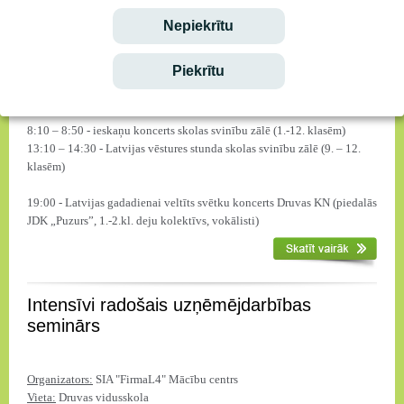
19:00 – Lāčplēša dienas pasākums Kalpaka laukumā
Nepiekrītu
Aicināti visi interesenti!
15. novembrī
Piekrītu
11:40 – 12:20 – klases stunda par Latviju (6. – 8. klasēm)
17. novembrī
8:10 – 8:50 - ieskaņu koncerts skolas svinību zālē (1.-12. klasēm)
13:10 – 14:30 - Latvijas vēstures stunda skolas svinību zālē (9. – 12.
klasēm)
19:00 - Latvijas gadadienai veltīts svētku koncerts Druvas KN (piedalās
JDK „Puzurs”, 1.-2.kl. deju kolektīvs, vokālisti)
Intensīvi radošais uzņēmējdarbības
seminārs
Organizators:
SIA "FirmaL4" Mācību centrs
Vieta:
Druvas vidusskola