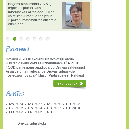
Edgars Andersons
2025. gadā
ieguvis 1.pakāpi valsts
informātikas olimpiādē
,
1.vietu
valstī konkursā "Bebr[a]s" un
3.pakāpi matemātikas atklātajā
olimpiādē
Paldies!
Novada 4. klašu skolēnu un skolotāju vārdā
vissirsnīgākais Paldies uzņēmumam TĒRVETE
FOOD par iespēju baudīt gardo Druvas saldējumu!
Ar saldējuma mielošanos Druvas vidusskolā
noslēdzās novada 4.klašu “Prāta spēles”! Paldies!
Arhīvs
2025
2024
2023
2022
2021
2020
2019
2018
2017
2016
2015
2014
2013
2012
2011
2010
2009
2008
2007
2006
1970
Druvas vidusskola