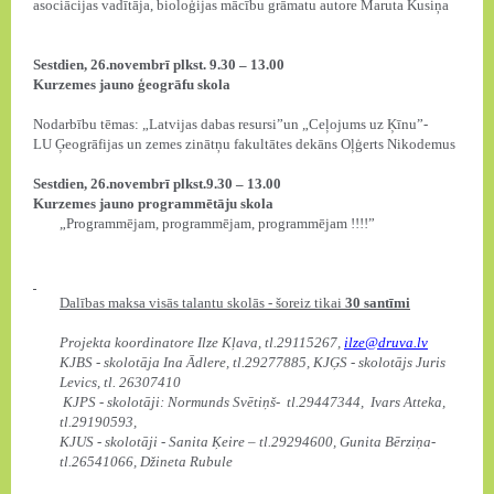
asociācijas vadītāja, bioloģijas mācību grāmatu autore Maruta Kusiņa
Sestdien, 26.novembrī plkst. 9.30 – 13.00
Kurzemes jauno ģeogrāfu skola
Nodarbību tēmas: „Latvijas dabas resursi”un „Ceļojums uz Ķīnu”-
LU Ģeogrāfijas un zemes zinātņu fakultātes dekāns Oļģerts Nikodemus
Sestdien, 26.novembrī plkst.9.30 – 13.00
Kurzemes jauno programmētāju skola
„Programmējam, programmējam, programmējam !!!!”
Dalības maksa visās talantu skolās - šoreiz tikai
30 santīmi
Projekta koordinatore Ilze Kļava, tl.29115267,
ilze@druva.lv
KJBS - skolotāja Ina Ādlere, tl.29277885,
KJĢS - skolotājs Juris
Levics, tl. 26307410
KJPS - skolotāji: Normunds Svētiņš-
tl.29447344,
Ivars Atteka,
tl.29190593,
KJUS - skolotāji -
Sanita Ķeire – tl.29294600, Gunita Bērziņa-
tl.26541066, Džineta Rubule