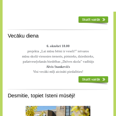
Vecāku diena
6. oktobrī 18.00
projekta „Lai mūsu bērni ir veseli!” ietvaros
mūsu skolā viesosies treneris, pirtnieks, dziednieks,
pašatveseļošanās biedrības „Dzīves skola” vadītājs
Alvis Stankevičs
Visi vecāki mīļi aicināti piedalīties!
Desmitie, topiet īsteni mūsēji!