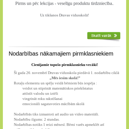
Pirms un pēc lekcijas - veselīgu produktu tirdzniecība.
.
Uz tikšanos Druvas vidusskolā!
Nodarbības nākamajiem pirmklasniekiem
Cienījamie topošo pirmklasnieku vecāki!
Šī gada 26. novembrī Druvas vidusskola piedāvā 1. nodarbību ciklā
„Mēs iesim skolā!”
Rotaļu elementu un spēļu veidā bērniem būs iespēja :
veidot un stiprināt matemātiskos priekšstatus
attīstīt valodu un iztēli
vingrināt roku rakstīšanai
emocionāli sagatavoties mācībām skolā
Nodarbībās tiks izmantoti arī audio un video materiāli.
Nodarbību ilgums: 2 stundas.
Nodarbības notiks 1 reizi mēnesī. Bērni varēs apmeklēt arī