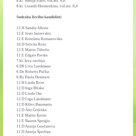
8.kl. Sintija Plāce, vid.atz. 8,6
8.kl. Linards Hremenkins, vid.atz. 8,4
Sudraba liecību kandidāti:
12.H Sandra Alksne
12.E Justs Jansevskis
12.E Kristiāna Romanovska
10.D Solvita Roze
12.E Mariss Tūbelis
11.E Edgars Pavārs
7.kl. Ieva ozoliņa
6.D0 Līva Landmane
6.Do Roberts Pučka
6.Re Paula Demitere
12.H Linda Roze
12.D Inga Bliska
12.D Linda Ose
12.D Līga Landmane
12.D Klāvs Baumanis
12.D Āris Goļenko
11.E Matīss Ķeiris
11.E Naurus Sproģis
11.D Annija Gončarova
11.D Annija Šperliņa