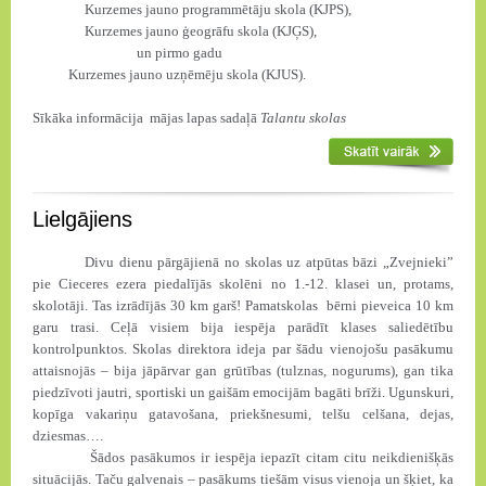
Kurzemes jauno programmētāju skola (KJPS),
Kurzemes jauno ģeogrāfu skola (KJĢS),
un pirmo gadu
Kurzemes jauno uzņēmēju skola (KJUS).
Sīkāka informācija
mājas lapas sadaļā
Talantu skolas
Lielgājiens
Divu dienu pārgājienā no skolas uz atpūtas bāzi „Zvejnieki”
pie Cieceres ezera piedalījās skolēni no 1.-12. klasei un, protams,
skolotāji. Tas izrādījās
30 km
garš! Pamatskolas bērni pieveica
10 km
garu trasi. Ceļā visiem bija iespēja parādīt klases saliedētību
kontrolpunktos. Skolas direktora ideja par šādu vienojošu pasākumu
attaisnojās – bija jāpārvar gan grūtības (tulznas, nogurums), gan tika
piedzīvoti jautri, sportiski un gaišām emocijām bagāti brīži. Ugunskuri,
kopīga vakariņu gatavošana, priekšnesumi, telšu celšana, dejas,
dziesmas….
Šādos pasākumos ir iespēja iepazīt citam citu neikdienišķās
situācijās. Taču galvenais – pasākums tiešām visus vienoja un šķiet, ka