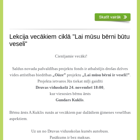
Lekcija vecākiem ciklā "Lai mūsu bērni būtu
veseli"
Cienījamie vecāki!
Saldus novada pašvaldības projektu fonds ir atbalstījis drošas dzīves
vides attīstības biedrības
„Oāze”
projektu
„Lai mūsu bērni ir veseli!”
.
Projekta ietvaros Jūs tiekat mīļi gaidīti
Druvas vidusskolā
24. novembrī 18:00
,
kur viesosies bērnu ārsts
Gundars Kuklis
.
Bērnu ārsts A.Kuklis runās ar vecākiem par dažādiem ģimenes veselības
aspektiem.
Uz un no Druvas vidusskolas kursēs autobuss.
Pasākums ir bez maksas.