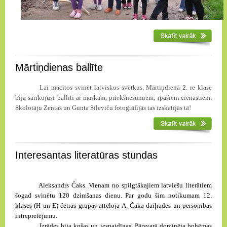
Mārtiņdienas ballīte
Lai mācītos svinēt latviskos svētkus, Mārtiņdienā 2. re klase
bija sarīkojusi ballīti ar maskām, priekšnesumiem, īpašiem cienastiem.
Skolotāju Zentas un Gunta Sileviču fotogrāfijās tas izskatījās tā!
Interesantas literatūras stundas
Aleksandrs Čaks. Vienam no spilgtākajiem latviešu literātiem
šogad svinētu 120 dzimšanas dienu. Par godu šim notikumam 12.
klases (H un E) četrās grupās attēloja A. Čaka daiļrades un personības
intrepretējumu.
Izrādes bija košas un iespaidīgas. Pārsvarā dominēja bohēmas