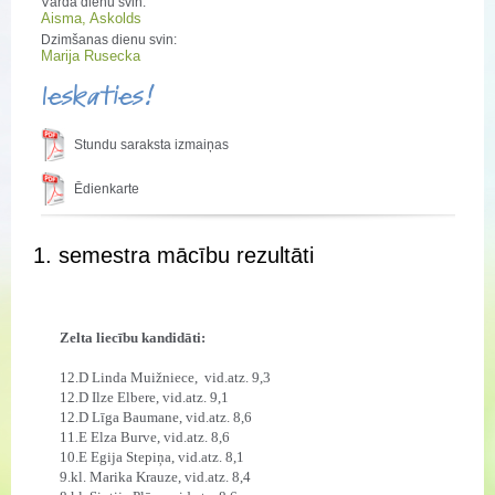
Vārda dienu svin:
Aisma, Askolds
Dzimšanas dienu svin:
Marija Rusecka
Ieskaties!
Stundu saraksta izmaiņas
Ēdienkarte
1. semestra mācību rezultāti
Zelta liecību kandidāti:
12.D Linda Muižniece,
vid.atz. 9,3
12.D Ilze Elbere, vid.atz. 9,1
12.D Līga Baumane, vid.atz. 8,6
11.E Elza Burve, vid.atz. 8,6
10.E Egija Stepiņa, vid.atz. 8,1
9.kl. Marika Krauze, vid.atz. 8,4