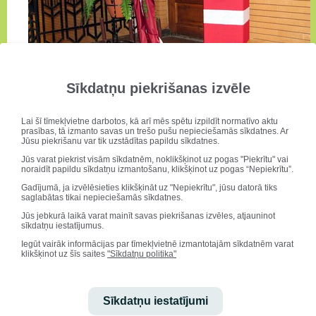
Sīkdatņu piekrišanas izvēle
Lai šī tīmekļvietne darbotos, kā arī mēs spētu izpildīt normatīvo aktu
prasības, tā izmanto savas un trešo pušu nepieciešamās sīkdatnes. Ar
To pašu svētāko
Jūsu piekrišanu var tik uzstādītas papildu sīkdatnes.
Tu neaizmirsti:
Jūs varat piekrist visām sīkdatnēm, noklikšķinot uz pogas "Piekrītu" vai
vai celies debesīs,
noraidīt papildu sīkdatņu izmantošanu, klikšķinot uz pogas “Nepiekrītu”.
vai jūras dzīlēs nirsti,
Gadījumā, ja izvēlēsieties klikšķināt uz "Nepiekrītu", jūsu datorā tiks
vai draugu pulkā
saglabātas tikai nepieciešamās sīkdatnes.
dali savu prieku,
vai viens pats satiecies
Jūs jebkurā laikā varat mainīt savas piekrišanas izvēles, atjauninot
sīkdatņu iestatījumus.
ar ienaidnieku –
Tu esi Latvija!
Iegūt vairāk informācijas par tīmekļvietnē izmantotajām sīkdatnēm varat
klikšķinot uz šīs saites
"Sīkdatņu politika"
Ojārs Vācietis
11. novembrī
Sīkdatņu iestatījumi
18:00 – lāpu gājiens „Gaismas ceļš” (no SPĢ)