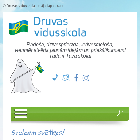
© Druvas vidusskola
mājaslapas karte
Radoša, dzīvespriecīga, iedvesmojoša,
vienmēr atvērta jaunām idejām un priekšlikumiem!
Tāda ir Tava skola!
Sveicam svētkos!