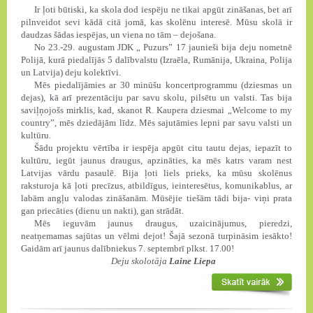
Ir ļoti būtiski, ka skola dod iespēju ne tikai apgūt zināšanas, bet arī
pilnveidot sevi kādā citā jomā, kas skolēnu interesē. Mūsu skolā ir
daudzas šādas iespējas, un viena no tām – dejošana.
No 23.-29. augustam JDK „ Puzurs” 17 jaunieši bija deju nometnē
Polijā, kurā piedalījās 5 dalībvalstu (Izraēla, Rumānija, Ukraina, Polija
un Latvija) deju kolektīvi.
Mēs piedalījāmies ar 30 minūšu koncertprogrammu (dziesmas un
dejas), kā arī prezentāciju par savu skolu, pilsētu un valsti. Tas bija
saviļņojošs mirklis, kad, skanot R. Kaupera dziesmai „Welcome to my
country”, mēs dziedājām līdz. Mēs sajutāmies lepni par savu valsti un
kultūru.
Šādu projektu vērtība ir iespēja apgūt citu tautu dejas, iepazīt to
kultūru, iegūt jaunus draugus, apzināties, ka mēs katrs varam nest
Latvijas vārdu pasaulē. Bija ļoti liels prieks, ka mūsu skolēnus
raksturoja kā ļoti precīzus, atbildīgus, ieinteresētus, komunikablus, ar
labām angļu valodas zināšanām. Mūsējie tiešām tādi bija- viņi prata
gan priecāties (dienu un nakti), gan strādāt.
Mēs ieguvām jaunus draugus, uzaicinājumus, pieredzi,
neatņemamas sajūtas un vēlmi dejot! Šajā sezonā turpināsim iesākto!
Gaidām arī jaunus dalībniekus 7. septembrī plkst. 17.00!
Deju skolotāja
Laine Liepa