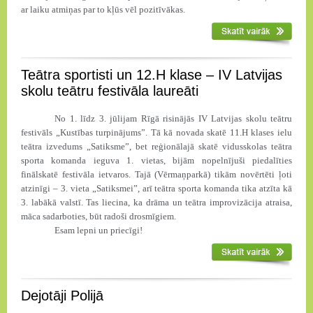
ar laiku atmiņas par to kļūs vēl pozitīvākas.
Teātra sportisti un 12.H klase – IV Latvijas
skolu teātru festivāla laureāti
No 1. līdz 3. jūlijam Rīgā risinājās IV Latvijas skolu teātru
festivāls „Kustības turpinājums”. Tā kā novada skatē 11.H klases ielu
teātra izvedums „Satiksme”, bet reģionālajā skatē vidusskolas teātra
sporta komanda ieguva 1. vietas, bijām nopelnījuši piedalīties
finālskatē festivāla ietvaros. Tajā (Vērmaņparkā) tikām novērtēti ļoti
atzinīgi – 3. vieta „Satiksmei”, arī teātra sporta komanda tika atzīta kā
3. labākā valstī. Tas liecina, ka drāma un teātra improvizācija atraisa,
māca sadarboties, būt radoši drosmīgiem.
Esam lepni un priecīgi!
Dejotāji Polijā