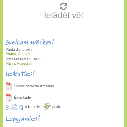
Ielādēt vēl
Sveicam svētkos!
Vārda dienu svin:
Aisma, Askolds
Dzimšanas dienu svin:
Marija Rusecka
Ieskaties!
Stundu saraksta izmaiņas
Ēdienkarte
vēstis
e-klase.lv
Lepojamies!