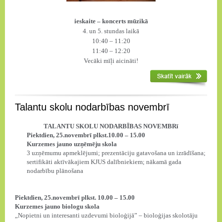
ieskaite – koncerts mūzikā
4. un 5. stundas laikā
10:40 – 11:20
11:40 – 12:20
Vecāki mīļi aicināti!
Talantu skolu nodarbības novembrī
TALANTU SKOLU NODARBĪBAS NOVEMBRī
Piektdien, 25.novembrī plkst.10.00 – 15.00
Kurzemes jauno uzņēmēju skola
3 uzņēmumu apmeklējumi; prezentāciju gatavošana un izrādīšana;
sertifikāti aktīvākajiem KJUS dalībniekiem; nākamā gada
nodarbību plānošana
Piektdien, 25.novembrī plkst. 10.00 – 15.00
Kurzemes jauno biologu skola
„Nopietni un interesanti uzdevumi bioloģijā” – bioloģijas skolotāju