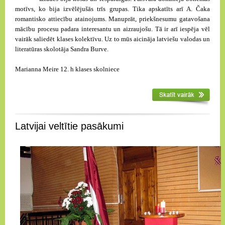
motīvs, ko bija izvēlējušās trīs grupas. Tika apskatīts arī A. Čaka
romantisko attiecību atainojums. Manuprāt, priekšnesumu gatavošana
mācību procesu padara interesantu un aizraujošu. Tā ir arī iespēja vēl
vairāk saliedēt klases kolektīvu. Uz to mūs aicināja latviešu valodas un
literatūras skolotāja Sandra Burve.
Marianna Meire 12. h klases skolniece
Latvijai veltītie pasākumi