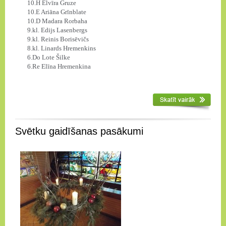
10.H Elvīra Gruze
10.E Ariāna Grīnblate
10.D Madara Rorbaha
9.kl. Edijs Lasenbergs
9.kl. Reinis Borisēvičs
8.kl. Linards Hremenkins
6.Do Lote Šilke
6.Re Elīna Hremenkina
Svētku gaidīšanas pasākumi