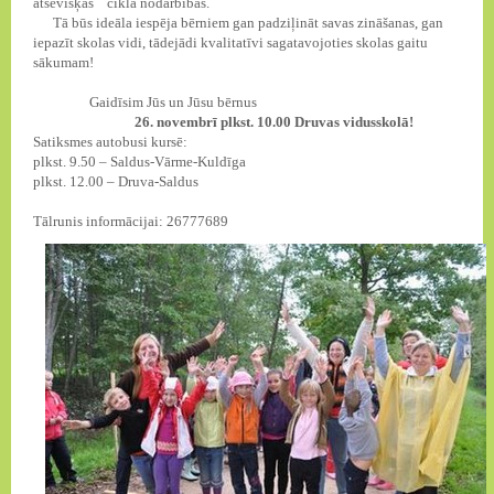
atsevišķas
cikla nodarbības.
Tā būs ideāla iespēja bērniem gan padziļināt savas zināšanas, gan
iepazīt skolas vidi, tādejādi kvalitatīvi sagatavojoties skolas gaitu
sākumam!
Gaidīsim Jūs un Jūsu bērnus
26. novembrī plkst. 10.00 Druvas vidusskolā!
Satiksmes autobusi kursē:
plkst. 9.50 – Saldus-Vārme-Kuldīga
plkst. 12.00 – Druva-Saldus
Tālrunis informācijai: 26777689