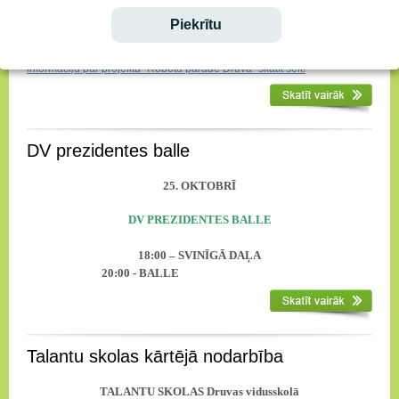
Pasākumā aicinātas piedalīties 4.-5.kl. skolēnu komandas no Saldus
sākumskolas, Lutriņu pamatskolas un Druvas vidusskolas (katrā
Piekrītu
komandā 3 skolēni, kopā ~30 skolēni)
Informāciju par projektu "Robotu parāde Druvā" skatīt šeit!
DV prezidentes balle
25. OKTOBRĪ
DV PREZIDENTES BALLE
18:00 – SVINĪGĀ DAĻA
20:00 - BALLE
Talantu skolas kārtējā nodarbība
TALANTU SKOLAS Druvas vidusskolā