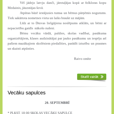
Vēl jādejo latvju danči, jārotaļājas kopā ar folkloras kopu
Medainis, jāuzstājas šovā.
Atpūtas bāzē iestājusies tumsa un bērnus pārņēmis nogurums.
Tiek sakārtota nometnes vieta un laiks braukt uz mājām.
Līdz ar to Druvas lielgājiena noslēpums atklāts, un bērni ar
nepacietību gaidīs
nākošo rudeni.
Bērnu vecāku vārdā, paldies, skolas vadībai, pasākuma
organizētājiem, klases audzinātājai par jauko pasākumu un iespēju arī
pašiem mazākajiem skolēniem piedalīties, parādīt izturību un prasmes
un skaisti atpūsties.
Raivo omīte
Vecāku sapulces
20. SEPTEMBRĪ
* PLKST. 18:00 SKOLAS VECĀKU SAPULCE