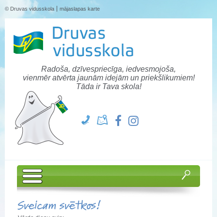
© Druvas vidusskola
mājaslapas karte
Radoša, dzīvespriecīga, iedvesmojoša,
vienmēr atvērta jaunām idejām un priekšlikumiem!
Tāda ir Tava skola!
Sveicam svētkos!