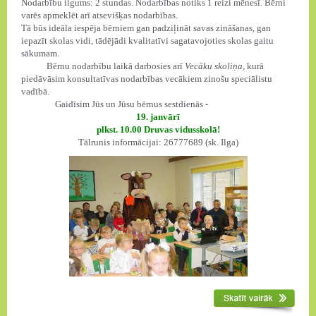
Nodarbību ilgums: 2 stundas. Nodarbības notiks 1 reizi mēnesī. Bērni
varēs apmeklēt arī atsevišķas nodarbības.
Tā būs ideāla iespēja bērniem gan padziļināt savas zināšanas, gan
iepazīt skolas vidi, tādējādi kvalitatīvi sagatavojoties skolas gaitu
sākumam.
Bērnu nodarbību laikā darbosies arī
Vecāku skoliņa
, kurā
piedāvāsim konsultatīvas nodarbības vecākiem zinošu speciālistu
vadībā.
Gaidīsim Jūs un Jūsu bērnus sestdienās -
19. janvārī
plkst. 10.00 Druvas vidusskolā!
Tālrunis informācijai: 26777689 (sk. Ilga)