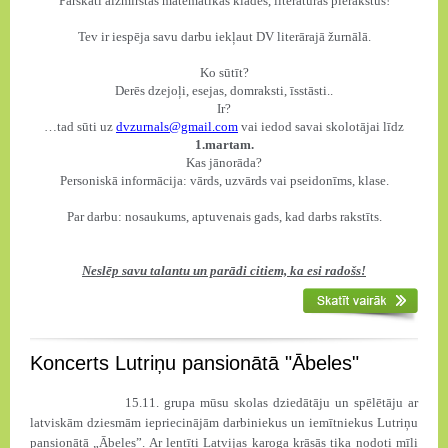
Pārskati aizmirstās matemātikas klades, literatūras pierakstus!
Tev ir iespēja savu darbu iekļaut DV literārajā žurnālā.
Ko sūtīt?
Derēs dzejoļi, esejas, domraksti, īsstāsti..
Ir?
…tad sūti uz
dvzurnals@gmail.com
vai iedod savai skolotājai līdz
1.martam.
Kas jānorāda?
Personiskā informācija: vārds, uzvārds vai pseidonīms, klase.
Par darbu: nosaukums, aptuvenais gads, kad darbs rakstīts.
Neslēp savu talantu un parādi citiem, ka esi radošs!
Koncerts Lutriņu pansionātā "Ābeles"
15.11. grupa mūsu skolas dziedātāju un spēlētāju ar
latviskām dziesmām iepriecinājām darbiniekus un iemītniekus Lutriņu
pansionātā „Ābeles”. Ar lentīti Latvijas karoga krāsās tika nodoti mīļi