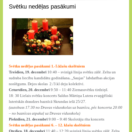
Svētku nedēļas pasākumi
Svētku nedēļas pasākumi 1.-5.klašu skolēniem
Trešdien, 19. decembrī
10:40 – svinīgā līnija svētku zālē. Zelta un
sudraba liecību kandidātu godināšana
.
„Saujas” labdarības akcijas
noslēgums. Dejos skolas 2./3.kl deju kolektīvi.
Ceturtdien, 20. decembrī
9:50 – 11:40 Ziemassvētku tirdziņš.
18: 30 Lielais svētku koncerts Saldus Mārtiņa Lutera evaņģēliski
luteriskās draudzes baznīcā Skrundas ielā 25/27.
(autobuss 17:30 no Druvas vidusskolas uz baznīcu, pēc koncerta 20:00
– no baznīcas atpakaļ uz Druvas vidusskolu)
Piektdien, 21. decembrī
9:00 – 9:40 Skolotāju rīta koncerts
Svētku nedēļas pasākumi 6. – 12. klašu skolēniem
Otrdien, 18. decembrī
11:40 – 12:20 svinīgā līnija svētku zālē. Zelta