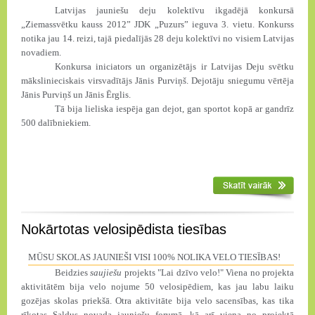
Latvijas jauniešu deju kolektīvu ikgadējā konkursā
„Ziemassvētku kauss
2012”
JDK „Puzurs” ieguva 3. vietu. Konkurss
notika jau 14. reizi, tajā piedalījās 28 deju kolektīvi no visiem Latvijas
novadiem.
Konkursa iniciators un organizētājs ir Latvijas Deju svētku
mākslinieciskais virsvadītājs Jānis Purviņš. Dejotāju sniegumu vērtēja
Jānis Purviņš un Jānis Ērglis.
Tā bija lieliska iespēja gan dejot, gan sportot kopā ar gandrīz
500 dalībniekiem.
Nokārtotas velosipēdista tiesības
MŪSU SKOLAS JAUNIEŠI VISI 100% NOLIKA VELO TIESĪBAS!
Beidzies
saujiešu
projekts "Lai dzīvo velo!" Viena no projekta
aktivitātēm bija velo nojume 50 velosipēdiem, kas jau labu laiku
gozējas skolas priekšā. Otra aktivitāte bija velo sacensības, kas tika
rīkotas Saldus novada jauniešu forumā, kā arī viena no projektā