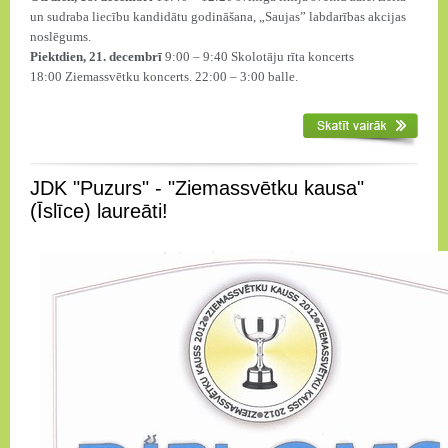
un sudraba liecību kandidātu godināšana, „Saujas” labdarības akcijas
noslēgums.
Piektdien, 21. decembrī
9:00 – 9:40 Skolotāju rīta koncerts
18:00 Ziemassvētku koncerts. 22:00 – 3:00 balle.
JDK "Puzurs" - "Ziemassvētku kausa"
(Īslīce) laureāti!