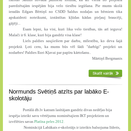
paredzētajām iespējām bija velo tiesību iegūšana. Pie mums skolā
ieradās Edgars Bērtiņš no CSDD Saldus nodaļas un bērniem tika
apskaidroti noteikumi, izstāstītas kļūdas kādas pieļauj braucēji,
gājēji...
Esam lepni, ka visi, kuri lika velo tiesības, tās arī ieguva!
Malači ir 6. klase, kuri bija gandrīz visa klase!
Liels paldies
saujiešiem
par darbu, mīlestību, ko deva šajā
projektā. Ļoti ceru, ka mums būs vēl šādi "darbīgi" projekti un
nodarbes! Paldies Ilzei Kļavai par papīru kārtošanu..
Mārtiņš Bergmanis
Normunds Svētiņš atzīts par labāko E-
skolotāju
Portālā db.lv katram lasītājam gandrīz divas nedēļas bija
iespēja izteikt savu vērtējumu nominētajiem IKT projektiem un
izvēlēties savas
Platīna peles 2012.
Nominācijā Labākais e-skolotājs ir izteikts balsojuma līderis,