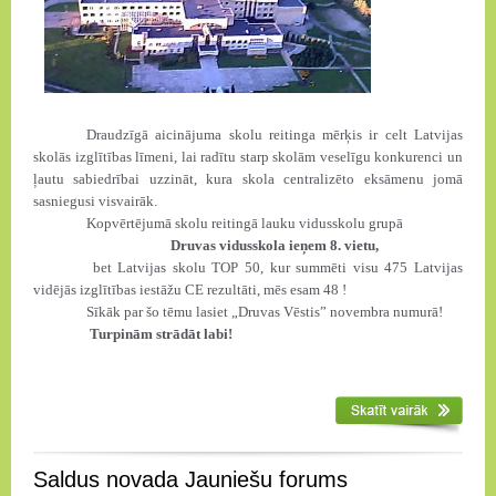
Draudzīgā aicinājuma skolu reitinga mērķis ir celt Latvijas
skolās izglītības līmeni, lai radītu starp skolām veselīgu konkurenci un
ļautu sabiedrībai uzzināt, kura skola centralizēto eksāmenu jomā
sasniegusi visvairāk.
Kopvērtējumā skolu reitingā lauku vidusskolu grupā
Druvas vidusskola ieņem 8. vietu,
bet Latvijas skolu TOP 50, kur summēti visu 475 Latvijas
vidējās izglītības iestāžu CE rezultāti, mēs esam 48 !
Sīkāk par šo tēmu lasiet „Druvas Vēstis” novembra numurā!
Turpinām strādāt labi!
Saldus novada Jauniešu forums