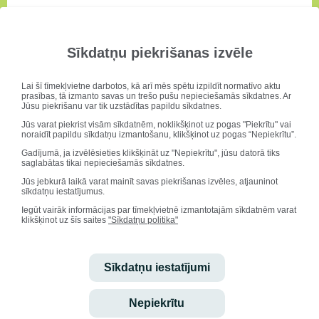
3. novembrī Druvas vidusskolā
SALDUS NOVADA JAUNIEŠU FORUMS
Satikties, uzzināt, atpūsties, diskutēt…
Sīkdatņu piekrišanas izvēle
Sīkāk – afišā!
Lai šī tīmekļvietne darbotos, kā arī mēs spētu izpildīt normatīvo aktu
Afišu skatīt šeit!
prasības, tā izmanto savas un trešo pušu nepieciešamās sīkdatnes. Ar
Jūsu piekrišanu var tik uzstādītas papildu sīkdatnes.
Jūs varat piekrist visām sīkdatnēm, noklikšķinot uz pogas "Piekrītu" vai
noraidīt papildu sīkdatņu izmantošanu, klikšķinot uz pogas “Nepiekrītu”.
Robotu parāde
Gadījumā, ja izvēlēsieties klikšķināt uz "Nepiekrītu", jūsu datorā tiks
saglabātas tikai nepieciešamās sīkdatnes.
Projekts “Robotu parāde Druvā”
Jūs jebkurā laikā varat mainīt savas piekrišanas izvēles, atjauninot
sīkdatņu iestatījumus.
2012.gada septembris – novembris
Iegūt vairāk informācijas par tīmekļvietnē izmantotajām sīkdatnēm varat
Projekta mērķis -
Sadarbībā ar RTU Robotikas klubu popularizēt
klikšķinot uz šīs saites
"Sīkdatņu politika"
robotiku kā perspektīvu un aizraujošu nodarbi bērnu un jauniešu vidū
Saldus novadā un uzsākt robotikas kluba darbību Druvā.
Sīkdatņu iestatījumi
26.oktobrī - ROBOTU PARĀDE DRUVĀ
Pasākumu organizē – RTU Robotikas klubs sadarbībā ar
Druvas vidusskolas entuziastiem
Nepiekrītu