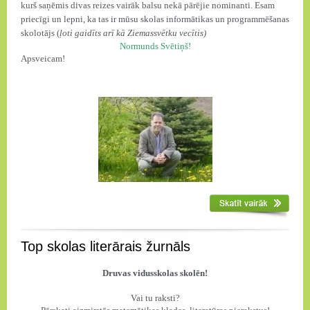
kurš saņēmis
divas reizes vairāk balsu nekā
pārējie nominanti.
Esam
priecīgi un lepni, ka tas ir mūsu skolas informātikas un programmēšanas
skolotājs (
ļoti gaidīts arī kā Ziemassvētku vecītis)
Normunds Svētiņš!
Apsveicam!
Top skolas literārais žurnāls
Druvas vidusskolas skolēn!
Vai tu raksti?