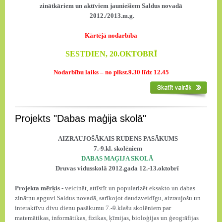
zinātkāriem un aktīviem jauniešiem Saldus novadā
2012./2013.m.g.
Kārtējā nodarbība
SESTDIEN, 20.OKTOBRĪ
Nodarbību laiks – no plkst.9.30 līdz 12.45
Projekts "Dabas maģija skolā"
AIZRAUJOŠĀKAIS RUDENS PASĀKUMS
7.-9.kl. skolēniem
DABAS MAĢIJA SKOLĀ
Druvas vidusskolā 2012.gada 12.-13.oktobrī
Projekta mērķis
- veicināt, attīstīt un popularizēt eksakto un dabas
zinātņu apguvi Saldus novadā, sarīkojot daudzveidīgu, aizraujošu un
interaktīvu divu dienu pasākumu 7.-9.klašu skolēniem par
matemātikas, informātikas, fizikas, ķīmijas, bioloģijas un ģeogrāfijas