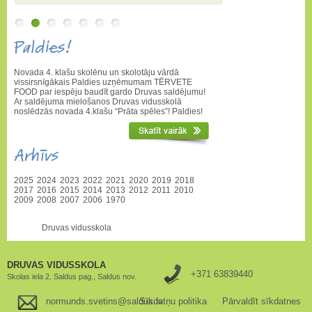
Paldies!
Novada 4. klašu skolēnu un skolotāju vārdā
vissirsnīgākais Paldies uzņēmumam TĒRVETE
FOOD par iespēju baudīt gardo Druvas saldējumu!
Ar saldējuma mielošanos Druvas vidusskolā
noslēdzās novada 4.klašu “Prāta spēles”! Paldies!
Arhīvs
2025
2024
2023
2022
2021
2020
2019
2018
2017
2016
2015
2014
2013
2012
2011
2010
2009
2008
2007
2006
1970
Druvas vidusskola
DRUVAS VIDUSSKOLA
+371 63839440
Skolas iela 2, Saldus pag., Saldus nov.
normunds.svetins@saldus.lv
Sīkdatņu politika
Pārvaldīt sīkdatnes