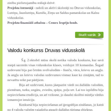
zinību pielietojamību reālajā dzīvē.
Projekta īstenotāji
- radoši un aktīvi skolotāji no Druvas vidusskolas,
Lutriņu, Jaunlutriņu, Kursīšu, Zirņu un Saldus pamatskolas un Kalnu
vidusskolas.
Projektu finansiāli atbalsta – Cemex Iespēju fonds.
Valodu konkurss Druvas vidusskolā
Š.g. 2.oktobrī mūsu skolā notika valodu konkurss, kur savā
starpā sacentās visas vidusskolas klases, veidojot 10 komandas. Šogad
uzdevumi bija par četrām svešvalodām – franču, vācu, krievu un angļu.
Ja angļu un krievu valodas uzdevumos vismaz kaut ko zinājām, tad to
nevarētu teikt par pārējiem.
Bija arī uzdevumi, kuros jāatpazīst vārdi no dažādās valodām,
piemēram, turku, ungāru, zviedru, spāņu, poļu utt. Lai tos izpildītu bija
nepieciešama erudīcija, un arī veiksme, jo daudzi skolēni minēja vārdus
izmantojot intuīciju.
Konkursā bija nepieciešamas arī ģeogrāfijas zināšanas, jo katrā
no 4 valodu valstīm vajadzēja atpazīt dažādus tūrisma objektus.