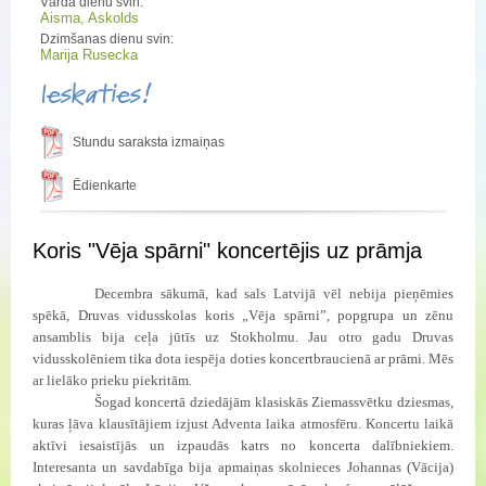
Vārda dienu svin:
Aisma, Askolds
Dzimšanas dienu svin:
Marija Rusecka
Ieskaties!
Stundu saraksta izmaiņas
Ēdienkarte
Koris "Vēja spārni" koncertējis uz prāmja
Decembra sākumā, kad sals Latvijā vēl nebija pieņēmies
spēkā, Druvas vidusskolas koris „Vēja spārni”, popgrupa un zēnu
ansamblis bija ceļa jūtīs uz Stokholmu. Jau otro gadu Druvas
vidusskolēniem tika dota iespēja doties koncertbraucienā ar prāmi. Mēs
ar lielāko prieku piekritām.
Šogad koncertā dziedājām klasiskās Ziemassvētku dziesmas,
kuras ļāva klausītājiem izjust Adventa laika atmosfēru. Koncertu laikā
aktīvi iesaistījās un izpaudās katrs no koncerta dalībniekiem.
Interesanta un savdabīga bija apmaiņas skolnieces Johannas (Vācija)