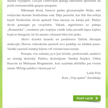
skaistā vijoļspēle, Lūcijas Ušerovskas sparīgā saksofona spēlēšana un
puišu instrumentālās grupas sniegums.
Nākamajā dienā, braucot garām gleznainajām šērām, mēs
nokļuvām skaistās Stokholmas ostā. Daļa jauniešu, kas līdz šim nebija
bijuši Stokholmā, devās apskatīt Vasa muzeju un karaļa pili. Pārējie
devās pastaigās pa vecpilsētu. Vakarā, atgriežoties uz prāmja
„Romantika”, centāmies pēc iespējas vairāk laika pavadīt ārpus kajītes
kopā ar draugiem, lai šis mazais ceļojums būtu ļoti jauks.
Aktīvi dziedot karaoki un piedaloties Tallink rīkotajās
atrakcijās, Druvas vidusskolas jaunieši sevi parādīja no labākās puses.
Vairāki jaunieši laimēja biļetes vēl vienam braucienam.
Protams, viss izdodas, ja ir ļoti lieliski, profesionāli, atraktīvi
un sirsnīgi skolotāji. Paldies, skolotājiem- Sandrai Snipkei, Uldim
Kuncim un Mārtiņam Bergmanim-, kuri uzņēmās atbildību par visiem
mums. Milzīgs paldies viņiem pat to!
Lelde Pole
Kora „Vēja spārni” dziedātāja