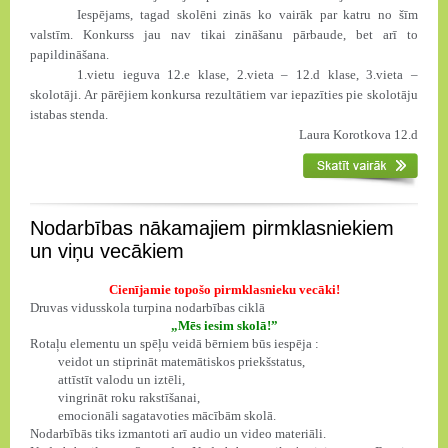
Iespējams, tagad skolēni zinās ko vairāk par katru no šīm
valstīm. Konkurss jau nav tikai zināšanu pārbaude, bet arī to
papildināšana.
1.vietu ieguva 12.e klase, 2.vieta – 12.d klase, 3.vieta –
skolotāji. Ar pārējiem konkursa rezultātiem var iepazīties pie skolotāju
istabas stenda.
Laura Korotkova 12.d
Nodarbības nākamajiem pirmklasniekiem
un viņu vecākiem
Cienījamie topošo pirmklasnieku vecāki!
Druvas vidusskola turpina nodarbības ciklā
„Mēs iesim skolā!”
Rotaļu elementu un spēļu veidā bērniem būs iespēja :
veidot un stiprināt matemātiskos priekšstatus,
attīstīt valodu un iztēli,
vingrināt roku rakstīšanai,
emocionāli sagatavoties mācībām skolā.
Nodarbībās tiks izmantoti arī audio un video materiāli.