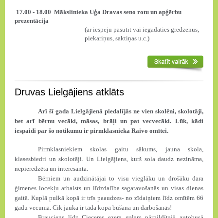
17.00 - 18.00
Mākslinieka Uģa Dravas seno rotu un apģērbu
prezentācija
(ar iespēju pasūtīt vai iegādāties gredzenus,
piekariņus, saktiņas u.c.)
Druvas Lielgājiens atklāts
Arī šī gada Lielgājienā piedalījās ne vien skolēni, skolotāji,
bet arī bērnu vecāki, māsas, brāļi un pat vecvecāki. Lūk, kādi
iespaidi par šo notikumu ir pirmklasnieka Raivo omītei.
Pirmklasniekiem skolas gaitu sākums, jauna skola,
klasesbiedri un skolotāji. Un Lielgājiens, kurš sola daudz nezināma,
nepieredzēta un interesanta.
Bērniem un audzinātājai to visu vieglāku un drošāku dara
ģimenes locekļu atbalsts un līdzdalība sagatavošanās un visas dienas
gaitā. Kuplā pulkā kopā ir trīs paaudzes- no zīdaiņiem līdz omītēm 66
gadu vecumā. Cik jauka ir tāda kopā būšana un darbošanās!
Brauciens līdz Cieceres ezera galam pārpildītajā autobusā