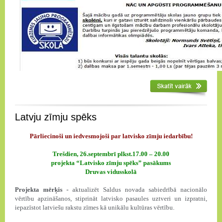
Latvju zīmju spēks
Pārliecinoši un iedvesmojoši par latvisko zīmju iedarbību!
Trešdien, 26.septembrī plkst.17.00 – 20.00
projekta “Latvisko zīmju spēks” pasākums
Druvas vidusskolā
Projekta mērķis -
aktualizēt Saldus novada sabiedrībā nacionālo
vērtību apzināšanos, stiprināt latvisko pasaules uztveri un izpratni,
iepazīstot latviešu rakstu zīmes kā unikālu kultūras vērtību.