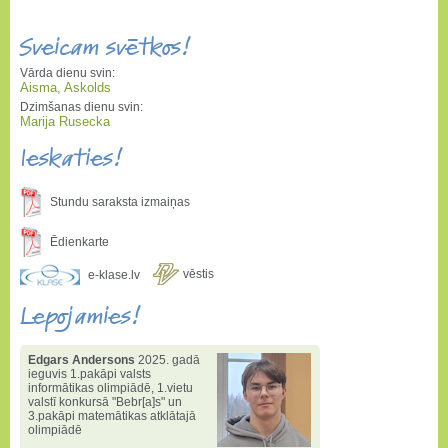
Sveicam svētkos!
Vārda dienu svin:
Aisma, Askolds
Dzimšanas dienu svin:
Marija Rusecka
Ieskaties!
Stundu saraksta izmaiņas
Ēdienkarte
vēstis
e-klase.lv
Lepojamies!
Edgars Andersons
2025. gadā
ieguvis 1.pakāpi valsts
informātikas olimpiādē
,
1.vietu
valstī konkursā "Bebr[a]s" un
3.pakāpi matemātikas atklātajā
olimpiādē