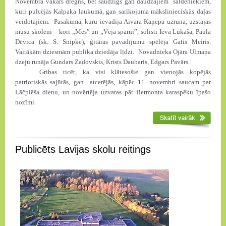
Novembra vakars drēgns, bet saudzīgs gan daudzajiem saldeniekiem,
kuri pulcējās Kalpaka laukumā, gan sarīkojuma mākslinieciskās daļas
veidotājiem. Pasākumā, kuru ievadīja Aivara Kaņepa uzruna, uzstājās
mūsu skolēni – kori „Mēs” un „Vēja spārni”, solisti Ieva Lukaša, Paula
Dēvica (sk. S. Snipke), ģitāras pavadījumu spēlēja Gatis Meiris.
Vairākām dziesmām publika dziedāja līdzi. Novadnieka Ojāra Ulmaņa
dzeju runāja Gundars Zadovskis, Krists Daubaris, Edgars Pavārs.
Gribas ticēt, ka visi klātesošie gan vienojās kopējās
patriotiskās sajūtās, gan atcerējās, kāpēc 11. novembri saucam par
Lāčplēša dienu, un novērtēja uzvaras pār Bermonta karaspēku īpašo
nozīmi.
Publicēts Lavijas skolu reitings