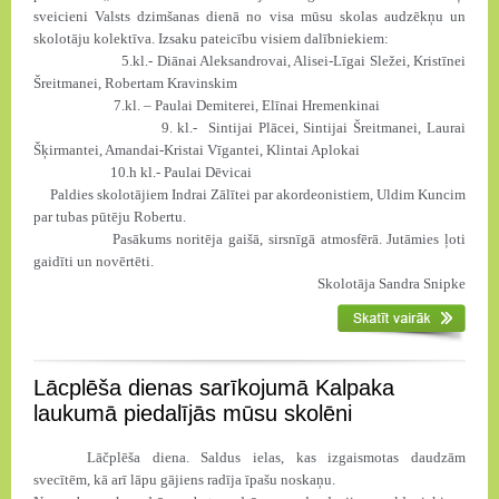
sveicieni Valsts dzimšanas dienā no visa mūsu skolas audzēkņu un
skolotāju kolektīva. Izsaku pateicību visiem dalībniekiem:
5.kl.- Diānai Aleksandrovai, Alisei-Līgai Sležei, Kristīnei
Šreitmanei, Robertam Kravinskim
7.kl. – Paulai Demiterei, Elīnai Hremenkinai
9. kl.-
Sintijai Plācei, Sintijai Šreitmanei, Laurai
Šķirmantei, Amandai-Kristai Vīgantei, Klintai Aplokai
10.h kl.- Paulai Dēvicai
Paldies skolotājiem Indrai Zālītei par akordeonistiem, Uldim Kuncim
par tubas pūtēju Robertu.
Pasākums noritēja gaišā, sirsnīgā atmosfērā. Jutāmies ļoti
gaidīti un novērtēti.
Skolotāja Sandra Snipke
Lācplēša dienas sarīkojumā Kalpaka
laukumā piedalījās mūsu skolēni
Lāčplēša diena. Saldus ielas, kas izgaismotas daudzām
svecītēm, kā arī lāpu gājiens radīja īpašu noskaņu.