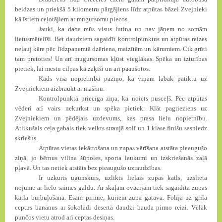
beidzas un priekšā 5 kilometru pārgājiens līdz atpūtas bāzei Zvejnieki
kā īstiem ceļotājiem ar mugursomu plecos.
Jauki, ka daba mūs visus lutina un nav jāņem no somām
lietusmētelīši. Bet daudziem sagaidīt kontrolpunktus un atpūtas reizes
neļauj kāre pēc līdzpaņemtā dzēriena, maizītēm un kārumiem. Cik grūti
tam pretoties! Un arī mugursomas kļūst vieglākas. Spēka un izturības
pietiek, lai mestu cilpas kā zaķīši un arī paaušotos.
Kāds visā nopietnībā paziņo, ka viņam labāk patiktu uz
Zvejniekiem aizbraukt ar mašīnu.
Kontrolpunktā priecīga ziņa, ka noiets pusceļš. Pēc atpūtas
vēderi arī vairs nekurkst un spēka pietiek. Klāt pagrieziens uz
Zvejniekiem un pēdējais uzdevums, kas prasa lielu nopietnību.
Atlikušais ceļa gabals tiek veikts straujā solī un 1.klase finišu sasniedz
skriešus.
Atpūtas vietas iekārtošana un zupas vārīšana atstāta pieaugušo
ziņā, jo bērnus vilina šūpoles, sporta laukumi un izskriešanās zaļā
pļavā. Un tas netiek atstāts bez pieaugušo uzraudzības.
Ir uzkurts ugunskurs, uzlikts lielais zupas katls, uzslieta
nojume ar lielo saimes galdu. Ar skaļām ovācijām tiek sagaidīta zupas
katla burbuļošana. Esam pirmie, kuriem zupa gatava. Folijā uz grila
ceptus banānus ar šokolādi desertā daudzi bauda pirmo reizi. Vēlāk
punčos vietu atrod arī ceptas desiņas.