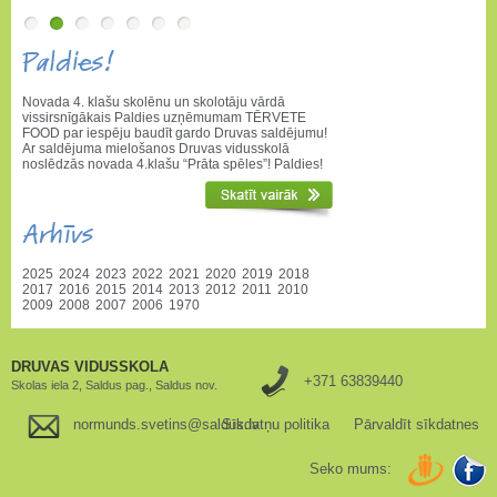
Paldies!
Novada 4. klašu skolēnu un skolotāju vārdā
vissirsnīgākais Paldies uzņēmumam TĒRVETE
FOOD par iespēju baudīt gardo Druvas saldējumu!
Ar saldējuma mielošanos Druvas vidusskolā
noslēdzās novada 4.klašu “Prāta spēles”! Paldies!
Arhīvs
2025
2024
2023
2022
2021
2020
2019
2018
2017
2016
2015
2014
2013
2012
2011
2010
2009
2008
2007
2006
1970
DRUVAS VIDUSSKOLA
+371 63839440
Skolas iela 2, Saldus pag., Saldus nov.
normunds.svetins@saldus.lv
Sīkdatņu politika
Pārvaldīt sīkdatnes
Seko mums: