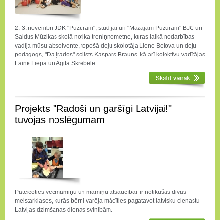
2.-3. novembrī JDK "Puzuram", studijai un "Mazajam Puzuram" BJC un
Saldus Mūzikas skolā notika treniņnometne, kuras laikā nodarbības
vadīja mūsu absolvente, topošā deju skolotāja Liene Belova un deju
pedagogs, "Daiļrades" solists Kaspars Brauns, kā arī kolektīvu vadītājas
Laine Liepa un Agita Skrebele.
Projekts "Radoši un garšīgi Latvijai!"
tuvojas noslēgumam
Pateicoties vecmāmiņu un māmiņu atsaucībai, ir notikušas divas
meistarklases, kurās bērni varēja mācīties pagatavot latvisku cienastu
Latvijas dzimšanas dienas svinībām.