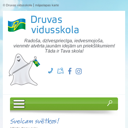
© Druvas vidusskola
mājaslapas karte
Radoša, dzīvespriecīga, iedvesmojoša,
vienmēr atvērta jaunām idejām un priekšlikumiem!
Tāda ir Tava skola!
Sveicam svētkos!