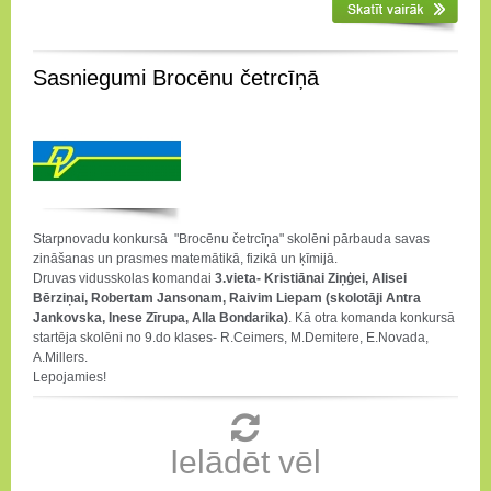
Sasniegumi Brocēnu četrcīņā
Starpnovadu konkursā "Brocēnu četrcīņa" skolēni pārbauda savas
zināšanas un prasmes matemātikā, fizikā un ķīmijā.
Druvas vidusskolas komandai
3.vieta- Kristiānai Ziņģei, Alisei
Bērziņai, Robertam Jansonam, Raivim Liepam (skolotāji Antra
Jankovska, Inese Zīrupa, Alla Bondarika)
. Kā otra komanda konkursā
startēja skolēni no 9.do klases- R.Ceimers, M.Demitere, E.Novada,
A.Millers.
Lepojamies!
Ielādēt vēl