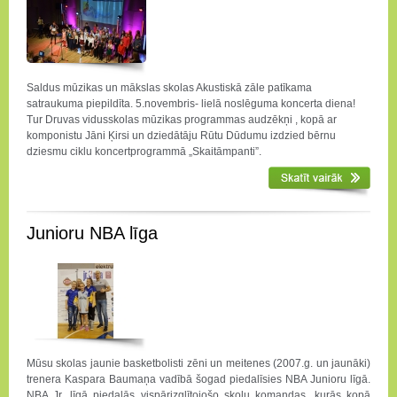
Saldus mūzikas un mākslas skolas Akustiskā zāle patīkama
satraukuma piepildīta. 5.novembris- lielā noslēguma koncerta diena!
Tur Druvas vidusskolas mūzikas programmas audzēkņi , kopā ar
komponistu Jāni Ķirsi un dziedātāju Rūtu Dūdumu izdzied bērnu
dziesmu ciklu koncertprogrammā „Skaitāmpanti”.
Junioru NBA līga
Mūsu skolas jaunie basketbolisti zēni un meitenes (2007.g. un jaunāki)
trenera Kaspara Baumaņa vadībā šogad piedalīsies NBA Junioru līgā.
NBA Jr. līgā piedalās vispārizglītojošo skolu komandas, kurās kopā