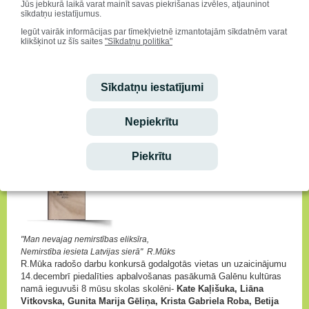
Jūs jebkurā laikā varat mainīt savas piekrišanas izvēles, atjauninot
sīkdatņu iestatījumus.
Iegūt vairāk informācijas par tīmekļvietnē izmantotajām sīkdatnēm varat
klikšķinot uz šīs saites
"Sīkdatņu politika"
Starpnovadu mājturības un tehnoloģiju II olimpiādē 6.-7. klasēm Druvas
vidusskolu pārstāvēja
Gatis Valainis, Gusts Polis
(skolotājs Andis
Ozolnieks).
Sīkdatņu iestatījumi
Sasniegumi R.Mūka radošo darbu
Nepiekrītu
konkursā
Piekrītu
"Man nevajag nemirstības eliksīra,
Nemirstība iesieta Latvijas sierā"
R.Mūks
R.Mūka radošo darbu konkursā godalgotās vietas un uzaicinājumu
14.decembrī piedalīties apbalvošanas pasākumā Galēnu kultūras
namā ieguvuši 8 mūsu skolas skolēni-
Kate Kaļišuka, Liāna
Vitkovska, Gunita Marija Gēliņa, Krista Gabriela Roba, Betija