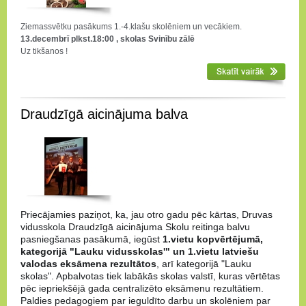
Ziemassvētku pasākums 1.-4.klašu skolēniem un vecākiem.
13.decembrī plkst.18:00 , skolas Svinību zālē
Uz tikšanos !
Draudzīgā aicinājuma balva
Priecājamies paziņot, ka, jau otro gadu pēc kārtas, Druvas
vidusskola Draudzīgā aicinājuma Skolu reitinga balvu
pasniegšanas pasākumā, iegūst
1.vietu kopvērtējumā,
kategorijā "Lauku vidusskolas'" un 1.vietu latviešu
valodas eksāmena rezultātos
, arī kategorijā "Lauku
skolas". Apbalvotas tiek labākās skolas valstī, kuras vērtētas
pēc iepriekšējā gada centralizēto eksāmenu rezultātiem.
Paldies pedagogiem par ieguldīto darbu un skolēniem par