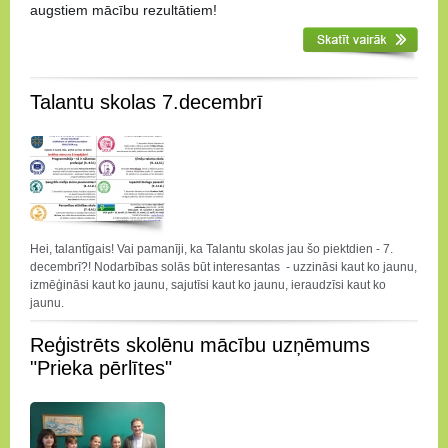
augstiem mācību rezultātiem!
Talantu skolas 7.decembrī
Hei, talantīgais! Vai pamanīji, ka Talantu skolas jau šo piektdien - 7.
decembrī?! Nodarbības solās būt interesantas - uzzināsi kaut ko jaunu,
izmēģināsi kaut ko jaunu, sajutīsi kaut ko jaunu, ieraudzīsi kaut ko
jaunu.
Reģistrēts skolēnu mācību uzņēmums
"Prieka pērlītes"