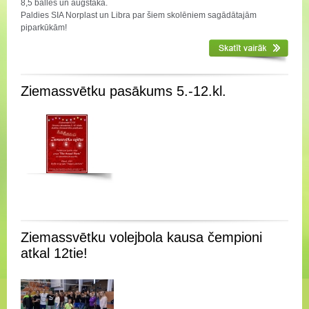
8,5 balles un augstāka.
Paldies SIA Norplast un Libra par šiem skolēniem sagādātajām
piparkūkām!
Ziemassvētku pasākums 5.-12.kl.
Ziemassvētku volejbola kausa čempioni
atkal 12tie!