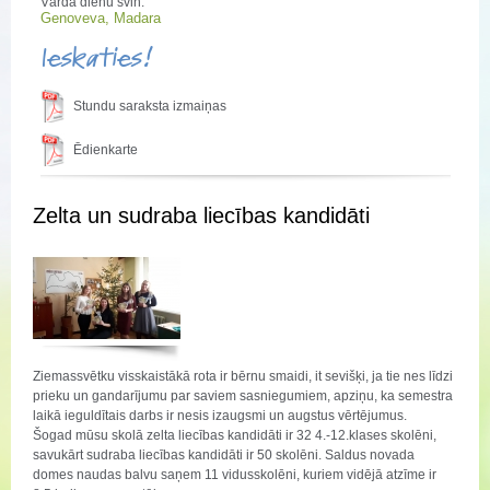
Vārda dienu svin:
Genoveva, Madara
Ieskaties!
Stundu saraksta izmaiņas
Ēdienkarte
Zelta un sudraba liecības kandidāti
Ziemassvētku visskaistākā rota ir bērnu smaidi, it sevišķi, ja tie nes līdzi
prieku un gandarījumu par saviem sasniegumiem, apziņu, ka semestra
laikā ieguldītais darbs ir nesis izaugsmi un augstus vērtējumus.
Šogad mūsu skolā zelta liecības kandidāti ir 32 4.-12.klases skolēni,
savukārt sudraba liecības kandidāti ir 50 skolēni. Saldus novada
domes naudas balvu saņem 11 vidusskolēni, kuriem vidējā atzīme ir