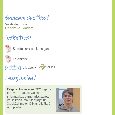
Sveicam svētkos!
Vārda dienu svin:
Genoveva, Madara
Ieskaties!
Stundu saraksta izmaiņas
Ēdienkarte
vēstis
e-klase.lv
Lepojamies!
Edgars Andersons
2025. gadā
ieguvis 1.pakāpi valsts
informātikas olimpiādē
,
1.vietu
valstī konkursā "Bebr[a]s" un
3.pakāpi matemātikas atklātajā
olimpiādē