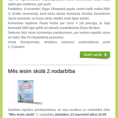
spēlē gan meitenes, gan puiši.
Piektidien, 9.novembrī, Rīgas Olimpiskā sporta centra hallē notika NBA
Jr. Drafta ceremonija, kurā mūsu skolas komanda izlozēja Sanantonio
Spurs komandu, ar kuras vārdu startēs visās līgas spēlēs.
Komandas kapteine Paula Gulbe par izlozi ir ļoti priecīga, jo šajā
komnadā NBA līgā spēlē arī latviešu basketbolists Dāvis Bertāns.
Sekosim līdzi mūsu komandas panākumiem, par kuriem regulāri ziņos
arī radio Star Fm Basketbola jaunumos.
Arvita Romanovska, direktora vietniece audzināšanas jomā
1.-5.klasēm
Mēs iesim skolā 2.nodarbība
Gaidīsim topošos pirmklasniekus un viņu vecākus uz nodarbību cikla
"Mēs iesim skolā"
2. nodarbību
piektdien, 23.novembrī plkst.16:00