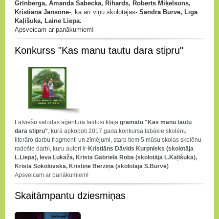
Grīnberga, Amanda Sabecka, Rihards, Roberts Miķelsons,
Kristiāna Jansone
-, kā arī viņu skolotājas-
Sandra Burve, Līga
Kaļišuka, Laine Liepa.
Apsveicam ar panākumiem!
Konkurss "Kas manu tautu dara stipru"
Latviešu valodas aģentūra laidusi klajā
grāmatu "Kas manu tautu
dara stipru"
, kurā apkopoti 2017.gada konkursa labākie skolēnu
literāro darbu fragmenti un zīmējumi, starp tiem 5 mūsu skolas skolēnu
radošie darbi, kuru autori ir-
Kristiāns Dāvids Kurpnieks
(skolotāja
L.Liepa), Ieva Lukaža, Krista Gabriela Roba (skolotāja L.Kaļišuka),
Krista Sokolovska, Kristīne Bērziņa (skolotāja S.Burve)
Apsveicam ar panākumiem!
Skaitāmpantu dziesmiņas