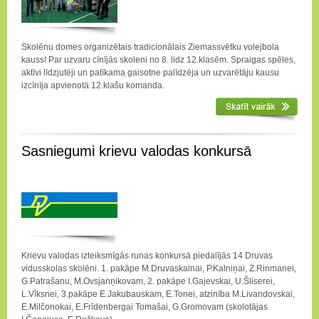
Skolēnu domes organizētais tradicionālais Ziemassvētku volejbola
kauss! Par uzvaru cīnījās skoleni no 8. lidz 12.klasēm. Spraigas spēles,
aktīvi līdzjutēji un patīkama gaisotne palīdzēja un uzvarētāju kausu
izcīnīja apvienotā 12.klašu komanda.
Sasniegumi krievu valodas konkursā
Krievu valodas izteiksmīgās runas konkursā piedalījās 14 Druvas
vidusskolas skolēni. 1. pakāpe M.Druvaskalnai, P.Kalniņai, Z.Rinmanei,
G.Patrašanu, M.Ovsjanņikovam, 2. pakāpe I.Gajevskai, U.Šliserei,
L.Vīksnei, 3.pakāpe E.Jakubauskam, E.Tonei, atzinība M.Livandovskai,
E.Milčonokai, E.Frīdenbergai Tomašai, G.Gromovam (skolotājas