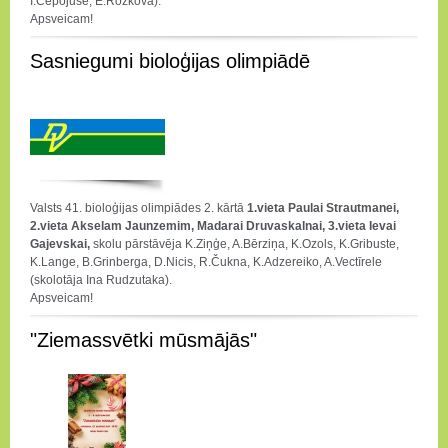
I.Čepojuse, E.Rožkova).
Apsveicam!
Sasniegumi bioloģijas olimpiādē
Valsts 41. bioloģijas olimpiādes 2. kārtā
1.vieta Paulai Strautmanei,
2.vieta Akselam Jaunzemim, Madarai Druvaskalnai, 3.vieta Ievai
Gajevskai,
skolu pārstāvēja K.Ziņģe, A.Bērziņa, K.Ozols, K.Gribuste,
K.Lange, B.Grinberga, D.Nicis, R.Čukna, K.Adzereiko, A.Vectīrele
(skolotāja Ina Rudzutaka).
Apsveicam!
"Ziemassvētki mūsmājās"