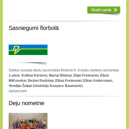
Sasniegumi florbolā
Saldus novada skolu sacensībās florbolā 8.-9.klašu meiteņu komandai
1.vieta- Kolīnai Kārterei, Martai Blūmai, Elijai Freimanei, Elīzai
Milčonokai, Beātei Radziņai, Elīnai Freimanei, Elīnai Andersonei,
Vendijai Žulpai (skolotājs Kaspars Baumanis)
.
Apsveicam!
Deju nometne