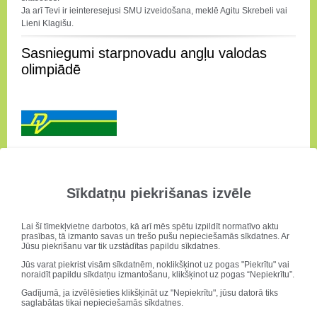
Ja arī Tevi ir ieinteresejusi SMU izveidošana, meklē Agitu Skrebeli vai
Lieni Klagišu.
Sasniegumi starpnovadu angļu valodas
olimpiādē
Starpnovadu angļu valodas olimpiādē
3.vieta Ivo Stepiņam (skolotāja
Liāra Beļkeviča)
, skolu pārstāvēja Ivo Lauva, Keita Iršina, Raivis Liepa,
Sīkdatņu piekrišanas izvēle
Jēkabs Galiņš, Alise Alute. Olimpiādei sagatavoja sk. Liāra Beļkeviča
un A.Dukāne.
Apsveicam!
Lai šī tīmekļvietne darbotos, kā arī mēs spētu izpildīt normatīvo aktu
prasības, tā izmanto savas un trešo pušu nepieciešamās sīkdatnes. Ar
Jūsu piekrišanu var tik uzstādītas papildu sīkdatnes.
Starpnovadu mājturības un tehnoloģiju II
Jūs varat piekrist visām sīkdatnēm, noklikšķinot uz pogas "Piekrītu" vai
olimpiāde
noraidīt papildu sīkdatņu izmantošanu, klikšķinot uz pogas “Nepiekrītu”.
Gadījumā, ja izvēlēsieties klikšķināt uz "Nepiekrītu", jūsu datorā tiks
saglabātas tikai nepieciešamās sīkdatnes.