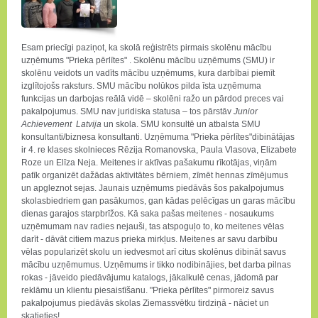
Esam priecīgi paziņot, ka skolā reģistrēts pirmais skolēnu mācību
uzņēmums "Prieka pērlītes" . Skolēnu mācību uzņēmums (SMU)
ir
skolēnu veidots un vadīts mācību uzņēmums, kura darbībai piemīt
izglītojošs raksturs. SMU mācību nolūkos pilda īsta uzņēmuma
funkcijas un darbojas reālā vidē – skolēni ražo un pārdod preces vai
pakalpojumus. SMU nav juridiska statusa – tos pārstāv
Junior
Achievement
Latvija
un skola. SMU konsultē un atbalsta SMU
konsultanti/biznesa konsultanti. Uzņēmuma "Prieka pērlītes"dibinātājas
ir 4. re klases skolnieces Rēzija Romanovska, Paula Vlasova, Elizabete
Roze un Elīza Neja. Meitenes ir aktīvas pašakumu rīkotājas, viņām
patīk organizēt dažādas aktivitātes bērniem, zīmēt hennas zīmējumus
un apgleznot sejas. Jaunais uzņēmums piedāvās šos pakalpojumus
skolasbiedriem gan pasākumos, gan kādas pelēcīgas un garas mācību
dienas garajos starpbrīžos. Kā saka pašas meitenes - nosaukums
uzņēmumam nav radies nejauši, tas atspoguļo to, ko meitenes vēlas
darīt - dāvāt citiem mazus prieka mirkļus. Meitenes ar savu darbību
vēlas popularizēt skolu un iedvesmot arī citus skolēnus dibināt savus
mācību uzņēmumus. Uzņēmums ir tikko nodibinājies, bet darba pilnas
rokas - jāveido piedāvājumu katalogs, jākalkulē cenas, jādomā par
reklāmu un klientu piesaistīšanu. "Prieka pērlītes" pirmoreiz savus
pakalpojumus piedāvās skolas Ziemassvētku tirdziņā - nāciet un
skatieties!