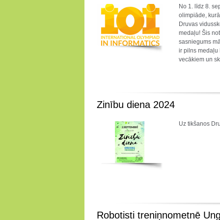
No 1. līdz 8. s
olimpiāde, kurā 
Druvas vidussk
medaļu! Šis not
sasniegums māc
ir pilns medaļu
vecākiem un sk
Zinību diena 2024
Uz tikšanos Dr
Robotisti treniņnometnē Ung