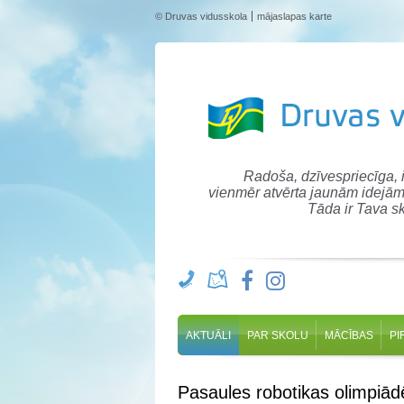
© Druvas vidusskola
mājaslapas karte
Radoša, dzīvespriecīga,
vienmēr atvērta jaunām idejām
Tāda ir Tava sk
AKTUĀLI
PAR SKOLU
MĀCĪBAS
PI
Pasaules robotikas olimpi