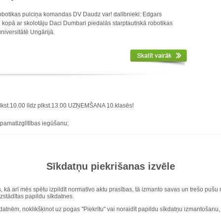
robotikas pulciņa komandas DV Daudz var! dalībnieki: Edgars
s kopā ar skolotāju Daci Dumbari piedalās starptautiskā robotikas
iversitātē Ungārijā.
o plkst.10.00 līdz plkst.13.00 UZŅEMŠANA 10.klasēs!
 pamatizglītības iegūšanu;
rtifikāti.
dītajā laikā, zvani vienai no Zanēm! VISU SARUNĀSIM!
368488
Sīkdatņu piekrišanas izvēle
564884
 DRUVAS VIDUSSKOLĀ!
s, kā arī mēs spētu izpildīt normatīvo aktu prasības, tā izmanto savas un trešo puš
uzstādītas papildu sīkdatnes.
kdatnēm, noklikšķinot uz pogas "Piekrītu" vai noraidīt papildu sīkdatņu izmantošanu,