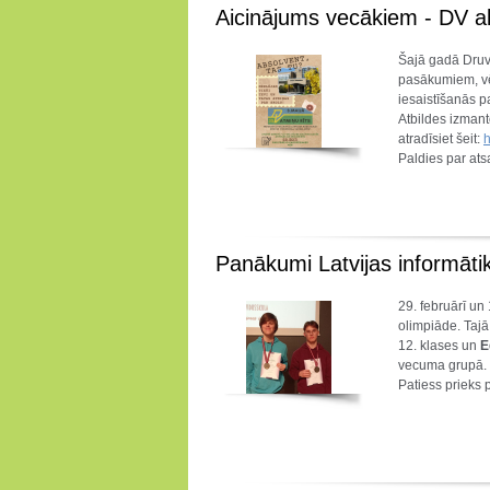
Aicinājums vecākiem - DV a
Šajā gadā Druva
pasākumiem, vēl
iesaistīšanās 
Atbildes izmant
atradīsiet šeit:
h
Paldies par ats
Panākumi Latvijas informātik
29. februārī un
olimpiāde. Tajā
12. klases un
E
vecuma grupā. 
Patiess prieks