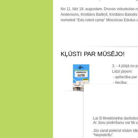
No 11. līdz 18. augustam, Druvas viduskolas 
Andersons, Kristiāns Baltiņš, Kristiāns Balodi
nometnē “Edu robot camp” Miscolcas Edutus un
KĻŪSTI PAR MŪSĒJO!
3. - 4.jūlijā n
Līdzi jāņem:
- apliecība par
- liecība;
- izdrukāti CE se
Ja netiec norā
Zane nr.1 - 26
Zane nr.2 - 27
UZ TIKŠANOS
Lai šī tīmekļvietne darboto
Ar Jūsu piekrišanu var tik 
Jūs varat piekrist visām sī
“Nepiekrītu”.