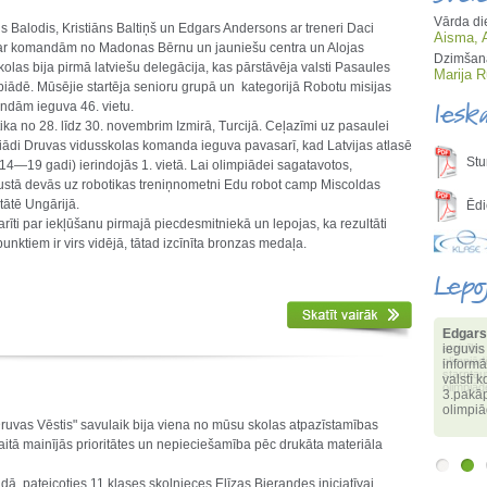
Vārda di
ns Balodis, Kristiāns Baltiņš un Edgars Andersons ar treneri Daci
Aisma, 
r komandām no Madonas Bērnu un jauniešu centra un Alojas
Dzimšana
olas bija pirmā latviešu delegācija, kas pārstāvēja valsti Pasaules
Marija 
iādē. Mūsējie startēja senioru grupā un kategorijā Robotu misijas
Iesk
ndām ieguva 46. vietu.
ka no 28. līdz 30. novembrim Izmirā, Turcijā. Ceļazīmi uz pasaulei
iādi Druvas vidusskolas komanda ieguva pavasarī, kad Latvijas atlasē
Stu
14—19 gadi) ierindojās 1. vietā. Lai olimpiādei sagatavotos,
tā devās uz robotikas treniņnometni Edu robot camp Miscoldas
tātē Ungārijā.
Ēdi
arīti par iekļūšanu pirmajā piecdesmitniekā un lepojas, ka rezultāti
unktiem ir virs vidējā, tātad izcīnīta bronzas medaļa.
Lepo
Edgars
ieguvis
informā
valstī 
3.pakāp
olimpi
ruvas Vēstis" savulaik bija viena no mūsu skolas atpazīstamības
tā mainījās prioritātes un nepieciešamība pēc drukāta materiāla
ā, pateicoties 11.klases skolnieces Elīzas Bierandes iniciatīvai,