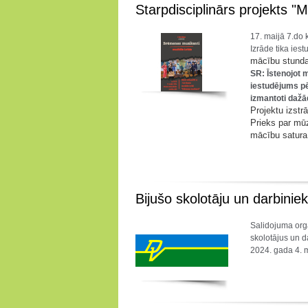
Starpdisciplinārs projekts "M
17. maijā 7.do 
Izrāde tika ies
mācību stund
SR: Īstenojot 
iestudējums p
izmantoti dažā
Projektu izstr
Prieks par mū
mācību satura 
Bijušo skolotāju un darbinie
Salidojuma orga
skolotājus un d
2024. gada 4. m