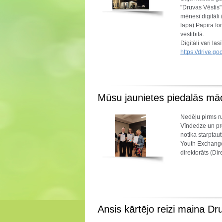
"Druvas Vēstis" 
mēnesī digitāli
lapā) Papīra fo
vestibilā.
Digitāli vari lasīt
https://drive
Mūsu jaunietes piedalās mā
Nedēļu pirms r
Vīndedze un pro
notika starpta
Youth Exchange
direktorāts (Dir
Ansis kārtējo reizi maina Dr