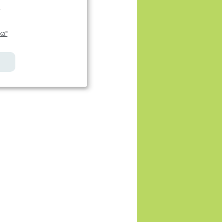
.
ka"