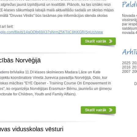
Pald
atgriežas jaunā izpildījumā un kvalitātē. Plānots, ka tas iznāks reizi
 (E-klases sākumlapā labajā malā aktualitāšu sadaļā un skolas mājas
rmātā "Druvas Vēstis" būs lasāmas pie informācijas stenda skolas
Novada 4
vissirs
par iesp
 arī šeit:
saldējum
.google.com/file/d/14aOOfq69X37sNrmZ5KTiiC8KKGRjSgUc/view
novada 4
Arhī
cībās Norvēģijā
2025
20
2016
20
2007
20
udens brīvlaika 11.DI klases skolnieces Madara Lāce un Kate
jektu koordinatore Vineta Jurevica pavadīja Norvēģijā, Oslo, kur
utiskas mācības "EYE Opener - Training Course On Empowerment in
D
s”, ko organizēja Norvēģijas Erasmus+ Bērnu, jauniešu un ģimeņu
ectorate for Children, Youth and Family Affairs).
uvas vidusskolas vēsturi