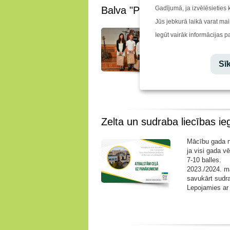
Balva "Pakāpiens"
Gadījumā, ja izvēlēsieties 
Jūs jebkurā laikā varat mai
Balvu "Pakāpien
Iegūt vairāk informācijas p
nekā 1.semestrī,
zināšanās un 
Jurģi Jauniņu
a
Sīk
"Pacietība, izt
panākumiem."
Zelta un sudraba liecības ie
Mācību gada no
ja visi gada vē
7-10 balles.
2023./2024. m
savukārt sudra
Lepojamies ar