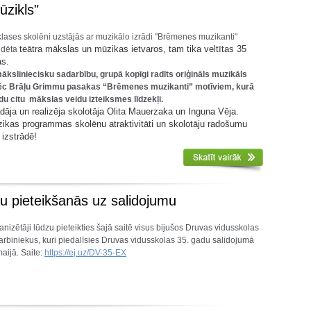
ūzikls"
klases skolēni uzstājās ar muzikālo izrādi "Brēmenes muzikanti"
teātra mākslas un mūzikas ietvaros, tam tika veltītas 35
tudēta
as.
māksliniecisku sadarbību, grupā kopīgi radīts oriģināls muzikāls
ēc Brāļu Grimmu pasakas “Brēmenes muzikanti” motīviem, kurā
du citu mākslas veidu izteiksmes līdzekļi.
ādāja un realizēja skolotāja Olita Mauerzaka un Inguna Vēja.
zikas programmas skolēnu atraktivitāti un skolotāju radošumu
izstrādē!
ku pieteikšanās uz salidojumu
nizētāji lūdzu pieteikties šajā saitē visus bijušos Druvas vidusskolas
arbiniekus, kuri piedalīsies Druvas vidusskolas 35. gadu salidojumā
aijā. Saite:
https://ej.uz/DV-35-EX