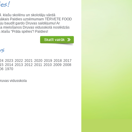
ies!
. klašu skolēnu un skolotāju vārdā
nīgākais Paldies uzņēmumam TĒRVETE FOOD
ēju baudīt gardo Druvas saldējumu! Ar
a mielošanos Druvas vidusskolā noslēdzās
.klašu “Prāta spēles”! Paldies!
vs
24
2023
2022
2021
2020
2019
2018
2017
15
2014
2013
2012
2011
2010
2009
2008
06
1970
ruvas vidusskola