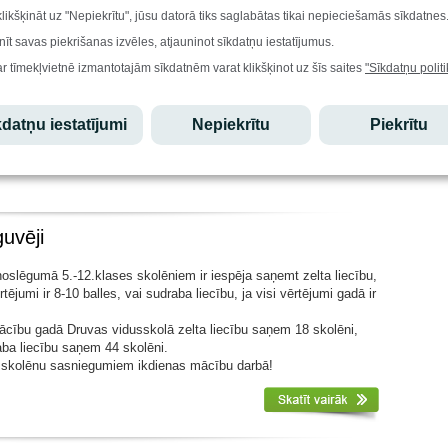
klikšķināt uz "Nepiekrītu", jūsu datorā tiks saglabātas tikai nepieciešamās sīkdatnes
nīt savas piekrišanas izvēles, atjauninot sīkdatņu iestatījumus.
s" saņem skolēni, kuri, iegūstot 2. semestrī augstākus vērtējumus
ar tīmekļvietnē izmantotajām sīkdatnēm varat klikšķinot uz šīs saites
"Sīkdatņu politi
 ir apliecinājuši savu prasmi un vēlmi izaugt. Izaugt raksturā,
prasmēs. Apsveicam
Anastasiju Mindjuku, Markusu Toru Jorganu,
r augstāko kāpinājumu šajā mācību gadā
+14
!
datņu iestatījumi
Nepiekrītu
Piekrītu
urība un smags darbs veido nesatricināmu kombināciju
Napoleons Hills
guvēji
slēgumā 5.-12.klases skolēniem ir iespēja saņemt zelta liecību,
rtējumi ir 8-10 balles, vai sudraba liecību, ja visi vērtējumi gadā ir
ācību gadā Druvas vidusskolā zelta liecību saņem 18 skolēni,
ba liecību saņem 44 skolēni.
 skolēnu sasniegumiem ikdienas mācību darbā!