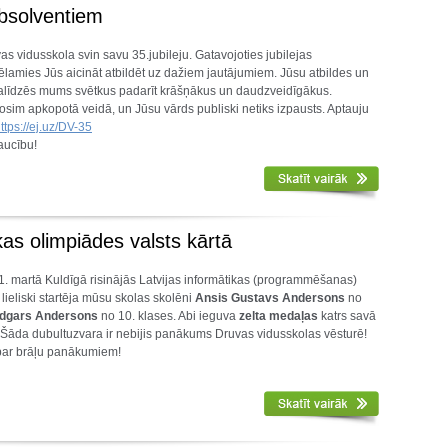
bsolventiem
s vidusskola svin savu 35.jubileju. Gatavojoties jubilejas
amies Jūs aicināt atbildēt uz dažiem jautājumiem. Jūsu atbildes un
palīdzēs mums svētkus padarīt krāšņākus un daudzveidīgākus.
osim apkopotā veidā, un Jūsu vārds publiski netiks izpausts. Aptauju
ttps://ej.uz/DV-35
aucību!
as olimpiādes valsts kārtā
 1. martā Kuldīgā risinājās Latvijas informātikas (programmēšanas)
 lieliski startēja mūsu skolas skolēni
Ansis Gustavs Andersons
no
dgars Andersons
no 10. klases. Abi ieguva
zelta medaļas
katrs savā
Šāda dubultuzvara ir nebijis panākums Druvas vidusskolas vēsturē!
 par brāļu panākumiem!