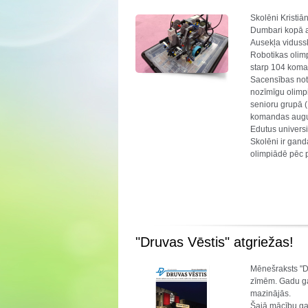
Skolēni Kristiā
Dumbari kopā a
Ausekļa vidussk
Robotikas olimp
starp 104 koma
Sacensības noti
nozīmīgu olimp
senioru grupā (
komandas augus
Edutus universi
Skolēni ir gand
olimpiādē pēc p
"Druvas Vēstis" atgriežas!
Mēnešraksts "D
zīmēm. Gadu gai
mazinājās.
Šajā mācību gad