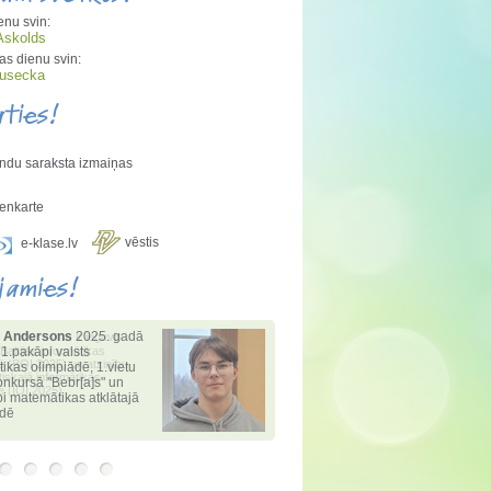
enu svin:
Askolds
s dienu svin:
Rusecka
aties!
ndu saraksta izmaiņas
enkarte
vēstis
e-klase.lv
jamies!
 Andersons
2025. gadā
 1.pakāpi valsts
tikas olimpiādē
,
1.vietu
konkursā "Bebr[a]s" un
i matemātikas atklātajā
ādē