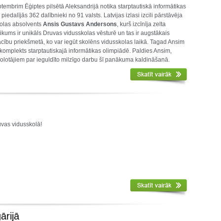
eptembrim Ēģiptes pilsētā Aleksandrijā notika starptautiskā informātikas
piedalījās 362 dalībnieki no 91 valsts. Latvijas izlasi izcili pārstāvēja
olas absolvents
Ansis Gustavs Andersons
, kurš izcīnīja zelta
ikums ir unikāls Druvas vidusskolas vēsturē un tas ir augstākais
ību priekšmetā, ko var iegūt skolēns vidusskolas laikā. Tagad Ansim
 komplekts starptautiskajā informātikas olimpiādē. Paldies Ansim,
olotājiem par ieguldīto milzīgo darbu šī panākuma kaldināšanā.
uvas vidusskolā!
ārijā