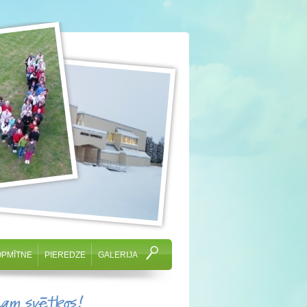
OPMĪTNE
PIEREDZE
GALERIJA
cam svētkos!